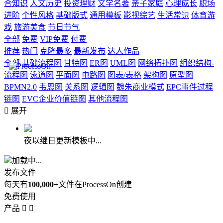
合知识
人文历史
投资理财
文学名著
亲子家庭
心理成长
职场
进阶
个性风格
基础版式
通用模板
影视综艺
生活常识
体育游
戏
旅游美食
节日节气
全部
免费
VIP免费
付费
推荐
热门
克隆最多
最新发布
达人作品
全部
基础流程图
甘特图
ER图
UML图
网络拓扑图
组织结构-
流程图
泳道图
平面图
电路图
图表/表格
架构图
原型图
BPMN2.0
韦恩图
关系图
逻辑图
魏朱商业模式
EPC事件过程
链图
EVC企业价值链图
其他流程图

展开
夜以继日更新模板中...
加载中...
发布文件
每天有
100,000+
文件在ProcessOn创建
免费使用
产品

