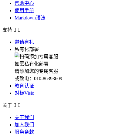
帮助中心
使用手册
Markdown语法
支持


邀请有礼
私有化部署
如需私有化部署
请添加您的专属客服
或致电：010-86393609
教育认证
对标Visio
关于


关于我们
加入我们
服务条款