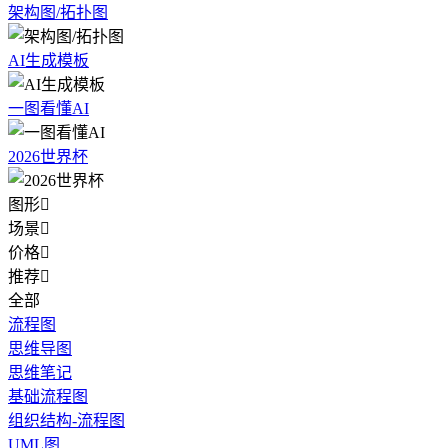
架构图/拓扑图
AI生成模板
一图看懂AI
2026世界杯
图形

场景

价格

推荐

全部
流程图
思维导图
思维笔记
基础流程图
组织结构-流程图
UML图