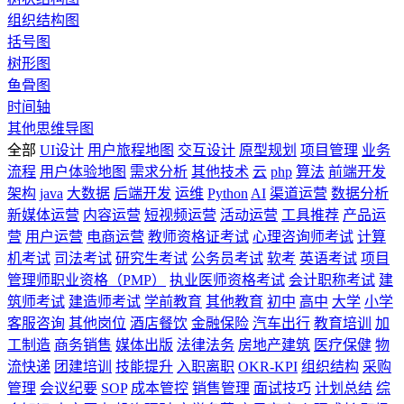
组织结构图
括号图
树形图
鱼骨图
时间轴
其他思维导图
全部
UI设计
用户旅程地图
交互设计
原型规划
项目管理
业务
流程
用户体验地图
需求分析
其他技术
云
php
算法
前端开发
架构
java
大数据
后端开发
运维
Python
AI
渠道运营
数据分析
新媒体运营
内容运营
短视频运营
活动运营
工具推荐
产品运
营
用户运营
电商运营
教师资格证考试
心理咨询师考试
计算
机考试
司法考试
研究生考试
公务员考试
软考
英语考试
项目
管理师职业资格（PMP）
执业医师资格考试
会计职称考试
建
筑师考试
建造师考试
学前教育
其他教育
初中
高中
大学
小学
客服咨询
其他岗位
酒店餐饮
金融保险
汽车出行
教育培训
加
工制造
商务销售
媒体出版
法律法务
房地产建筑
医疗保健
物
流快递
团建培训
技能提升
入职离职
OKR-KPI
组织结构
采购
管理
会议纪要
SOP
成本管控
销售管理
面试技巧
计划总结
综