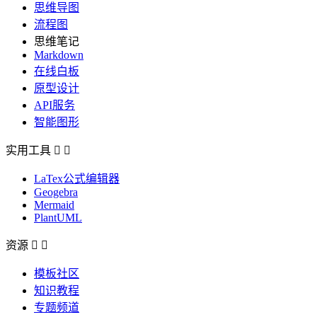
思维导图
流程图
思维笔记
Markdown
在线白板
原型设计
API服务
智能图形
实用工具


LaTex公式编辑器
Geogebra
Mermaid
PlantUML
资源


模板社区
知识教程
专题频道