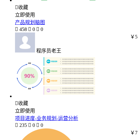

收藏
立即使用
产品规划脑图

458

0

0
￥5
程序员老王

收藏
立即使用
项目进度-业务规划-运营分析

235

0

0
￥7