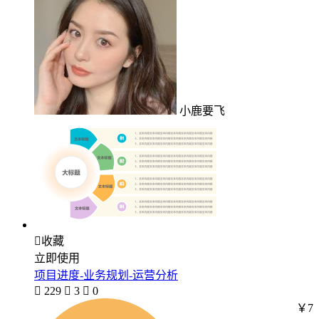
小鹿要飞

收藏
立即使用
项目进度-业务规划-运营分析

229

3

0
￥7