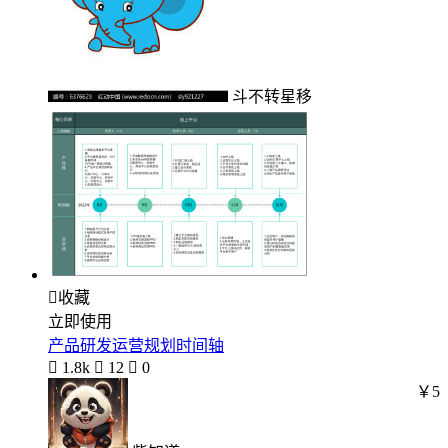
斗不转星移

收藏
立即使用
产品研发运营规划时间轴

1.8k

12

0
￥5