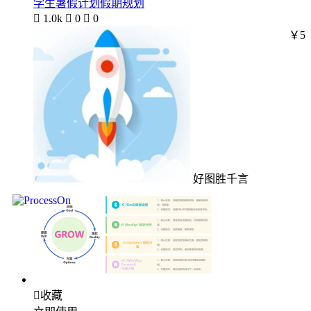
学生暑假计划假期规划

1.0k

0

0
￥5
好图胜千言

收藏