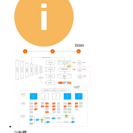
ixiao