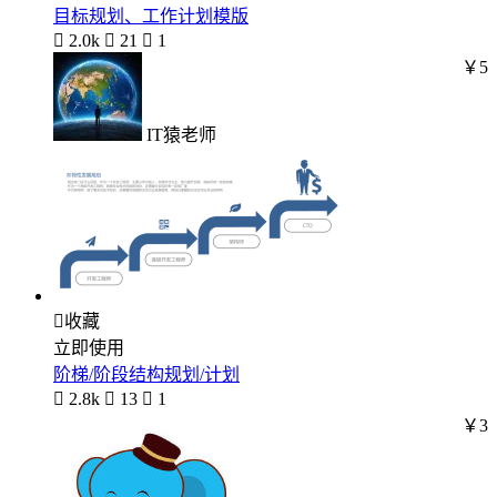
目标规划、工作计划模版

2.0k

21

1
￥5
IT猿老师

收藏
立即使用
阶梯/阶段结构规划/计划

2.8k

13

1
￥3