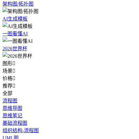
架构图/拓扑图
AI生成模板
一图看懂AI
2026世界杯
图形

场景

价格

推荐

全部
流程图
思维导图
思维笔记
基础流程图
组织结构-流程图
UML图