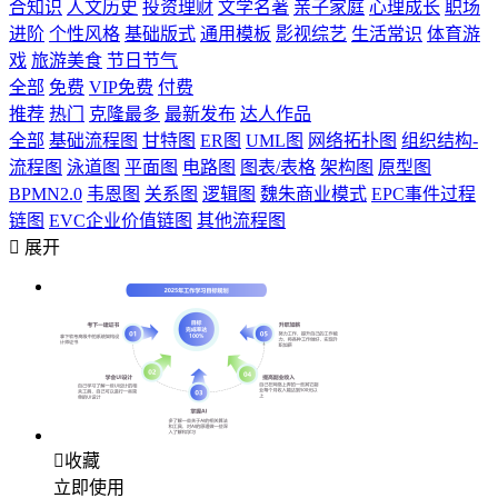
合知识
人文历史
投资理财
文学名著
亲子家庭
心理成长
职场
进阶
个性风格
基础版式
通用模板
影视综艺
生活常识
体育游
戏
旅游美食
节日节气
全部
免费
VIP免费
付费
推荐
热门
克隆最多
最新发布
达人作品
全部
基础流程图
甘特图
ER图
UML图
网络拓扑图
组织结构-
流程图
泳道图
平面图
电路图
图表/表格
架构图
原型图
BPMN2.0
韦恩图
关系图
逻辑图
魏朱商业模式
EPC事件过程
链图
EVC企业价值链图
其他流程图

展开

收藏
立即使用