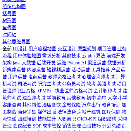
组织结构图
括号图
树形图
鱼骨图
时间轴
其他思维导图
全部
UI设计
用户旅程地图
交互设计
原型规划
项目管理
业务
流程
用户体验地图
需求分析
其他技术
云
php
算法
前端开发
架构
java
大数据
后端开发
运维
Python
AI
渠道运营
数据分析
新媒体运营
内容运营
短视频运营
活动运营
工具推荐
产品运
营
用户运营
电商运营
教师资格证考试
心理咨询师考试
计算
机考试
司法考试
研究生考试
公务员考试
软考
英语考试
项目
管理师职业资格（PMP）
执业医师资格考试
会计职称考试
建
筑师考试
建造师考试
学前教育
其他教育
初中
高中
大学
小学
客服咨询
其他岗位
酒店餐饮
金融保险
汽车出行
教育培训
加
工制造
商务销售
媒体出版
法律法务
房地产建筑
医疗保健
物
流快递
团建培训
技能提升
入职离职
OKR-KPI
组织结构
采购
管理
会议纪要
SOP
成本管控
销售管理
面试技巧
计划总结
综