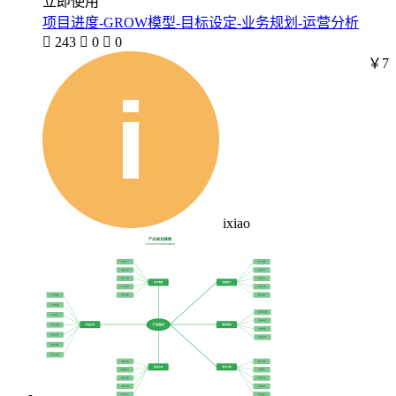
立即使用
项目进度-GROW模型-目标设定-业务规划-运营分析

243

0

0
￥7
ixiao