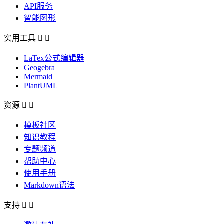
API服务
智能图形
实用工具


LaTex公式编辑器
Geogebra
Mermaid
PlantUML
资源


模板社区
知识教程
专题频道
帮助中心
使用手册
Markdown语法
支持

