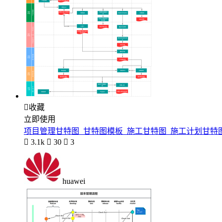

收藏
立即使用
项目管理甘特图_甘特图模板_施工甘特图_施工计划甘特

3.1k

30

3
huawei