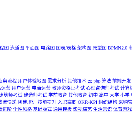
流程图
泳道图
平面图
电路图
图表/表格
架构图
原型图
BPMN2.0
业务流程
用户体验地图
需求分析
其他技术
云
php
算法
前端开发
品运营
用户运营
电商运营
教师资格证考试
心理咨询师考试
计算
建筑师考试
建造师考试
学前教育
其他教育
初中
高中
大学
小学
物流快递
团建培训
技能提升
入职离职
OKR-KPI
组织结构
采购
场进阶
个性风格
基础版式
通用模板
影视综艺
生活常识
体育游戏