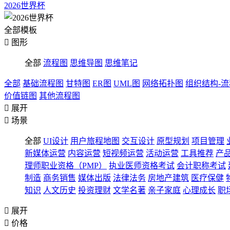
2026世界杯
全部模板

图形
全部
流程图
思维导图
思维笔记
全部
基础流程图
甘特图
ER图
UML图
网络拓扑图
组织结构-
价值链图
其他流程图

展开

场景
全部
UI设计
用户旅程地图
交互设计
原型规划
项目管理
新媒体运营
内容运营
短视频运营
活动运营
工具推荐
产
理师职业资格（PMP）
执业医师资格考试
会计职称考试
制造
商务销售
媒体出版
法律法务
房地产建筑
医疗保健
知识
人文历史
投资理财
文学名著
亲子家庭
心理成长
职

展开

价格