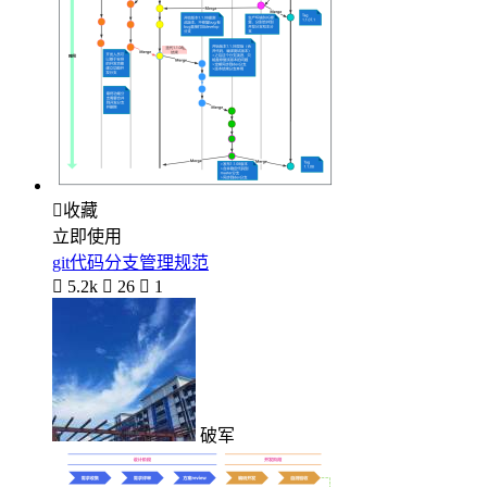

收藏
立即使用
git代码分支管理规范

5.2k

26

1
破军