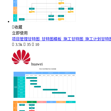

收藏
立即使用
项目管理甘特图_甘特图模板_施工甘特图_施工计划甘特

3.5k

35

10
huawei