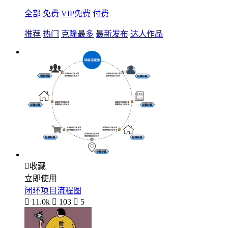
全部
免费
VIP免费
付费
推荐
热门
克隆最多
最新发布
达人作品

收藏
立即使用
闭环项目流程图

11.0k

103

5