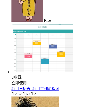
Rice

收藏
立即使用
项目日历表_项目工作流程图

2.3k

69

2