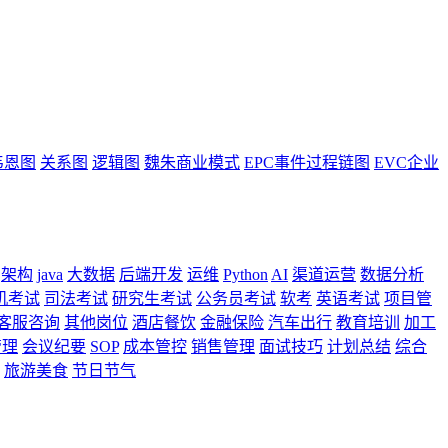
韦恩图
关系图
逻辑图
魏朱商业模式
EPC事件过程链图
EVC企业
架构
java
大数据
后端开发
运维
Python
AI
渠道运营
数据分析
机考试
司法考试
研究生考试
公务员考试
软考
英语考试
项目管
客服咨询
其他岗位
酒店餐饮
金融保险
汽车出行
教育培训
加工
管理
会议纪要
SOP
成本管控
销售管理
面试技巧
计划总结
综合
旅游美食
节日节气