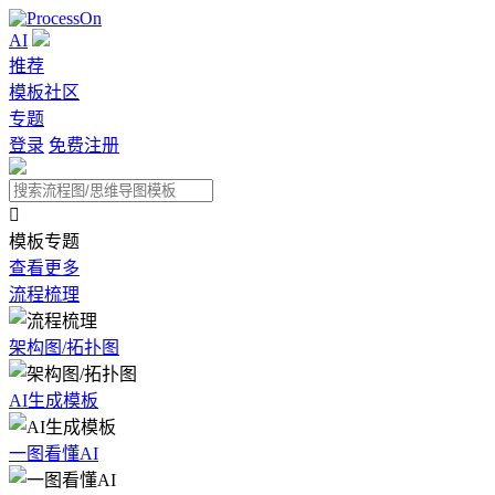
AI
推荐
模板社区
专题
登录
免费注册

模板专题
查看更多
流程梳理
架构图/拓扑图
AI生成模板
一图看懂AI