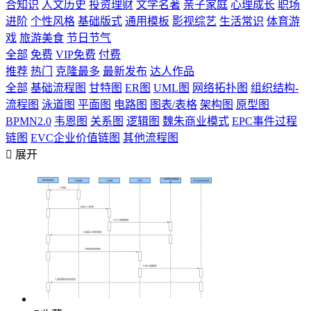
合知识
人文历史
投资理财
文学名著
亲子家庭
心理成长
职场
进阶
个性风格
基础版式
通用模板
影视综艺
生活常识
体育游
戏
旅游美食
节日节气
全部
免费
VIP免费
付费
推荐
热门
克隆最多
最新发布
达人作品
全部
基础流程图
甘特图
ER图
UML图
网络拓扑图
组织结构-
流程图
泳道图
平面图
电路图
图表/表格
架构图
原型图
BPMN2.0
韦恩图
关系图
逻辑图
魏朱商业模式
EPC事件过程
链图
EVC企业价值链图
其他流程图

展开