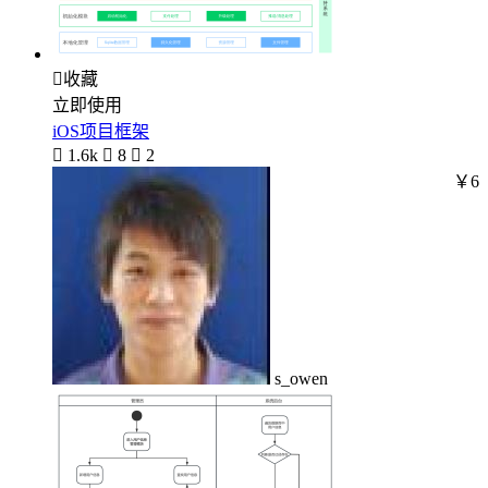

收藏
立即使用
iOS项目框架

1.6k

8

2
￥6
s_owen