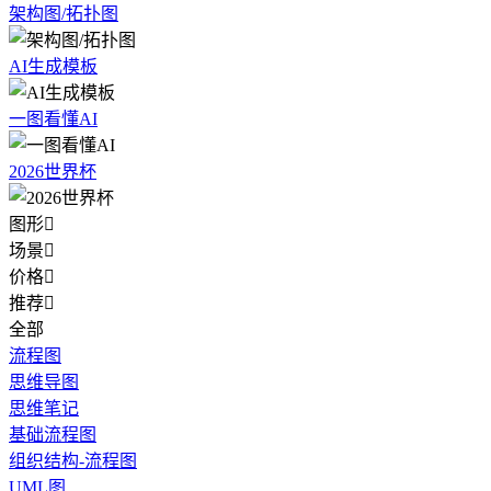
架构图/拓扑图
AI生成模板
一图看懂AI
2026世界杯
图形

场景

价格

推荐

全部
流程图
思维导图
思维笔记
基础流程图
组织结构-流程图
UML图