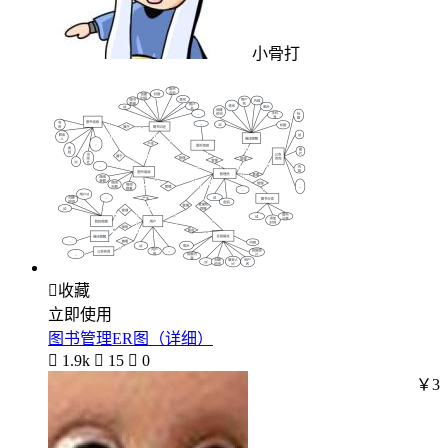
小骨打

收藏
立即使用
图书管理ER图（详细）

1.9k

15

0
￥3