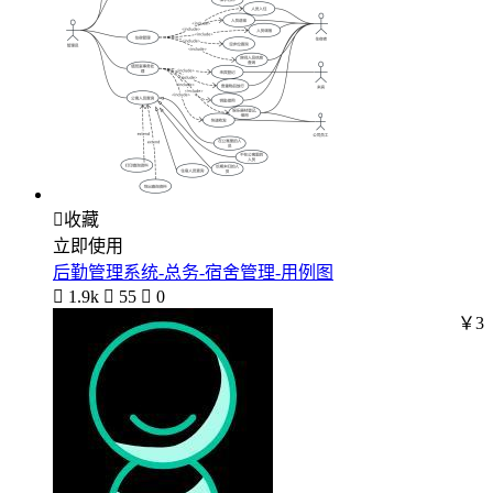

收藏
立即使用
后勤管理系统-总务-宿舍管理-用例图

1.9k

55

0
￥3