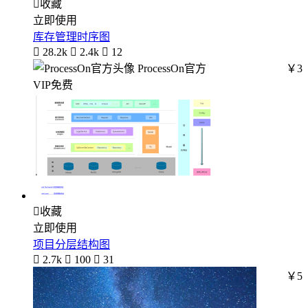

收藏
立即使用
库存管理时序图

28.2k

2.4k

12
ProcessOn官方
￥3
VIP免费

收藏
立即使用
项目分层结构图

2.7k

100

31
￥5