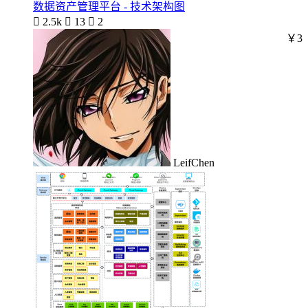
数据资产管理平台 - 技术架构图

2.5k

13

2
￥3
LeifChen