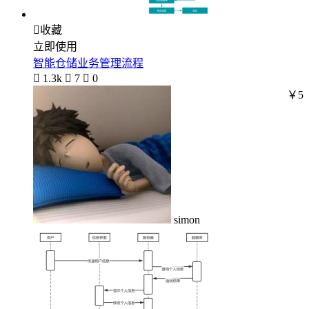

收藏
立即使用
智能仓储业务管理流程

1.3k

7

0
￥5
simon