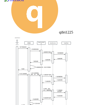
qifei1225