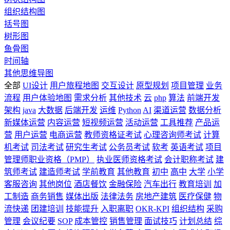
组织结构图
括号图
树形图
鱼骨图
时间轴
其他思维导图
全部
UI设计
用户旅程地图
交互设计
原型规划
项目管理
业务
流程
用户体验地图
需求分析
其他技术
云
php
算法
前端开发
架构
java
大数据
后端开发
运维
Python
AI
渠道运营
数据分析
新媒体运营
内容运营
短视频运营
活动运营
工具推荐
产品运
营
用户运营
电商运营
教师资格证考试
心理咨询师考试
计算
机考试
司法考试
研究生考试
公务员考试
软考
英语考试
项目
管理师职业资格（PMP）
执业医师资格考试
会计职称考试
建
筑师考试
建造师考试
学前教育
其他教育
初中
高中
大学
小学
客服咨询
其他岗位
酒店餐饮
金融保险
汽车出行
教育培训
加
工制造
商务销售
媒体出版
法律法务
房地产建筑
医疗保健
物
流快递
团建培训
技能提升
入职离职
OKR-KPI
组织结构
采购
管理
会议纪要
SOP
成本管控
销售管理
面试技巧
计划总结
综