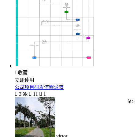

收藏
立即使用
公司项目研发流程泳道

3.9k

11

1
￥5
victor