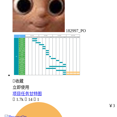
182997_PO

收藏
立即使用
项目任务甘特图

1.7k

14

1
￥3