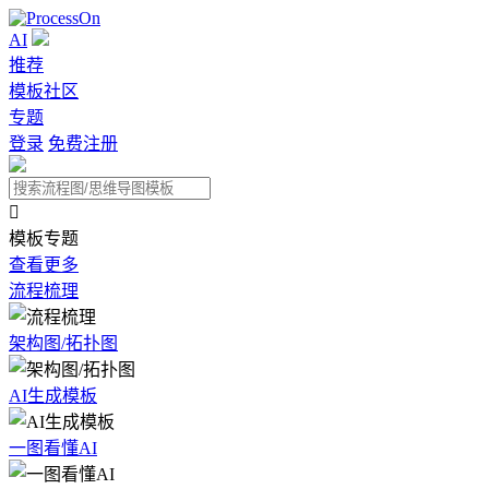
AI
推荐
模板社区
专题
登录
免费注册

模板专题
查看更多
流程梳理
架构图/拓扑图
AI生成模板
一图看懂AI