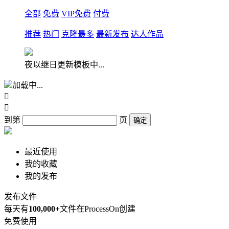
全部
免费
VIP免费
付费
推荐
热门
克隆最多
最新发布
达人作品
夜以继日更新模板中...
加载中...


到第
页
确定
最近使用
我的收藏
我的发布
发布文件
每天有
100,000+
文件在ProcessOn创建
免费使用