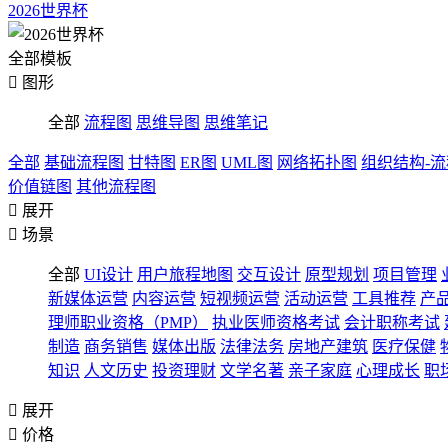
2026世界杯
全部模板

图形
全部
流程图
思维导图
思维笔记
全部
基础流程图
甘特图
ER图
UML图
网络拓扑图
组织结构-
价值链图
其他流程图

展开

场景
全部
UI设计
用户旅程地图
交互设计
原型规划
项目管理
新媒体运营
内容运营
短视频运营
活动运营
工具推荐
产
理师职业资格（PMP）
执业医师资格考试
会计职称考试
制造
商务销售
媒体出版
法律法务
房地产建筑
医疗保健
知识
人文历史
投资理财
文学名著
亲子家庭
心理成长
职

展开

价格