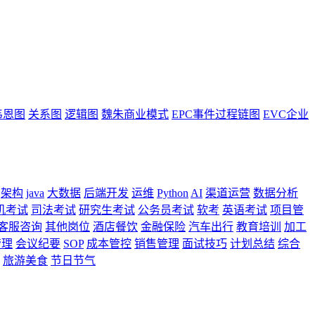
韦恩图
关系图
逻辑图
魏朱商业模式
EPC事件过程链图
EVC企业
架构
java
大数据
后端开发
运维
Python
AI
渠道运营
数据分析
机考试
司法考试
研究生考试
公务员考试
软考
英语考试
项目管
客服咨询
其他岗位
酒店餐饮
金融保险
汽车出行
教育培训
加工
管理
会议纪要
SOP
成本管控
销售管理
面试技巧
计划总结
综合
旅游美食
节日节气