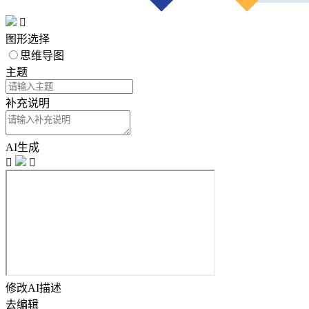

图形选择
思维导图
主题
补充说明
AI生成


修改AI描述
去编辑