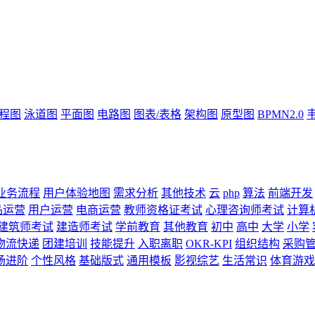
流程图
泳道图
平面图
电路图
图表/表格
架构图
原型图
BPMN2.0
业务流程
用户体验地图
需求分析
其他技术
云
php
算法
前端开发
品运营
用户运营
电商运营
教师资格证考试
心理咨询师考试
计算
建筑师考试
建造师考试
学前教育
其他教育
初中
高中
大学
小学
物流快递
团建培训
技能提升
入职离职
OKR-KPI
组织结构
采购
场进阶
个性风格
基础版式
通用模板
影视综艺
生活常识
体育游戏