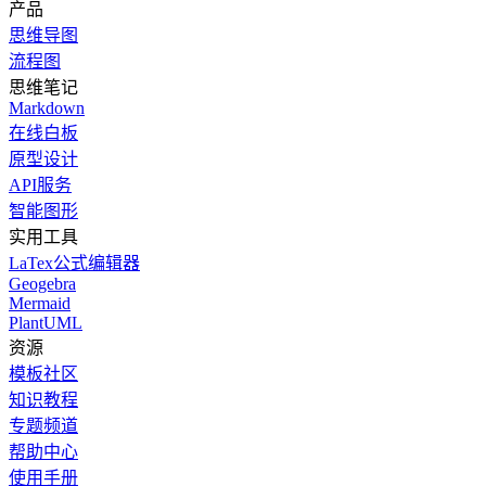
产品
思维导图
流程图
思维笔记
Markdown
在线白板
原型设计
API服务
智能图形
实用工具
LaTex公式编辑器
Geogebra
Mermaid
PlantUML
资源
模板社区
知识教程
专题频道
帮助中心
使用手册