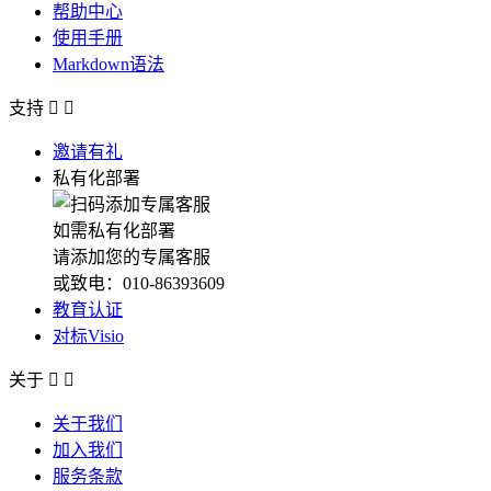
帮助中心
使用手册
Markdown语法
支持


邀请有礼
私有化部署
如需私有化部署
请添加您的专属客服
或致电：010-86393609
教育认证
对标Visio
关于


关于我们
加入我们
服务条款