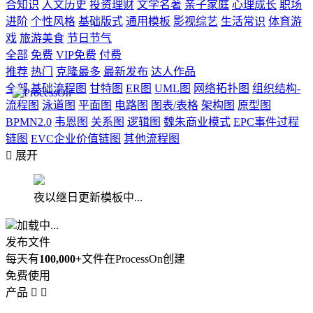
合知识
人文历史
投资理财
文学名著
亲子家庭
心理成长
职场
进阶
个性风格
基础版式
通用模板
影视综艺
生活常识
体育游
戏
旅游美食
节日节气
全部
免费
VIP免费
付费
推荐
热门
克隆最多
最新发布
达人作品
全部
基础流程图
甘特图
ER图
UML图
网络拓扑图
组织结构-
流程图
泳道图
平面图
电路图
图表/表格
架构图
原型图
BPMN2.0
韦恩图
关系图
逻辑图
魏朱商业模式
EPC事件过程
链图
EVC企业价值链图
其他流程图

展开
夜以继日更新模板中...
加载中...
发布文件
每天有
100,000+
文件在ProcessOn创建
免费使用
产品

