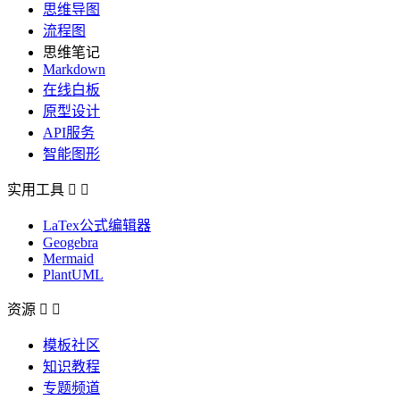
思维导图
流程图
思维笔记
Markdown
在线白板
原型设计
API服务
智能图形
实用工具


LaTex公式编辑器
Geogebra
Mermaid
PlantUML
资源


模板社区
知识教程
专题频道