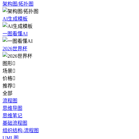
架构图/拓扑图
AI生成模板
一图看懂AI
2026世界杯
图形

场景

价格

推荐

全部
流程图
思维导图
思维笔记
基础流程图
组织结构-流程图
UML图