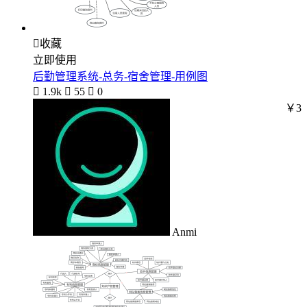

收藏
立即使用
后勤管理系统-总务-宿舍管理-用例图

1.9k

55

0
￥3
Anmi