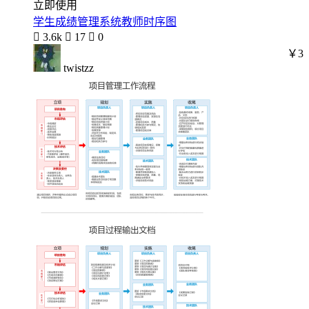
立即使用
学生成绩管理系统教师时序图

3.6k

17

0
￥3
twistzz