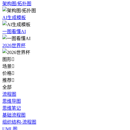
架构图/拓扑图
AI生成模板
一图看懂AI
2026世界杯
图形

场景

价格

推荐

全部
流程图
思维导图
思维笔记
基础流程图
组织结构-流程图
UML图