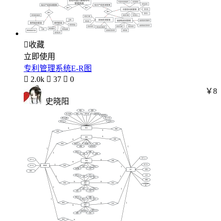

收藏
立即使用
专利管理系统E-R图

2.0k

37

0
￥8
史晓阳