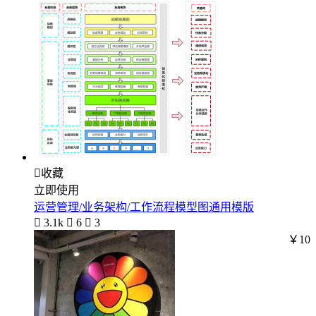

收藏
立即使用
运营管理/业务架构/工作流程模型图通用模版

3.1k

6

3
￥10