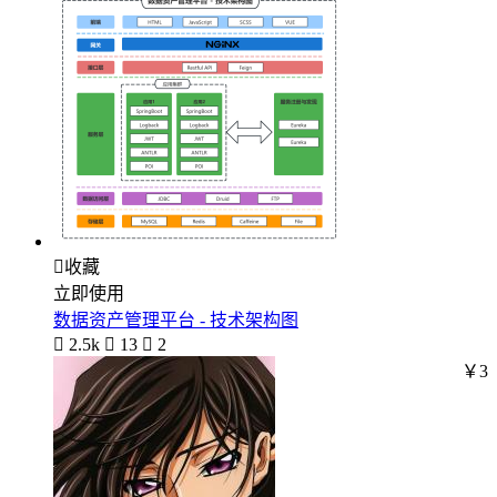

收藏
立即使用
数据资产管理平台 - 技术架构图

2.5k

13

2
￥3