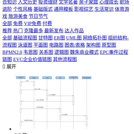
合知识
人文历史
投资理财
文学名著
亲子家庭
心理成长
职场
进阶
个性风格
基础版式
通用模板
影视综艺
生活常识
体育游
戏
旅游美食
节日节气
全部
免费
VIP免费
付费
推荐
热门
克隆最多
最新发布
达人作品
全部
基础流程图
甘特图
ER图
UML图
网络拓扑图
组织结构-
流程图
泳道图
平面图
电路图
图表/表格
架构图
原型图
BPMN2.0
韦恩图
关系图
逻辑图
魏朱商业模式
EPC事件过程
链图
EVC企业价值链图
其他流程图

展开