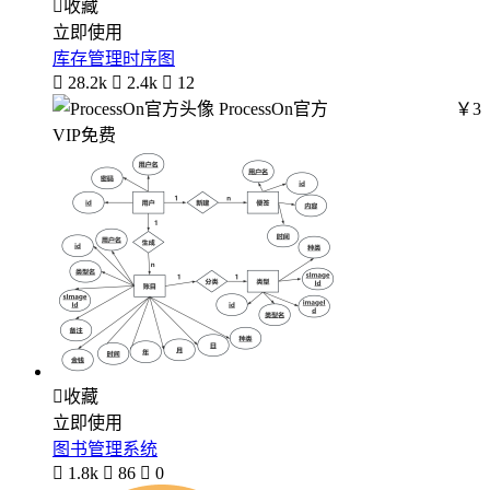

收藏
立即使用
库存管理时序图

28.2k

2.4k

12
ProcessOn官方
￥3
VIP免费

收藏
立即使用
图书管理系统

1.8k

86

0