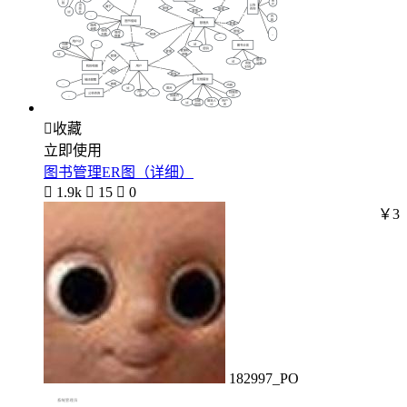

收藏
立即使用
图书管理ER图（详细）

1.9k

15

0
￥3
182997_PO