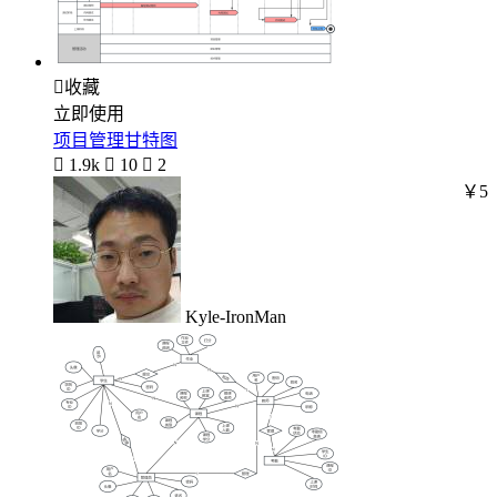

收藏
立即使用
项目管理甘特图

1.9k

10

2
￥5
Kyle-IronMan