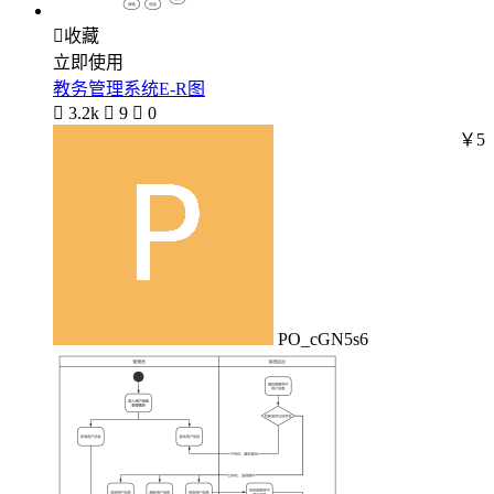

收藏
立即使用
教务管理系统E-R图

3.2k

9

0
￥5
PO_cGN5s6