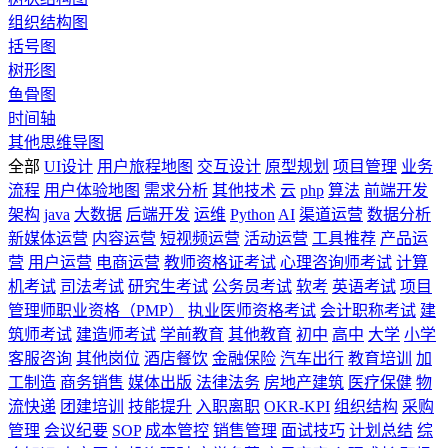
组织结构图
括号图
树形图
鱼骨图
时间轴
其他思维导图
全部
UI设计
用户旅程地图
交互设计
原型规划
项目管理
业务
流程
用户体验地图
需求分析
其他技术
云
php
算法
前端开发
架构
java
大数据
后端开发
运维
Python
AI
渠道运营
数据分析
新媒体运营
内容运营
短视频运营
活动运营
工具推荐
产品运
营
用户运营
电商运营
教师资格证考试
心理咨询师考试
计算
机考试
司法考试
研究生考试
公务员考试
软考
英语考试
项目
管理师职业资格（PMP）
执业医师资格考试
会计职称考试
建
筑师考试
建造师考试
学前教育
其他教育
初中
高中
大学
小学
客服咨询
其他岗位
酒店餐饮
金融保险
汽车出行
教育培训
加
工制造
商务销售
媒体出版
法律法务
房地产建筑
医疗保健
物
流快递
团建培训
技能提升
入职离职
OKR-KPI
组织结构
采购
管理
会议纪要
SOP
成本管控
销售管理
面试技巧
计划总结
综