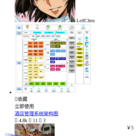
LeifChen

收藏
立即使用
酒店管理系统架构图

4.8k

11

3
￥5