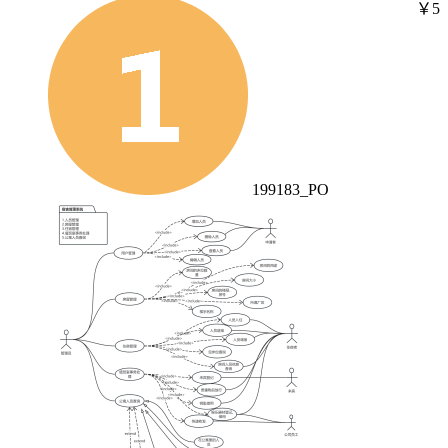
￥5
199183_PO