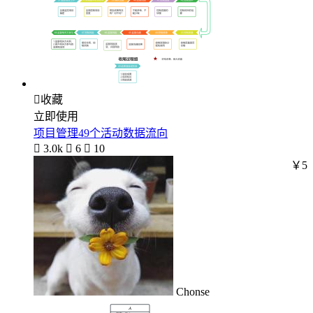

收藏
立即使用
项目管理49个活动数据流向

3.0k

6

10
￥5
Chonse