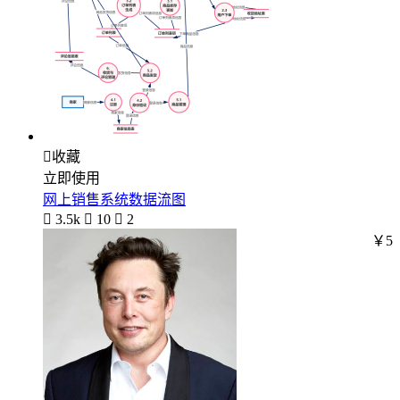

收藏
立即使用
网上销售系统数据流图

3.5k

10

2
￥5