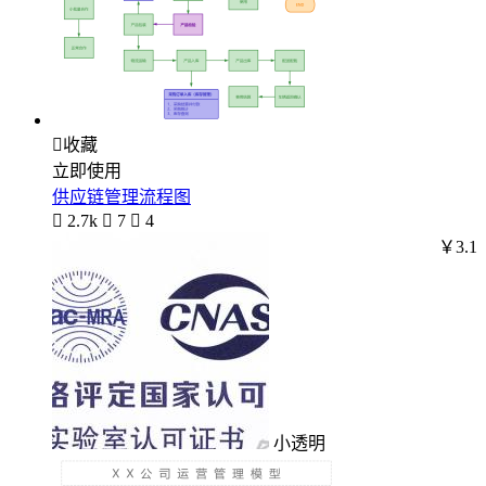

收藏
立即使用
供应链管理流程图

2.7k

7

4
￥3.1
小透明