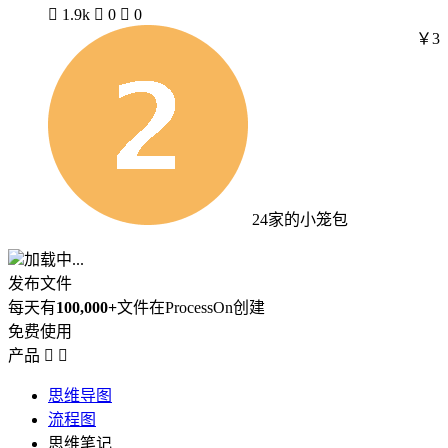

1.9k

0

0
￥3
24家的小笼包
加载中...
发布文件
每天有
100,000+
文件在ProcessOn创建
免费使用
产品


思维导图
流程图
思维笔记