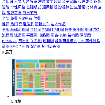
合知识
人文历史
投资理财
文学名著
亲子家庭
心理成长
职场
进阶
个性风格
基础版式
通用模板
影视综艺
生活常识
体育游
戏
旅游美食
节日节气
全部
免费
VIP免费
付费
推荐
热门
克隆最多
最新发布
达人作品
全部
基础流程图
甘特图
ER图
UML图
网络拓扑图
组织结构-
流程图
泳道图
平面图
电路图
图表/表格
架构图
原型图
BPMN2.0
韦恩图
关系图
逻辑图
魏朱商业模式
EPC事件过程
链图
EVC企业价值链图
其他流程图

展开

收藏