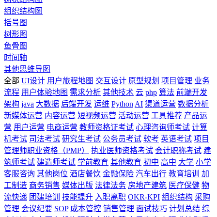
组织结构图
括号图
树形图
鱼骨图
时间轴
其他思维导图
全部
UI设计
用户旅程地图
交互设计
原型规划
项目管理
业务
流程
用户体验地图
需求分析
其他技术
云
php
算法
前端开发
架构
java
大数据
后端开发
运维
Python
AI
渠道运营
数据分析
新媒体运营
内容运营
短视频运营
活动运营
工具推荐
产品运
营
用户运营
电商运营
教师资格证考试
心理咨询师考试
计算
机考试
司法考试
研究生考试
公务员考试
软考
英语考试
项目
管理师职业资格（PMP）
执业医师资格考试
会计职称考试
建
筑师考试
建造师考试
学前教育
其他教育
初中
高中
大学
小学
客服咨询
其他岗位
酒店餐饮
金融保险
汽车出行
教育培训
加
工制造
商务销售
媒体出版
法律法务
房地产建筑
医疗保健
物
流快递
团建培训
技能提升
入职离职
OKR-KPI
组织结构
采购
管理
会议纪要
SOP
成本管控
销售管理
面试技巧
计划总结
综