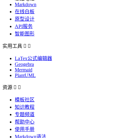
Markdown
在线白板
原型设计
API服务
智能图形
实用工具


LaTex公式编辑器
Geogebra
Mermaid
PlantUML
资源


模板社区
知识教程
专题频道
帮助中心
使用手册
Markdown语法