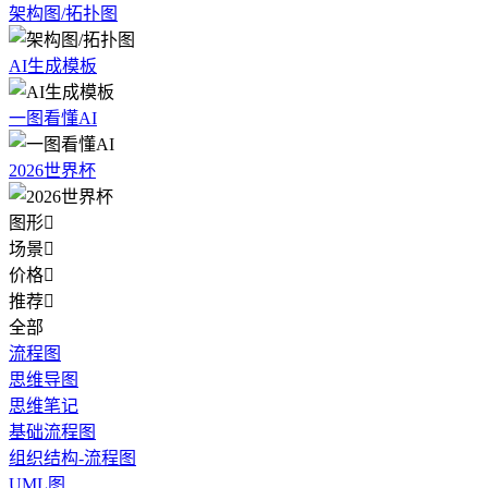
架构图/拓扑图
AI生成模板
一图看懂AI
2026世界杯
图形

场景

价格

推荐

全部
流程图
思维导图
思维笔记
基础流程图
组织结构-流程图
UML图