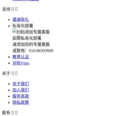
支持


邀请有礼
私有化部署
如需私有化部署
请添加您的专属客服
或致电：010-86393609
教育认证
对标Visio
关于


关于我们
加入我们
服务条款
隐私政策
联系

