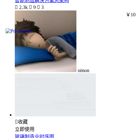
智能制造解决方案总架构

2.3k

9

3
￥10
simon

收藏
立即使用
玻璃制造业时序图