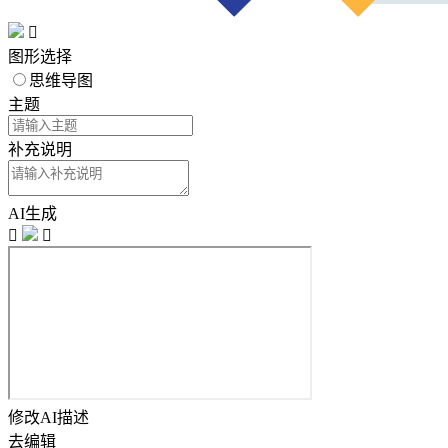

图形选择
思维导图
主题
补充说明
AI生成


修改AI描述
去编辑