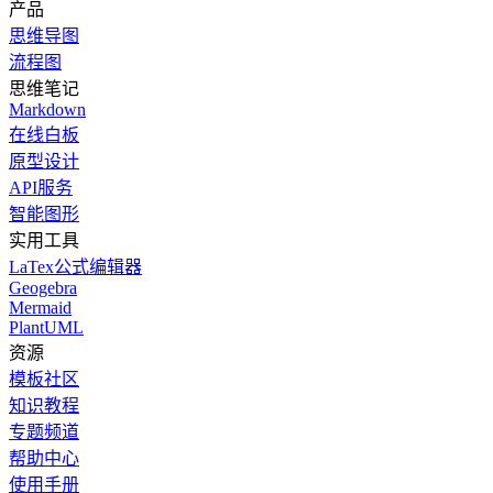
产品
思维导图
流程图
思维笔记
Markdown
在线白板
原型设计
API服务
智能图形
实用工具
LaTex公式编辑器
Geogebra
Mermaid
PlantUML
资源
模板社区
知识教程
专题频道
帮助中心
使用手册