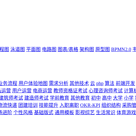
流程图
泳道图
平面图
电路图
图表/表格
架构图
原型图
BPMN2.0
业务流程
用户体验地图
需求分析
其他技术
云
php
算法
前端开发
品运营
用户运营
电商运营
教师资格证考试
心理咨询师考试
计算
建筑师考试
建造师考试
学前教育
其他教育
初中
高中
大学
小学
物流快递
团建培训
技能提升
入职离职
OKR-KPI
组织结构
采购
场进阶
个性风格
基础版式
通用模板
影视综艺
生活常识
体育游戏