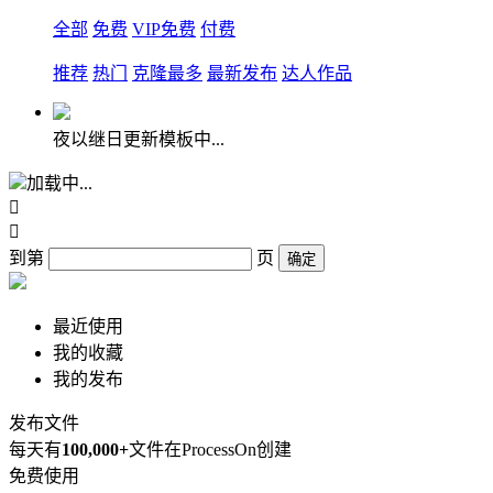
全部
免费
VIP免费
付费
推荐
热门
克隆最多
最新发布
达人作品
夜以继日更新模板中...
加载中...


到第
页
确定
最近使用
我的收藏
我的发布
发布文件
每天有
100,000+
文件在ProcessOn创建
免费使用