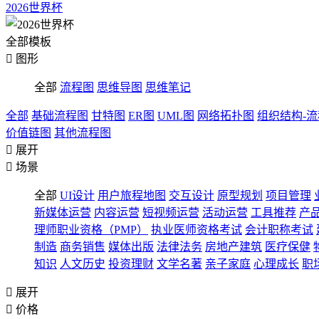
2026世界杯
全部模板

图形
全部
流程图
思维导图
思维笔记
全部
基础流程图
甘特图
ER图
UML图
网络拓扑图
组织结构-
价值链图
其他流程图

展开

场景
全部
UI设计
用户旅程地图
交互设计
原型规划
项目管理
新媒体运营
内容运营
短视频运营
活动运营
工具推荐
产
理师职业资格（PMP）
执业医师资格考试
会计职称考试
制造
商务销售
媒体出版
法律法务
房地产建筑
医疗保健
知识
人文历史
投资理财
文学名著
亲子家庭
心理成长
职

展开

价格