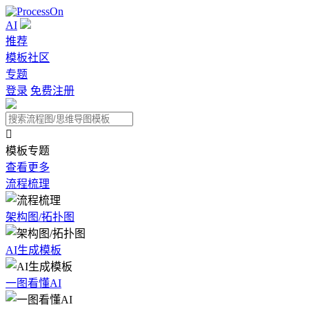
AI
推荐
模板社区
专题
登录
免费注册

模板专题
查看更多
流程梳理
架构图/拓扑图
AI生成模板
一图看懂AI