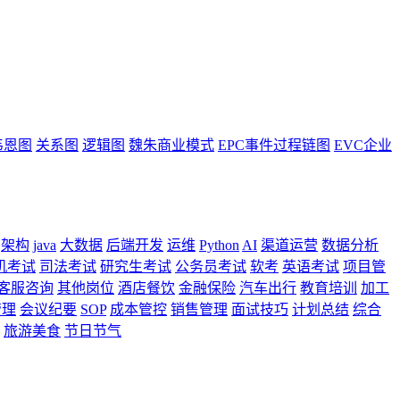
韦恩图
关系图
逻辑图
魏朱商业模式
EPC事件过程链图
EVC企业
架构
java
大数据
后端开发
运维
Python
AI
渠道运营
数据分析
机考试
司法考试
研究生考试
公务员考试
软考
英语考试
项目管
客服咨询
其他岗位
酒店餐饮
金融保险
汽车出行
教育培训
加工
管理
会议纪要
SOP
成本管控
销售管理
面试技巧
计划总结
综合
旅游美食
节日节气