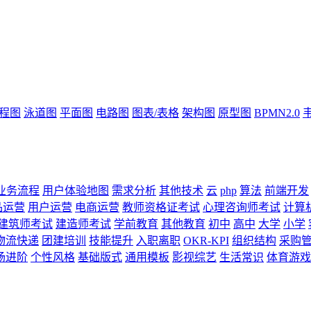
流程图
泳道图
平面图
电路图
图表/表格
架构图
原型图
BPMN2.0
业务流程
用户体验地图
需求分析
其他技术
云
php
算法
前端开发
品运营
用户运营
电商运营
教师资格证考试
心理咨询师考试
计算
建筑师考试
建造师考试
学前教育
其他教育
初中
高中
大学
小学
物流快递
团建培训
技能提升
入职离职
OKR-KPI
组织结构
采购
场进阶
个性风格
基础版式
通用模板
影视综艺
生活常识
体育游戏