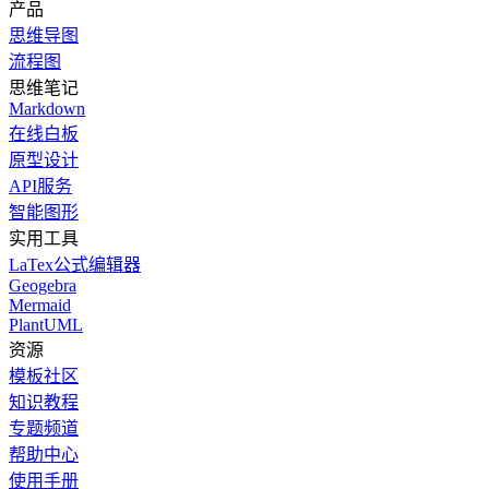
产品
思维导图
流程图
思维笔记
Markdown
在线白板
原型设计
API服务
智能图形
实用工具
LaTex公式编辑器
Geogebra
Mermaid
PlantUML
资源
模板社区
知识教程
专题频道
帮助中心
使用手册