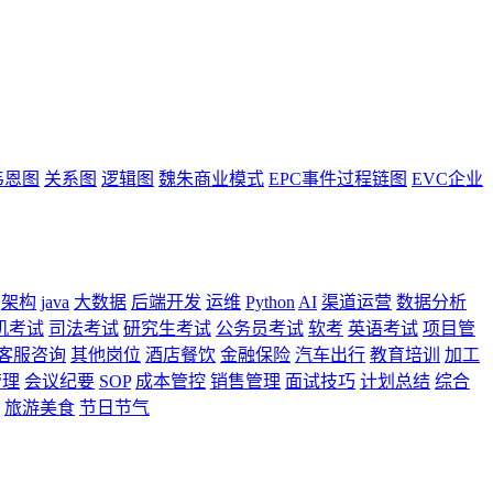
韦恩图
关系图
逻辑图
魏朱商业模式
EPC事件过程链图
EVC企业
架构
java
大数据
后端开发
运维
Python
AI
渠道运营
数据分析
机考试
司法考试
研究生考试
公务员考试
软考
英语考试
项目管
客服咨询
其他岗位
酒店餐饮
金融保险
汽车出行
教育培训
加工
管理
会议纪要
SOP
成本管控
销售管理
面试技巧
计划总结
综合
旅游美食
节日节气