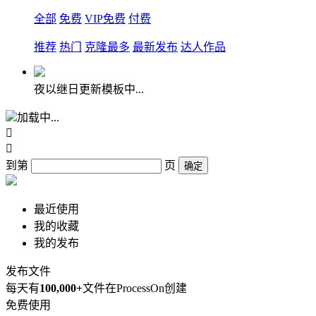
全部
免费
VIP免费
付费
推荐
热门
克隆最多
最新发布
达人作品
夜以继日更新模板中...
加载中...


到第
页
确定
最近使用
我的收藏
我的发布
发布文件
每天有
100,000+
文件在ProcessOn创建
免费使用