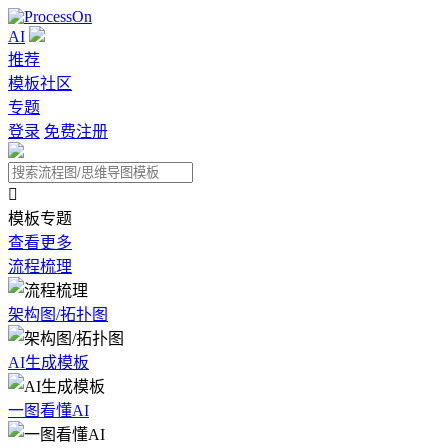
AI
推荐
模板社区
专题
登录
免费注册

模板专题
查看更多
流程梳理
架构图/拓扑图
AI生成模板
一图看懂AI