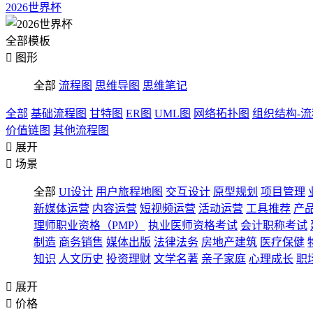
2026世界杯
全部模板

图形
全部
流程图
思维导图
思维笔记
全部
基础流程图
甘特图
ER图
UML图
网络拓扑图
组织结构-
价值链图
其他流程图

展开

场景
全部
UI设计
用户旅程地图
交互设计
原型规划
项目管理
新媒体运营
内容运营
短视频运营
活动运营
工具推荐
产
理师职业资格（PMP）
执业医师资格考试
会计职称考试
制造
商务销售
媒体出版
法律法务
房地产建筑
医疗保健
知识
人文历史
投资理财
文学名著
亲子家庭
心理成长
职

展开

价格