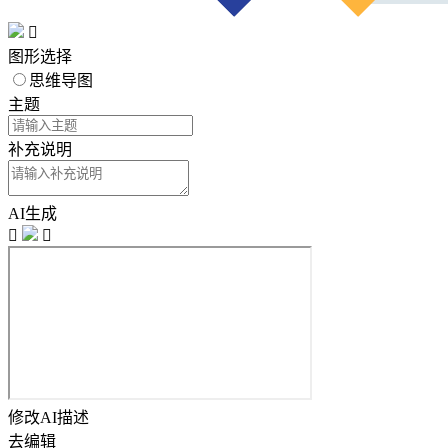

图形选择
思维导图
主题
补充说明
AI生成


修改AI描述
去编辑