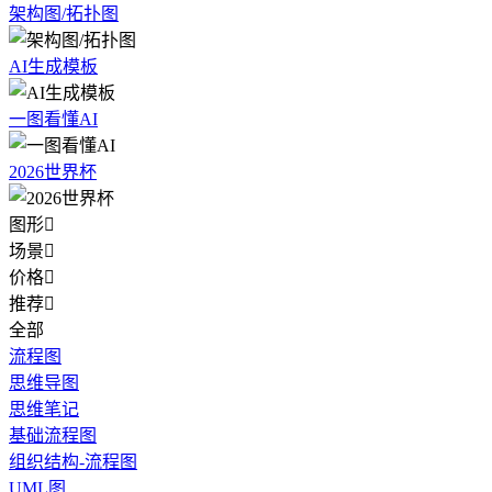
架构图/拓扑图
AI生成模板
一图看懂AI
2026世界杯
图形

场景

价格

推荐

全部
流程图
思维导图
思维笔记
基础流程图
组织结构-流程图
UML图