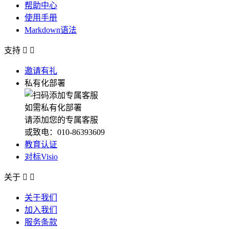
帮助中心
使用手册
Markdown语法
支持


邀请有礼
私有化部署
如需私有化部署
请添加您的专属客服
或致电：010-86393609
教育认证
对标Visio
关于


关于我们
加入我们
服务条款