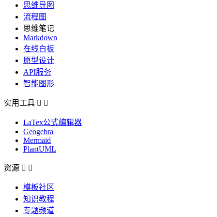
思维导图
流程图
思维笔记
Markdown
在线白板
原型设计
API服务
智能图形
实用工具


LaTex公式编辑器
Geogebra
Mermaid
PlantUML
资源


模板社区
知识教程
专题频道