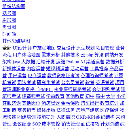
组织结构图
括号图
树形图
鱼骨图
时间轴
其他思维导图
全部
UI设计
用户旅程地图
交互设计
原型规划
项目管理
业务
流程
用户体验地图
需求分析
其他技术
云
php
算法
前端开发
架构
java
大数据
后端开发
运维
Python
AI
渠道运营
数据分析
新媒体运营
内容运营
短视频运营
活动运营
工具推荐
产品运
营
用户运营
电商运营
教师资格证考试
心理咨询师考试
计算
机考试
司法考试
研究生考试
公务员考试
软考
英语考试
项目
管理师职业资格（PMP）
执业医师资格考试
会计职称考试
建
筑师考试
建造师考试
学前教育
其他教育
初中
高中
大学
小学
客服咨询
其他岗位
酒店餐饮
金融保险
汽车出行
教育培训
加
工制造
商务销售
媒体出版
法律法务
房地产建筑
医疗保健
物
流快递
团建培训
技能提升
入职离职
OKR-KPI
组织结构
采购
管理
会议纪要
SOP
成本管控
销售管理
面试技巧
计划总结
综