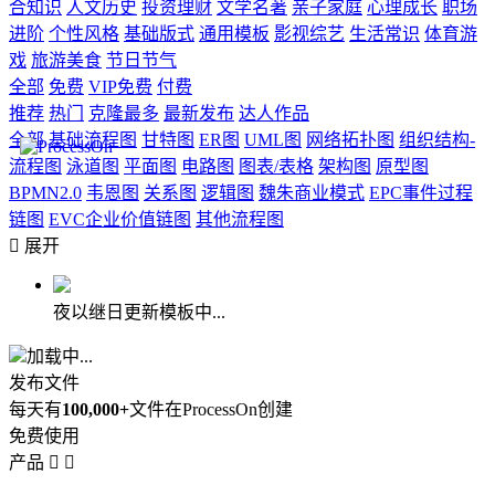
合知识
人文历史
投资理财
文学名著
亲子家庭
心理成长
职场
进阶
个性风格
基础版式
通用模板
影视综艺
生活常识
体育游
戏
旅游美食
节日节气
全部
免费
VIP免费
付费
推荐
热门
克隆最多
最新发布
达人作品
全部
基础流程图
甘特图
ER图
UML图
网络拓扑图
组织结构-
流程图
泳道图
平面图
电路图
图表/表格
架构图
原型图
BPMN2.0
韦恩图
关系图
逻辑图
魏朱商业模式
EPC事件过程
链图
EVC企业价值链图
其他流程图

展开
夜以继日更新模板中...
加载中...
发布文件
每天有
100,000+
文件在ProcessOn创建
免费使用
产品

