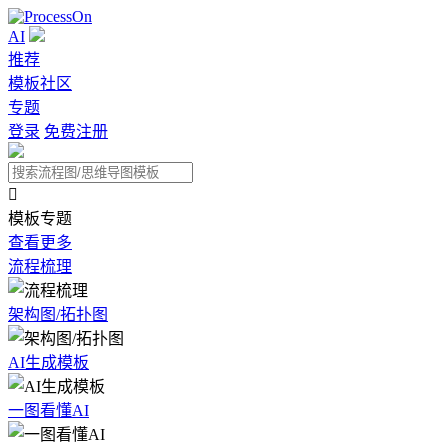
AI
推荐
模板社区
专题
登录
免费注册

模板专题
查看更多
流程梳理
架构图/拓扑图
AI生成模板
一图看懂AI