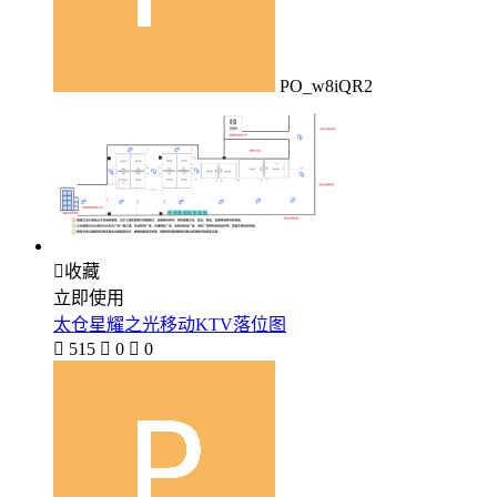
PO_w8iQR2

收藏
立即使用
太仓星耀之光移动KTV落位图

515

0

0