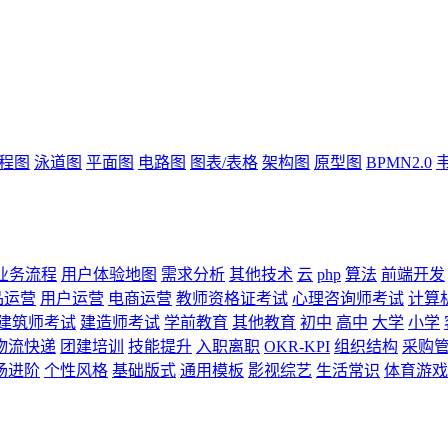
流程图
泳道图
平面图
电路图
图表/表格
架构图
原型图
BPMN2.0
业务流程
用户体验地图
需求分析
其他技术
云
php
算法
前端开发
品运营
用户运营
电商运营
教师资格证考试
心理咨询师考试
计算
建筑师考试
建造师考试
学前教育
其他教育
初中
高中
大学
小学
物流快递
团建培训
技能提升
入职离职
OKR-KPI
组织结构
采购
场进阶
个性风格
基础版式
通用模板
影视综艺
生活常识
体育游戏