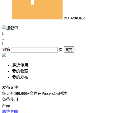
PO_w8iQR2
加载中...

1

到第
页
确定
最近使用
我的收藏
我的发布
发布文件
每天有
100,000+
文件在ProcessOn创建
免费使用
产品
思维导图