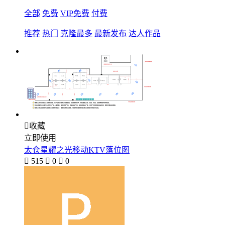
全部
免费
VIP免费
付费
推荐
热门
克隆最多
最新发布
达人作品

收藏
立即使用
太仓星耀之光移动KTV落位图

515

0

0