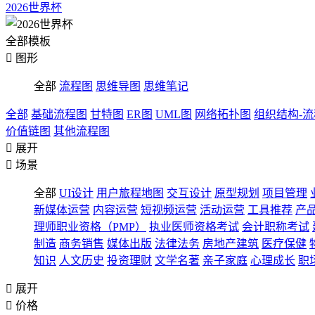
2026世界杯
全部模板

图形
全部
流程图
思维导图
思维笔记
全部
基础流程图
甘特图
ER图
UML图
网络拓扑图
组织结构-
价值链图
其他流程图

展开

场景
全部
UI设计
用户旅程地图
交互设计
原型规划
项目管理
新媒体运营
内容运营
短视频运营
活动运营
工具推荐
产
理师职业资格（PMP）
执业医师资格考试
会计职称考试
制造
商务销售
媒体出版
法律法务
房地产建筑
医疗保健
知识
人文历史
投资理财
文学名著
亲子家庭
心理成长
职

展开

价格