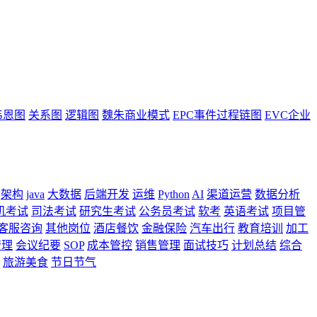
韦恩图
关系图
逻辑图
魏朱商业模式
EPC事件过程链图
EVC企业
架构
java
大数据
后端开发
运维
Python
AI
渠道运营
数据分析
机考试
司法考试
研究生考试
公务员考试
软考
英语考试
项目管
客服咨询
其他岗位
酒店餐饮
金融保险
汽车出行
教育培训
加工
管理
会议纪要
SOP
成本管控
销售管理
面试技巧
计划总结
综合
旅游美食
节日节气