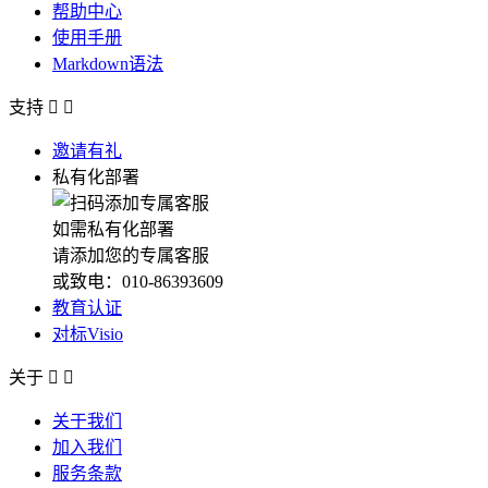
帮助中心
使用手册
Markdown语法
支持


邀请有礼
私有化部署
如需私有化部署
请添加您的专属客服
或致电：010-86393609
教育认证
对标Visio
关于


关于我们
加入我们
服务条款