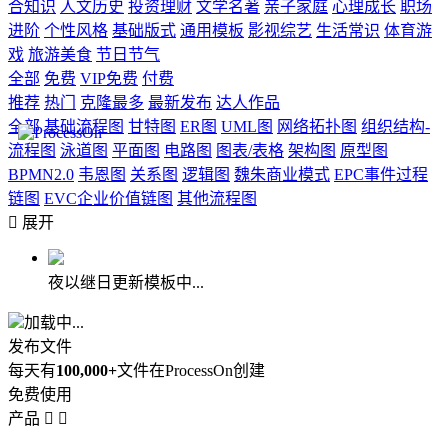
合知识
人文历史
投资理财
文学名著
亲子家庭
心理成长
职场
进阶
个性风格
基础版式
通用模板
影视综艺
生活常识
体育游
戏
旅游美食
节日节气
全部
免费
VIP免费
付费
推荐
热门
克隆最多
最新发布
达人作品
全部
基础流程图
甘特图
ER图
UML图
网络拓扑图
组织结构-
流程图
泳道图
平面图
电路图
图表/表格
架构图
原型图
BPMN2.0
韦恩图
关系图
逻辑图
魏朱商业模式
EPC事件过程
链图
EVC企业价值链图
其他流程图

展开
夜以继日更新模板中...
加载中...
发布文件
每天有
100,000+
文件在ProcessOn创建
免费使用
产品

