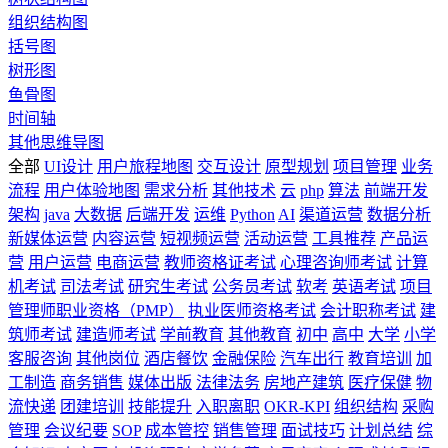
组织结构图
括号图
树形图
鱼骨图
时间轴
其他思维导图
全部
UI设计
用户旅程地图
交互设计
原型规划
项目管理
业务
流程
用户体验地图
需求分析
其他技术
云
php
算法
前端开发
架构
java
大数据
后端开发
运维
Python
AI
渠道运营
数据分析
新媒体运营
内容运营
短视频运营
活动运营
工具推荐
产品运
营
用户运营
电商运营
教师资格证考试
心理咨询师考试
计算
机考试
司法考试
研究生考试
公务员考试
软考
英语考试
项目
管理师职业资格（PMP）
执业医师资格考试
会计职称考试
建
筑师考试
建造师考试
学前教育
其他教育
初中
高中
大学
小学
客服咨询
其他岗位
酒店餐饮
金融保险
汽车出行
教育培训
加
工制造
商务销售
媒体出版
法律法务
房地产建筑
医疗保健
物
流快递
团建培训
技能提升
入职离职
OKR-KPI
组织结构
采购
管理
会议纪要
SOP
成本管控
销售管理
面试技巧
计划总结
综