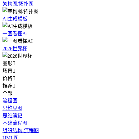
架构图/拓扑图
AI生成模板
一图看懂AI
2026世界杯
图形

场景

价格

推荐

全部
流程图
思维导图
思维笔记
基础流程图
组织结构-流程图
UML图