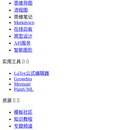
思维导图
流程图
思维笔记
Markdown
在线白板
原型设计
API服务
智能图形
实用工具


LaTex公式编辑器
Geogebra
Mermaid
PlantUML
资源


模板社区
知识教程
专题频道