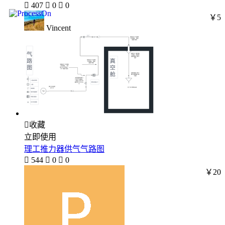

407

0

0
￥5
Vincent

收藏
立即使用
理工推力器供气气路图

544

0

0
￥20