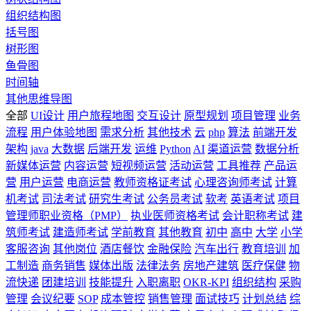
组织结构图
括号图
树形图
鱼骨图
时间轴
其他思维导图
全部
UI设计
用户旅程地图
交互设计
原型规划
项目管理
业务
流程
用户体验地图
需求分析
其他技术
云
php
算法
前端开发
架构
java
大数据
后端开发
运维
Python
AI
渠道运营
数据分析
新媒体运营
内容运营
短视频运营
活动运营
工具推荐
产品运
营
用户运营
电商运营
教师资格证考试
心理咨询师考试
计算
机考试
司法考试
研究生考试
公务员考试
软考
英语考试
项目
管理师职业资格（PMP）
执业医师资格考试
会计职称考试
建
筑师考试
建造师考试
学前教育
其他教育
初中
高中
大学
小学
客服咨询
其他岗位
酒店餐饮
金融保险
汽车出行
教育培训
加
工制造
商务销售
媒体出版
法律法务
房地产建筑
医疗保健
物
流快递
团建培训
技能提升
入职离职
OKR-KPI
组织结构
采购
管理
会议纪要
SOP
成本管控
销售管理
面试技巧
计划总结
综