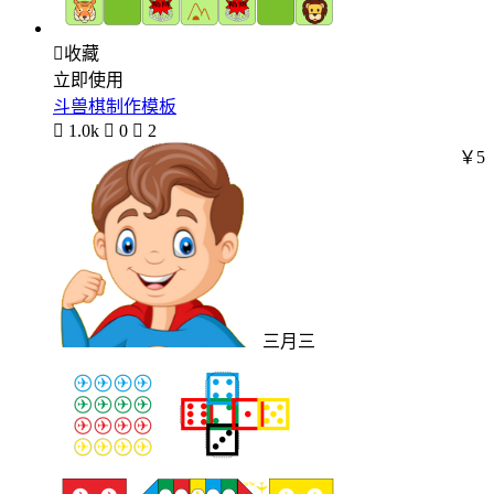

收藏
立即使用
斗兽棋制作模板

1.0k

0

2
￥5
三月三