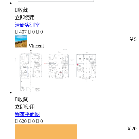

收藏
立即使用
清研实训室

407

0

0
￥5
Vincent

收藏
立即使用
程家平面图

620

0

0
￥20