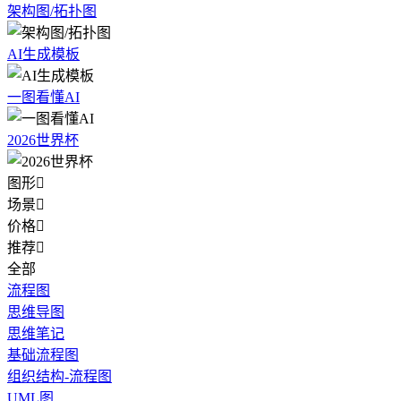
架构图/拓扑图
AI生成模板
一图看懂AI
2026世界杯
图形

场景

价格

推荐

全部
流程图
思维导图
思维笔记
基础流程图
组织结构-流程图
UML图