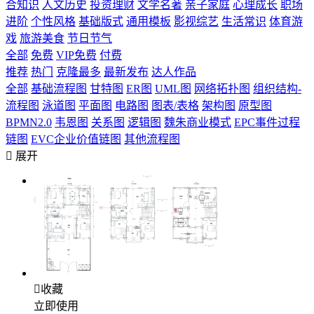
合知识
人文历史
投资理财
文学名著
亲子家庭
心理成长
职场
进阶
个性风格
基础版式
通用模板
影视综艺
生活常识
体育游
戏
旅游美食
节日节气
全部
免费
VIP免费
付费
推荐
热门
克隆最多
最新发布
达人作品
全部
基础流程图
甘特图
ER图
UML图
网络拓扑图
组织结构-
流程图
泳道图
平面图
电路图
图表/表格
架构图
原型图
BPMN2.0
韦恩图
关系图
逻辑图
魏朱商业模式
EPC事件过程
链图
EVC企业价值链图
其他流程图

展开

收藏
立即使用