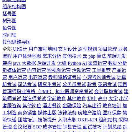
组织结构图
括号图
树形图
鱼骨图
时间轴
其他思维导图
全部
UI设计
用户旅程地图
交互设计
原型规划
项目管理
业务
流程
用户体验地图
需求分析
其他技术
云
php
算法
前端开发
架构
java
大数据
后端开发
运维
Python
AI
渠道运营
数据分析
新媒体运营
内容运营
短视频运营
活动运营
工具推荐
产品运
营
用户运营
电商运营
教师资格证考试
心理咨询师考试
计算
机考试
司法考试
研究生考试
公务员考试
软考
英语考试
项目
管理师职业资格（PMP）
执业医师资格考试
会计职称考试
建
筑师考试
建造师考试
学前教育
其他教育
初中
高中
大学
小学
客服咨询
其他岗位
酒店餐饮
金融保险
汽车出行
教育培训
加
工制造
商务销售
媒体出版
法律法务
房地产建筑
医疗保健
物
流快递
团建培训
技能提升
入职离职
OKR-KPI
组织结构
采购
管理
会议纪要
SOP
成本管控
销售管理
面试技巧
计划总结
综