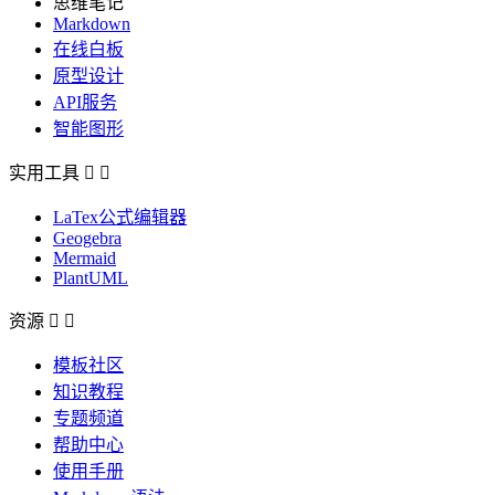
思维笔记
Markdown
在线白板
原型设计
API服务
智能图形
实用工具


LaTex公式编辑器
Geogebra
Mermaid
PlantUML
资源


模板社区
知识教程
专题频道
帮助中心
使用手册