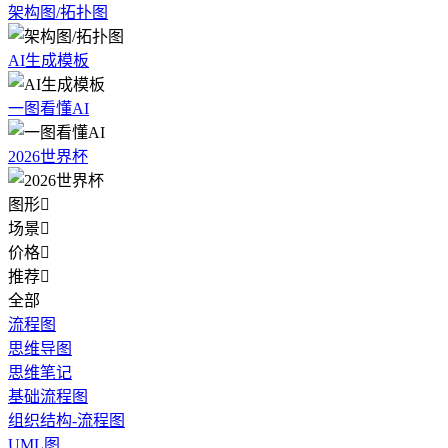
架构图/拓扑图
AI生成模板
一图看懂AI
2026世界杯
图形

场景

价格

推荐

全部
流程图
思维导图
思维笔记
基础流程图
组织结构-流程图
UML图