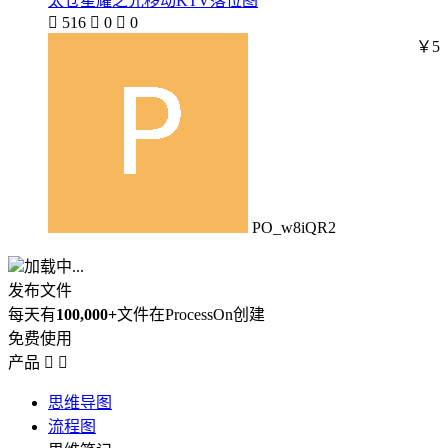
太仓星耀之光移动KTV落位图

516

0

0
￥5
PO_w8iQR2
加载中...
发布文件
每天有
100,000+
文件在ProcessOn创建
免费使用
产品


思维导图
流程图