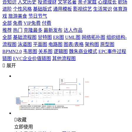
合知识
人文历史
投资理财
文学名著
亲子家庭
心理成长
职场
进阶
个性风格
基础版式
通用模板
影视综艺
生活常识
体育游
戏
旅游美食
节日节气
全部
免费
VIP免费
付费
推荐
热门
克隆最多
最新发布
达人作品
全部
基础流程图
甘特图
ER图
UML图
网络拓扑图
组织结构-
流程图
泳道图
平面图
电路图
图表/表格
架构图
原型图
BPMN2.0
韦恩图
关系图
逻辑图
魏朱商业模式
EPC事件过程
链图
EVC企业价值链图
其他流程图

展开

收藏
立即使用