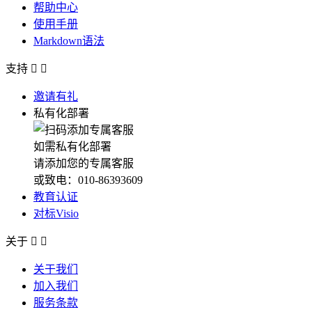
帮助中心
使用手册
Markdown语法
支持


邀请有礼
私有化部署
如需私有化部署
请添加您的专属客服
或致电：010-86393609
教育认证
对标Visio
关于


关于我们
加入我们
服务条款