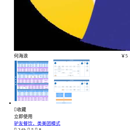
何海浪
￥5

收藏
立即使用
驴友餐饮，类美团模式

2.6k

5

8