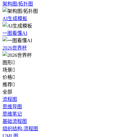
架构图/拓扑图
AI生成模板
一图看懂AI
2026世界杯
图形

场景

价格

推荐

全部
流程图
思维导图
思维笔记
基础流程图
组织结构-流程图
UML图