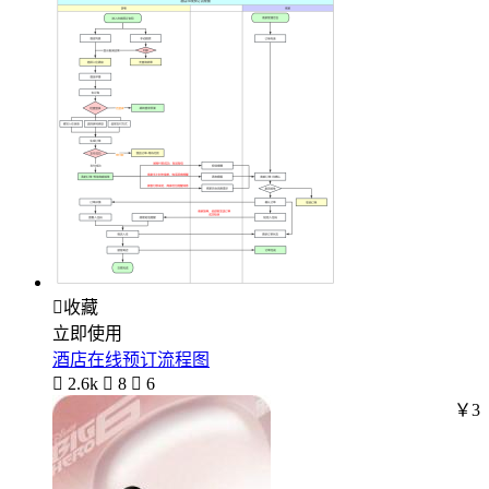

收藏
立即使用
酒店在线预订流程图

2.6k

8

6
￥3