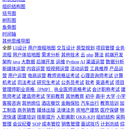
组织结构图
括号图
树形图
鱼骨图
时间轴
其他思维导图
全部
UI设计
用户旅程地图
交互设计
原型规划
项目管理
业务
流程
用户体验地图
需求分析
其他技术
云
php
算法
前端开发
架构
java
大数据
后端开发
运维
Python
AI
渠道运营
数据分析
新媒体运营
内容运营
短视频运营
活动运营
工具推荐
产品运
营
用户运营
电商运营
教师资格证考试
心理咨询师考试
计算
机考试
司法考试
研究生考试
公务员考试
软考
英语考试
项目
管理师职业资格（PMP）
执业医师资格考试
会计职称考试
建
筑师考试
建造师考试
学前教育
其他教育
初中
高中
大学
小学
客服咨询
其他岗位
酒店餐饮
金融保险
汽车出行
教育培训
加
工制造
商务销售
媒体出版
法律法务
房地产建筑
医疗保健
物
流快递
团建培训
技能提升
入职离职
OKR-KPI
组织结构
采购
管理
会议纪要
SOP
成本管控
销售管理
面试技巧
计划总结
综