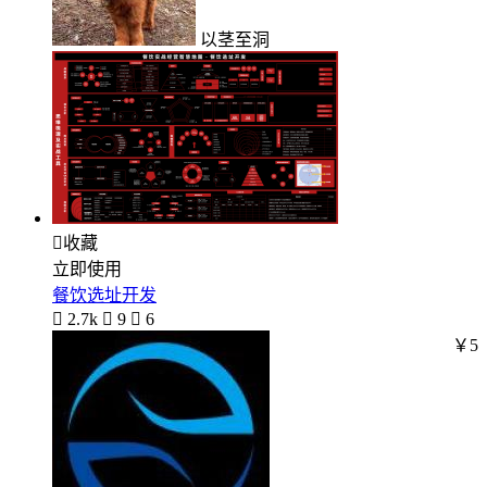
以茎至洞

收藏
立即使用
餐饮选址开发

2.7k

9

6
￥5