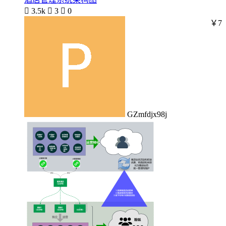

3.5k

3

0
￥7
GZmfdjx98j