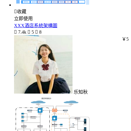

收藏
立即使用
XXX酒店系統架構圖

7.4k

5

8
￥5
乐知秋