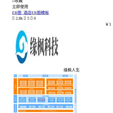

收藏
立即使用
ER图_酒店ER图模板

2.8k

5

0
￥3
缘枫人生