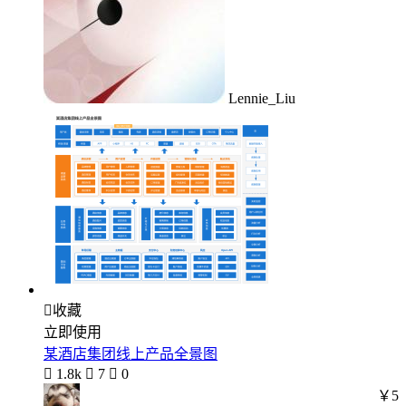
Lennie_Liu

收藏
立即使用
某酒店集团线上产品全景图

1.8k

7

0
￥5