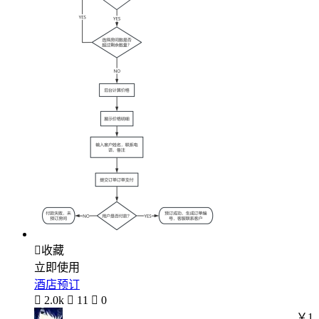

收藏
立即使用
酒店预订

2.0k

11

0
￥1