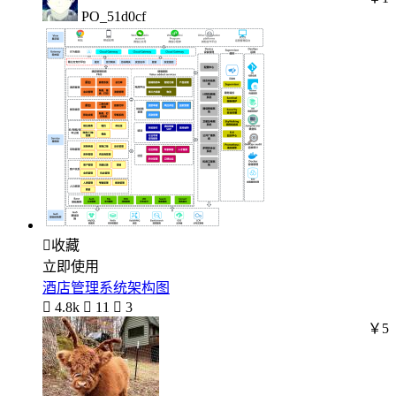
PO_51d0cf

收藏
立即使用
酒店管理系统架构图

4.8k

11

3
￥5