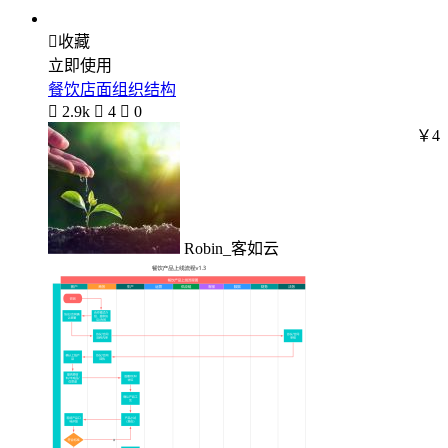

收藏
立即使用
餐饮店面组织结构

2.9k

4

0
￥4
Robin_客如云