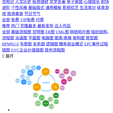
合知识
人文历史
投资理财
文学名著
亲子家庭
心理成长
职场
进阶
个性风格
基础版式
通用模板
影视综艺
生活常识
体育游
戏
旅游美食
节日节气
全部
免费
VIP免费
付费
推荐
热门
克隆最多
最新发布
达人作品
全部
基础流程图
甘特图
ER图
UML图
网络拓扑图
组织结构-
流程图
泳道图
平面图
电路图
图表/表格
架构图
原型图
BPMN2.0
韦恩图
关系图
逻辑图
魏朱商业模式
EPC事件过程
链图
EVC企业价值链图
其他流程图

展开