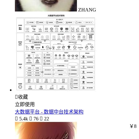
ZHANG

收藏
立即使用
大数据平台 - 数据中台技术架构

5.4k

76

22
￥8