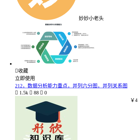
妙妙小老头

收藏
立即使用
212，数据分析能力重点，并列六分图，并列关系图

1.5k

88

0
￥4