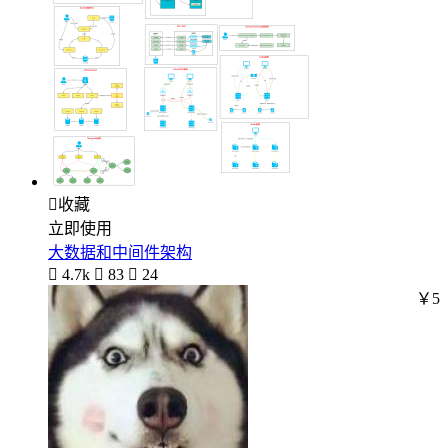

收藏
立即使用
大数据和中间件架构

4.7k

83

24
￥5