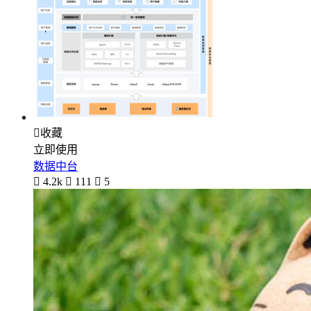

收藏
立即使用
数据中台

4.2k

111

5