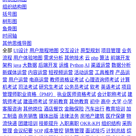
组织结构图
括号图
树形图
鱼骨图
时间轴
其他思维导图
全部
UI设计
用户旅程地图
交互设计
原型规划
项目管理
业务
流程
用户体验地图
需求分析
其他技术
云
php
算法
前端开发
架构
java
大数据
后端开发
运维
Python
AI
渠道运营
数据分析
新媒体运营
内容运营
短视频运营
活动运营
工具推荐
产品运
营
用户运营
电商运营
教师资格证考试
心理咨询师考试
计算
机考试
司法考试
研究生考试
公务员考试
软考
英语考试
项目
管理师职业资格（PMP）
执业医师资格考试
会计职称考试
建
筑师考试
建造师考试
学前教育
其他教育
初中
高中
大学
小学
客服咨询
其他岗位
酒店餐饮
金融保险
汽车出行
教育培训
加
工制造
商务销售
媒体出版
法律法务
房地产建筑
医疗保健
物
流快递
团建培训
技能提升
入职离职
OKR-KPI
组织结构
采购
管理
会议纪要
SOP
成本管控
销售管理
面试技巧
计划总结
综