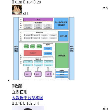

6.3k

164

28
￥5
ZH

收藏
立即使用
大数据平台架构图

3.7k

132

4
￥3