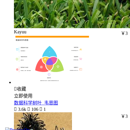
Kayuu
￥3

收藏
立即使用
数据科学树叶_韦恩图

3.6k

106

1
￥3