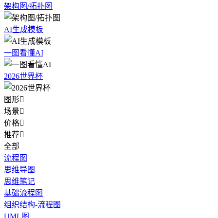
架构图/拓扑图
AI生成模板
一图看懂AI
2026世界杯
图形

场景

价格

推荐

全部
流程图
思维导图
思维笔记
基础流程图
组织结构-流程图
UML图