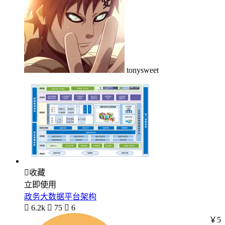
tonysweet

收藏
立即使用
政务大数据平台架构

6.2k

75

6
￥5