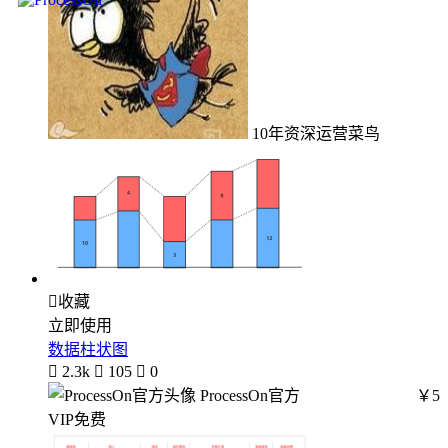
10年资深运营菜鸟

收藏
立即使用
数据柱状图

2.3k

105

0
ProcessOn官方
￥5
VIP免费