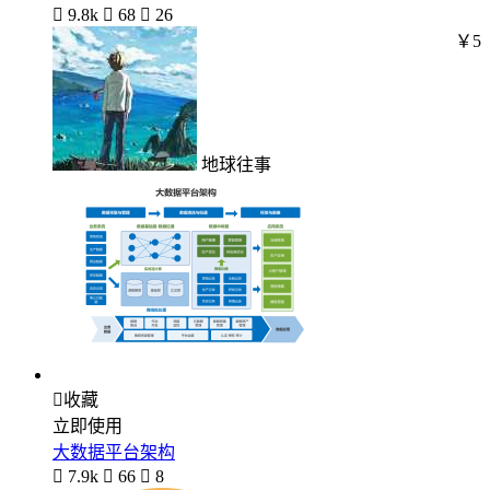

9.8k

68

26
￥5
地球往事

收藏
立即使用
大数据平台架构

7.9k

66

8