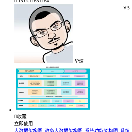

15.0k

65

64
￥5
华煊

收藏
立即使用
大数据架构图_政务大数据架构图_系统功能架构图_系统