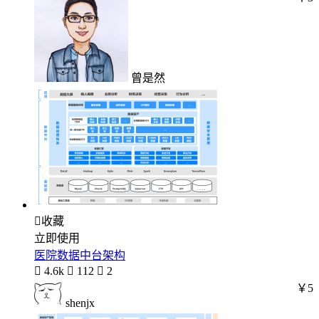
曾是然

收藏
立即使用
医院数据中台架构

4.6k

112

2
￥5
shenjx