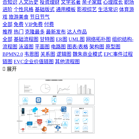
合知识
人文历史
投资理财
文学名著
亲子家庭
心理成长
职场
进阶
个性风格
基础版式
通用模板
影视综艺
生活常识
体育游
戏
旅游美食
节日节气
全部
免费
VIP免费
付费
推荐
热门
克隆最多
最新发布
达人作品
全部
基础流程图
甘特图
ER图
UML图
网络拓扑图
组织结构-
流程图
泳道图
平面图
电路图
图表/表格
架构图
原型图
BPMN2.0
韦恩图
关系图
逻辑图
魏朱商业模式
EPC事件过程
链图
EVC企业价值链图
其他流程图

展开