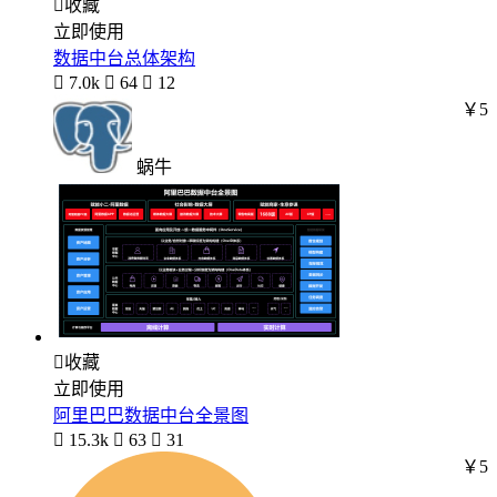

收藏
立即使用
数据中台总体架构

7.0k

64

12
￥5
蜗牛

收藏
立即使用
阿里巴巴数据中台全景图

15.3k

63

31
￥5