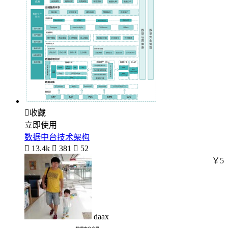

收藏
立即使用
数据中台技术架构

13.4k

381

52
￥5
daax