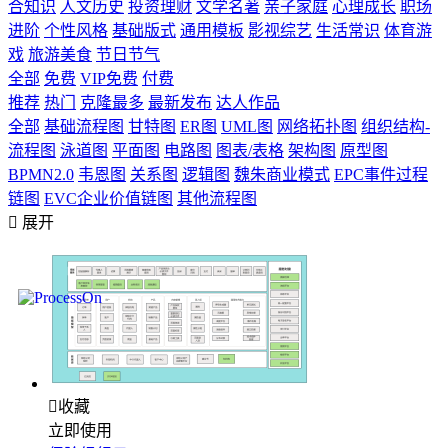
合知识
人文历史
投资理财
文学名著
亲子家庭
心理成长
职场
进阶
个性风格
基础版式
通用模板
影视综艺
生活常识
体育游
戏
旅游美食
节日节气
全部
免费
VIP免费
付费
推荐
热门
克隆最多
最新发布
达人作品
全部
基础流程图
甘特图
ER图
UML图
网络拓扑图
组织结构-
流程图
泳道图
平面图
电路图
图表/表格
架构图
原型图
BPMN2.0
韦恩图
关系图
逻辑图
魏朱商业模式
EPC事件过程
链图
EVC企业价值链图
其他流程图

展开

收藏
立即使用