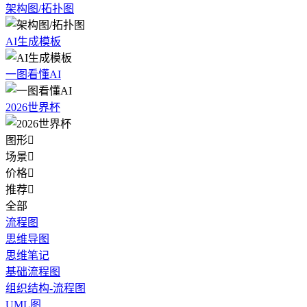
架构图/拓扑图
AI生成模板
一图看懂AI
2026世界杯
图形

场景

价格

推荐

全部
流程图
思维导图
思维笔记
基础流程图
组织结构-流程图
UML图