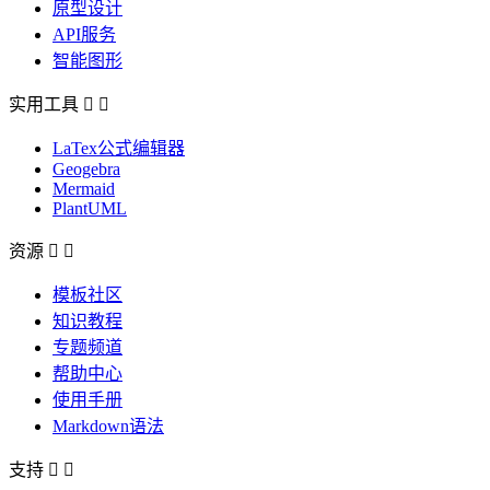
原型设计
API服务
智能图形
实用工具


LaTex公式编辑器
Geogebra
Mermaid
PlantUML
资源


模板社区
知识教程
专题频道
帮助中心
使用手册
Markdown语法
支持

