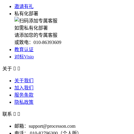
邀请有礼
私有化部署
如需私有化部署
请添加您的专属客服
或致电：010-86393609
教育认证
对标Visio
关于


关于我们
加入我们
服务条款
隐私政策
联系


邮箱：support@processon.com
电话：
010-82796300（个人版）