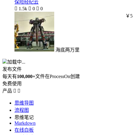
保险经纪云

1.5k

0

0
￥5
海底两万里
加载中...
发布文件
每天有
100,000+
文件在ProcessOn创建
免费使用
产品


思维导图
流程图
思维笔记
Markdown
在线白板