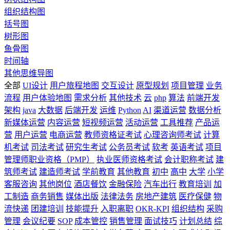
组织结构图
括号图
树形图
鱼骨图
时间轴
其他思维导图
全部
UI设计
用户旅程地图
交互设计
原型规划
项目管理
业务
流程
用户体验地图
需求分析
其他技术
云
php
算法
前端开发
架构
java
大数据
后端开发
运维
Python
AI
渠道运营
数据分析
新媒体运营
内容运营
短视频运营
活动运营
工具推荐
产品运
营
用户运营
电商运营
教师资格证考试
心理咨询师考试
计算
机考试
司法考试
研究生考试
公务员考试
软考
英语考试
项目
管理师职业资格（PMP）
执业医师资格考试
会计职称考试
建
筑师考试
建造师考试
学前教育
其他教育
初中
高中
大学
小学
客服咨询
其他岗位
酒店餐饮
金融保险
汽车出行
教育培训
加
工制造
商务销售
媒体出版
法律法务
房地产建筑
医疗保健
物
流快递
团建培训
技能提升
入职离职
OKR-KPI
组织结构
采购
管理
会议纪要
SOP
成本管控
销售管理
面试技巧
计划总结
综