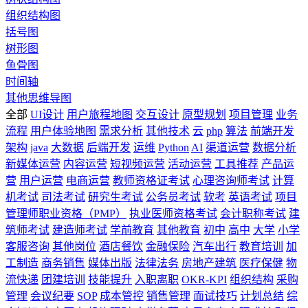
组织结构图
括号图
树形图
鱼骨图
时间轴
其他思维导图
全部
UI设计
用户旅程地图
交互设计
原型规划
项目管理
业务
流程
用户体验地图
需求分析
其他技术
云
php
算法
前端开发
架构
java
大数据
后端开发
运维
Python
AI
渠道运营
数据分析
新媒体运营
内容运营
短视频运营
活动运营
工具推荐
产品运
营
用户运营
电商运营
教师资格证考试
心理咨询师考试
计算
机考试
司法考试
研究生考试
公务员考试
软考
英语考试
项目
管理师职业资格（PMP）
执业医师资格考试
会计职称考试
建
筑师考试
建造师考试
学前教育
其他教育
初中
高中
大学
小学
客服咨询
其他岗位
酒店餐饮
金融保险
汽车出行
教育培训
加
工制造
商务销售
媒体出版
法律法务
房地产建筑
医疗保健
物
流快递
团建培训
技能提升
入职离职
OKR-KPI
组织结构
采购
管理
会议纪要
SOP
成本管控
销售管理
面试技巧
计划总结
综