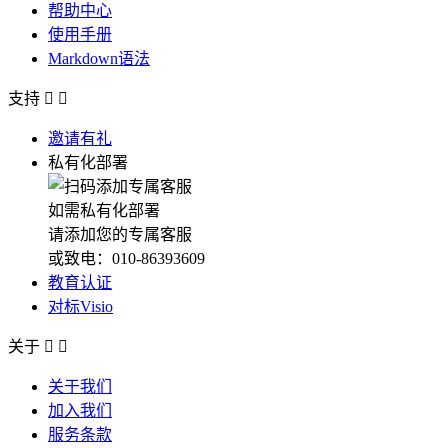
帮助中心
使用手册
Markdown语法
支持


邀请有礼
私有化部署
如需私有化部署
请添加您的专属客服
或致电：010-86393609
教育认证
对标Visio
关于


关于我们
加入我们
服务条款