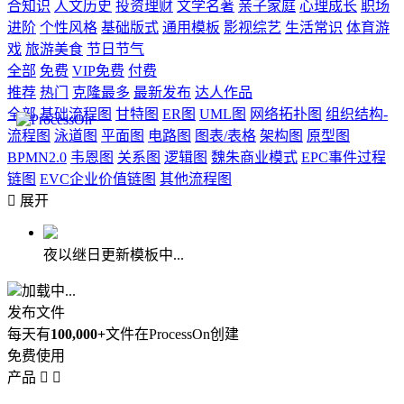
合知识
人文历史
投资理财
文学名著
亲子家庭
心理成长
职场
进阶
个性风格
基础版式
通用模板
影视综艺
生活常识
体育游
戏
旅游美食
节日节气
全部
免费
VIP免费
付费
推荐
热门
克隆最多
最新发布
达人作品
全部
基础流程图
甘特图
ER图
UML图
网络拓扑图
组织结构-
流程图
泳道图
平面图
电路图
图表/表格
架构图
原型图
BPMN2.0
韦恩图
关系图
逻辑图
魏朱商业模式
EPC事件过程
链图
EVC企业价值链图
其他流程图

展开
夜以继日更新模板中...
加载中...
发布文件
每天有
100,000+
文件在ProcessOn创建
免费使用
产品

