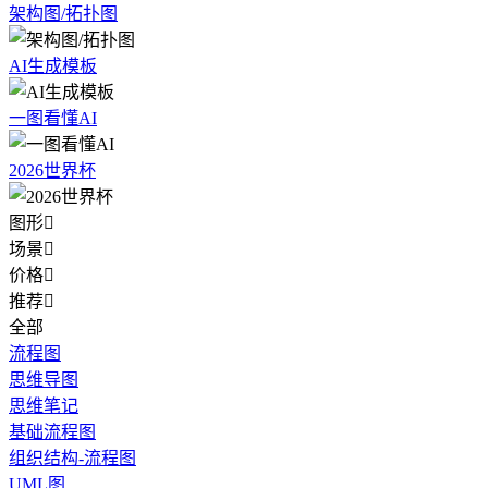
架构图/拓扑图
AI生成模板
一图看懂AI
2026世界杯
图形

场景

价格

推荐

全部
流程图
思维导图
思维笔记
基础流程图
组织结构-流程图
UML图