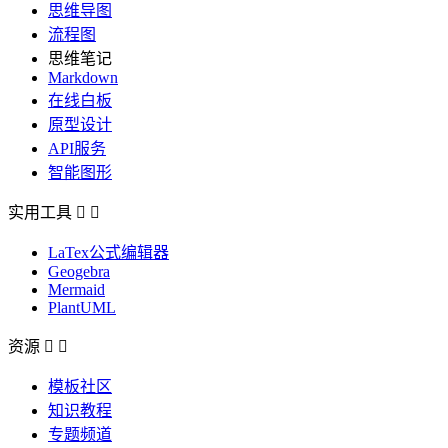
思维导图
流程图
思维笔记
Markdown
在线白板
原型设计
API服务
智能图形
实用工具


LaTex公式编辑器
Geogebra
Mermaid
PlantUML
资源


模板社区
知识教程
专题频道