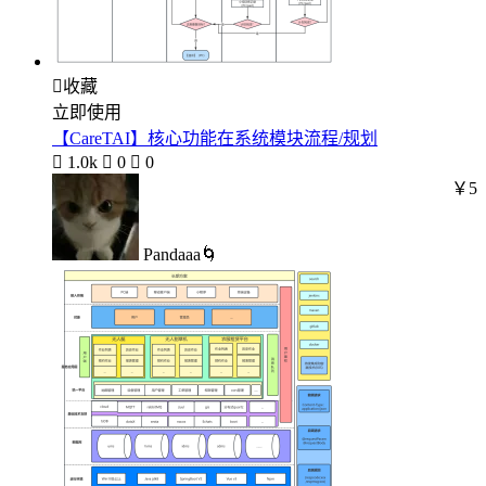

收藏
立即使用
【CareTAI】核心功能在系统模块流程/规划

1.0k

0

0
￥5
Pandaaa🌀