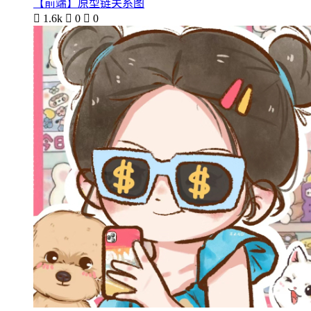
【前端】原型链关系图

1.6k

0

0