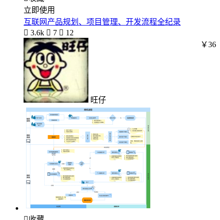
立即使用
互联网产品规划、项目管理、开发流程全纪录

3.6k

7

12
￥36
旺仔

收藏