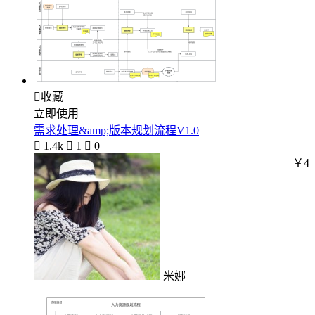

收藏
立即使用
需求处理&amp;版本规划流程V1.0

1.4k

1

0
￥4
米娜