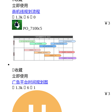
立即使用
商机线规划流程

1.3k

6

0
￥3
PO_7100c5

收藏
立即使用
广告平台时间规划图

1.3k

6

1
￥3