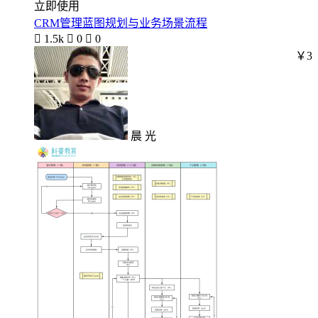
立即使用
CRM管理蓝图规划与业务场景流程

1.5k

0

0
￥3
晨 光