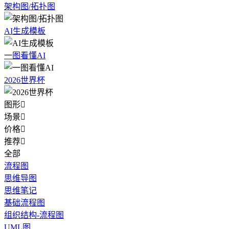
架构图/拓扑图
AI生成模板
一图看懂AI
2026世界杯
图形

场景

价格

推荐

全部
流程图
思维导图
思维笔记
基础流程图
组织结构-流程图
UML图