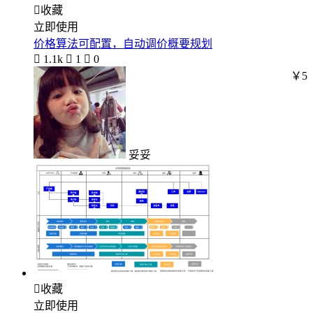

收藏
立即使用
价格算法可配置，自动调价概要规划

1.1k

1

0
￥5
妥妥

收藏
立即使用