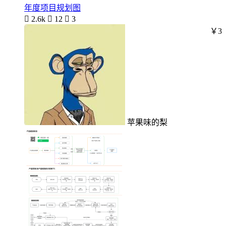
年度项目规划图

2.6k

12

3
￥3
苹果味的梨