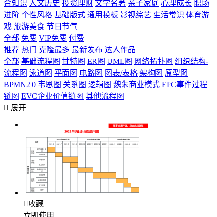
合知识
人文历史
投资理财
文学名著
亲子家庭
心理成长
职场
进阶
个性风格
基础版式
通用模板
影视综艺
生活常识
体育游
戏
旅游美食
节日节气
全部
免费
VIP免费
付费
推荐
热门
克隆最多
最新发布
达人作品
全部
基础流程图
甘特图
ER图
UML图
网络拓扑图
组织结构-
流程图
泳道图
平面图
电路图
图表/表格
架构图
原型图
BPMN2.0
韦恩图
关系图
逻辑图
魏朱商业模式
EPC事件过程
链图
EVC企业价值链图
其他流程图

展开

收藏
立即使用