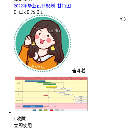
2022年毕业设计规划_甘特图

4.3k

79

1
￥3
奋斗着

收藏
立即使用