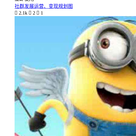
社群发展运营、变现规划图

2.1k

2

1