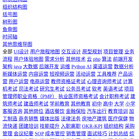
组织结构图
括号图
树形图
鱼骨图
时间轴
其他思维导图
全部
UI设计
用户旅程地图
交互设计
原型规划
项目管理
业务
流程
用户体验地图
需求分析
其他技术
云
php
算法
前端开发
架构
java
大数据
后端开发
运维
Python
AI
渠道运营
数据分析
新媒体运营
内容运营
短视频运营
活动运营
工具推荐
产品运
营
用户运营
电商运营
教师资格证考试
心理咨询师考试
计算
机考试
司法考试
研究生考试
公务员考试
软考
英语考试
项目
管理师职业资格（PMP）
执业医师资格考试
会计职称考试
建
筑师考试
建造师考试
学前教育
其他教育
初中
高中
大学
小学
客服咨询
其他岗位
酒店餐饮
金融保险
汽车出行
教育培训
加
工制造
商务销售
媒体出版
法律法务
房地产建筑
医疗保健
物
流快递
团建培训
技能提升
入职离职
OKR-KPI
组织结构
采购
管理
会议纪要
SOP
成本管控
销售管理
面试技巧
计划总结
综