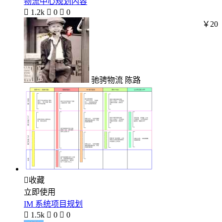
物流中心规划内容

1.2k

0

0
￥20
驰骋物流 陈路

收藏
立即使用
IM 系统项目规划

1.5k

0

0