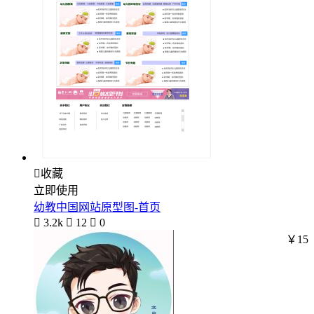

收藏
立即使用
幼教中国网站原型图-首页

3.2k

12

0
￥15