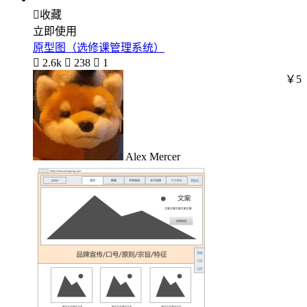

收藏
立即使用
原型图（选修课管理系统）

2.6k

238

1
￥5
Alex Mercer