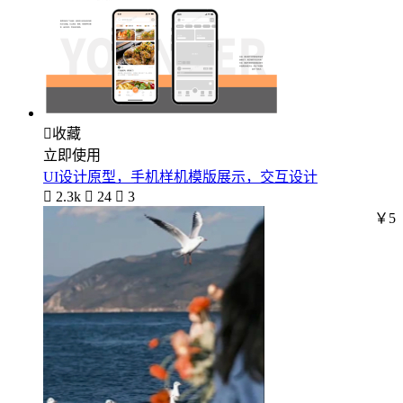

收藏
立即使用
UI设计原型，手机样机模版展示，交互设计

2.3k

24

3
￥5