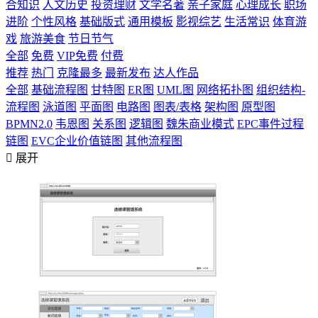
合知识
人文历史
投资理财
文学名著
亲子家庭
心理成长
职场
进阶
个性风格
基础版式
通用模板
影视综艺
生活常识
体育游
戏
旅游美食
节日节气
全部
免费
VIP免费
付费
推荐
热门
克隆最多
最新发布
达人作品
全部
基础流程图
甘特图
ER图
UML图
网络拓扑图
组织结构-
流程图
泳道图
平面图
电路图
图表/表格
架构图
原型图
BPMN2.0
韦恩图
关系图
逻辑图
魏朱商业模式
EPC事件过程
链图
EVC企业价值链图
其他流程图

展开