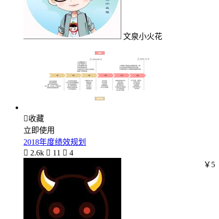
文泉小火花

收藏
立即使用
2018年度绩效规划

2.6k

11

4
￥5