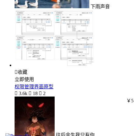
下雨声音

收藏
立即使用
权限管理界面原型

3.6k

18

2
￥5
往后余生我只有你