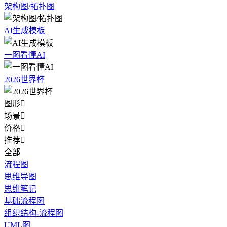
架构图/拓扑图
AI生成模板
一图看懂AI
2026世界杯
图形

场景

价格

推荐

全部
流程图
思维导图
思维笔记
基础流程图
组织结构-流程图
UML图