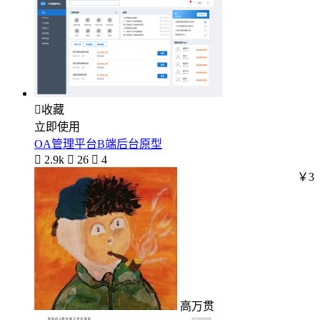

收藏
立即使用
OA管理平台B端后台原型

2.9k

26

4
￥3
高万贯