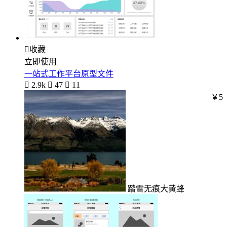

收藏
立即使用
一站式工作平台原型文件

2.9k

47

11
￥5
踏雪无痕大黄蜂