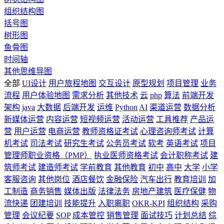
组织结构图
括号图
树形图
鱼骨图
时间轴
其他思维导图
全部
UI设计
用户旅程地图
交互设计
原型规划
项目管理
业务
流程
用户体验地图
需求分析
其他技术
云
php
算法
前端开发
架构
java
大数据
后端开发
运维
Python
AI
渠道运营
数据分析
新媒体运营
内容运营
短视频运营
活动运营
工具推荐
产品运
营
用户运营
电商运营
教师资格证考试
心理咨询师考试
计算
机考试
司法考试
研究生考试
公务员考试
软考
英语考试
项目
管理师职业资格（PMP）
执业医师资格考试
会计职称考试
建
筑师考试
建造师考试
学前教育
其他教育
初中
高中
大学
小学
客服咨询
其他岗位
酒店餐饮
金融保险
汽车出行
教育培训
加
工制造
商务销售
媒体出版
法律法务
房地产建筑
医疗保健
物
流快递
团建培训
技能提升
入职离职
OKR-KPI
组织结构
采购
管理
会议纪要
SOP
成本管控
销售管理
面试技巧
计划总结
综