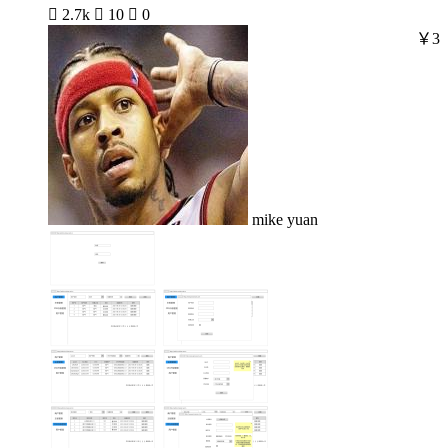

2.7k

10

0
￥3
mike yuan