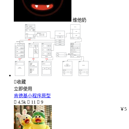
维他奶

收藏
立即使用
肯德基小程序原型

4.5k

11

9
￥5