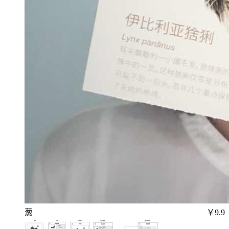
葱
￥9.9