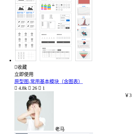

收藏
立即使用
原型图-常用基本模块（含图表）

4.8k

26

1
￥3
老马