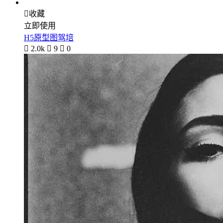

收藏
立即使用
H5原型图驾培

2.0k

9

0