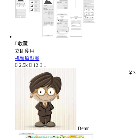

收藏
立即使用
机蜜原型图

2.5k

12

1
￥3
Demr