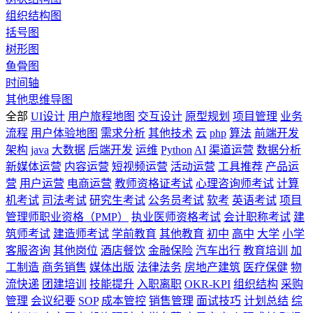
组织结构图
括号图
树形图
鱼骨图
时间轴
其他思维导图
全部
UI设计
用户旅程地图
交互设计
原型规划
项目管理
业务
流程
用户体验地图
需求分析
其他技术
云
php
算法
前端开发
架构
java
大数据
后端开发
运维
Python
AI
渠道运营
数据分析
新媒体运营
内容运营
短视频运营
活动运营
工具推荐
产品运
营
用户运营
电商运营
教师资格证考试
心理咨询师考试
计算
机考试
司法考试
研究生考试
公务员考试
软考
英语考试
项目
管理师职业资格（PMP）
执业医师资格考试
会计职称考试
建
筑师考试
建造师考试
学前教育
其他教育
初中
高中
大学
小学
客服咨询
其他岗位
酒店餐饮
金融保险
汽车出行
教育培训
加
工制造
商务销售
媒体出版
法律法务
房地产建筑
医疗保健
物
流快递
团建培训
技能提升
入职离职
OKR-KPI
组织结构
采购
管理
会议纪要
SOP
成本管控
销售管理
面试技巧
计划总结
综