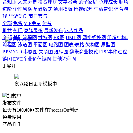
合知识
人文历史
投资理财
文学名著
亲子家庭
心理成长
职场
进阶
个性风格
基础版式
通用模板
影视综艺
生活常识
体育游
戏
旅游美食
节日节气
全部
免费
VIP免费
付费
推荐
热门
克隆最多
最新发布
达人作品
全部
基础流程图
甘特图
ER图
UML图
网络拓扑图
组织结构-
流程图
泳道图
平面图
电路图
图表/表格
架构图
原型图
BPMN2.0
韦恩图
关系图
逻辑图
魏朱商业模式
EPC事件过程
链图
EVC企业价值链图
其他流程图

展开
夜以继日更新模板中...
加载中...
发布文件
每天有
100,000+
文件在ProcessOn创建
免费使用
产品

