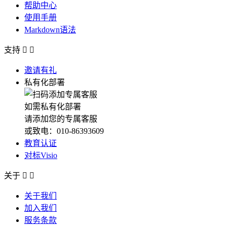
帮助中心
使用手册
Markdown语法
支持


邀请有礼
私有化部署
如需私有化部署
请添加您的专属客服
或致电：010-86393609
教育认证
对标Visio
关于


关于我们
加入我们
服务条款