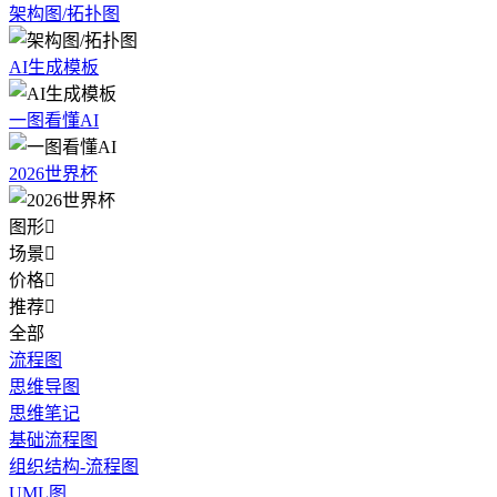
架构图/拓扑图
AI生成模板
一图看懂AI
2026世界杯
图形

场景

价格

推荐

全部
流程图
思维导图
思维笔记
基础流程图
组织结构-流程图
UML图