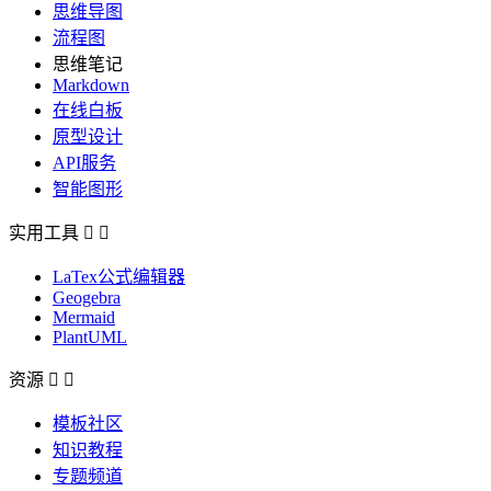
思维导图
流程图
思维笔记
Markdown
在线白板
原型设计
API服务
智能图形
实用工具


LaTex公式编辑器
Geogebra
Mermaid
PlantUML
资源


模板社区
知识教程
专题频道