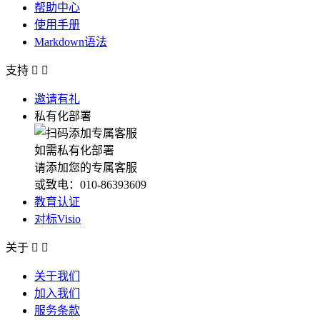
帮助中心
使用手册
Markdown语法
支持


邀请有礼
私有化部署
如需私有化部署
请添加您的专属客服
或致电：010-86393609
教育认证
对标Visio
关于


关于我们
加入我们
服务条款