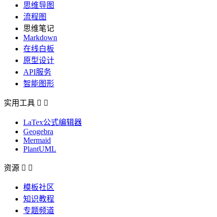
思维导图
流程图
思维笔记
Markdown
在线白板
原型设计
API服务
智能图形
实用工具


LaTex公式编辑器
Geogebra
Mermaid
PlantUML
资源


模板社区
知识教程
专题频道