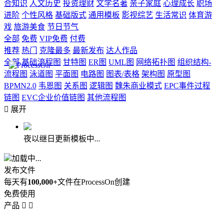
合知识
人文历史
投资理财
文学名著
亲子家庭
心理成长
职场
进阶
个性风格
基础版式
通用模板
影视综艺
生活常识
体育游
戏
旅游美食
节日节气
全部
免费
VIP免费
付费
推荐
热门
克隆最多
最新发布
达人作品
全部
基础流程图
甘特图
ER图
UML图
网络拓扑图
组织结构-
流程图
泳道图
平面图
电路图
图表/表格
架构图
原型图
BPMN2.0
韦恩图
关系图
逻辑图
魏朱商业模式
EPC事件过程
链图
EVC企业价值链图
其他流程图

展开
夜以继日更新模板中...
加载中...
发布文件
每天有
100,000+
文件在ProcessOn创建
免费使用
产品

