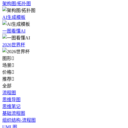
架构图/拓扑图
AI生成模板
一图看懂AI
2026世界杯
图形

场景

价格

推荐

全部
流程图
思维导图
思维笔记
基础流程图
组织结构-流程图
UML图