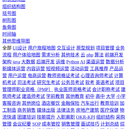
组织结构图
括号图
树形图
鱼骨图
时间轴
其他思维导图
全部
UI设计
用户旅程地图
交互设计
原型规划
项目管理
业务
流程
用户体验地图
需求分析
其他技术
云
php
算法
前端开发
架构
java
大数据
后端开发
运维
Python
AI
渠道运营
数据分析
新媒体运营
内容运营
短视频运营
活动运营
工具推荐
产品运
营
用户运营
电商运营
教师资格证考试
心理咨询师考试
计算
机考试
司法考试
研究生考试
公务员考试
软考
英语考试
项目
管理师职业资格（PMP）
执业医师资格考试
会计职称考试
建
筑师考试
建造师考试
学前教育
其他教育
初中
高中
大学
小学
客服咨询
其他岗位
酒店餐饮
金融保险
汽车出行
教育培训
加
工制造
商务销售
媒体出版
法律法务
房地产建筑
医疗保健
物
流快递
团建培训
技能提升
入职离职
OKR-KPI
组织结构
采购
管理
会议纪要
SOP
成本管控
销售管理
面试技巧
计划总结
综