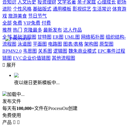
合知识
人文历史
投资理财
文学名著
亲子家庭
心理成长
职场
进阶
个性风格
基础版式
通用模板
影视综艺
生活常识
体育游
戏
旅游美食
节日节气
全部
免费
VIP免费
付费
推荐
热门
克隆最多
最新发布
达人作品
全部
基础流程图
甘特图
ER图
UML图
网络拓扑图
组织结构-
流程图
泳道图
平面图
电路图
图表/表格
架构图
原型图
BPMN2.0
韦恩图
关系图
逻辑图
魏朱商业模式
EPC事件过程
链图
EVC企业价值链图
其他流程图

展开
夜以继日更新模板中...
加载中...
发布文件
每天有
100,000+
文件在ProcessOn创建
免费使用
产品

