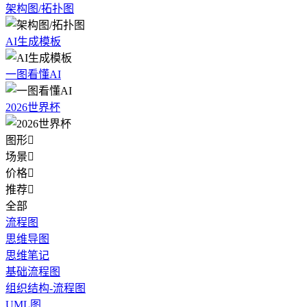
架构图/拓扑图
AI生成模板
一图看懂AI
2026世界杯
图形

场景

价格

推荐

全部
流程图
思维导图
思维笔记
基础流程图
组织结构-流程图
UML图