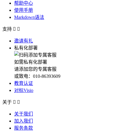
帮助中心
使用手册
Markdown语法
支持


邀请有礼
私有化部署
如需私有化部署
请添加您的专属客服
或致电：010-86393609
教育认证
对标Visio
关于


关于我们
加入我们
服务条款