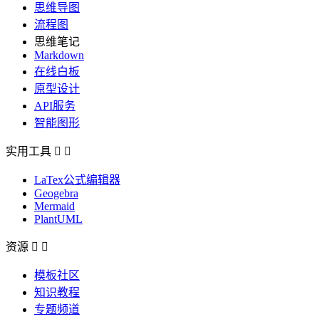
思维导图
流程图
思维笔记
Markdown
在线白板
原型设计
API服务
智能图形
实用工具


LaTex公式编辑器
Geogebra
Mermaid
PlantUML
资源


模板社区
知识教程
专题频道