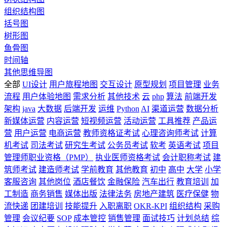
组织结构图
括号图
树形图
鱼骨图
时间轴
其他思维导图
全部
UI设计
用户旅程地图
交互设计
原型规划
项目管理
业务
流程
用户体验地图
需求分析
其他技术
云
php
算法
前端开发
架构
java
大数据
后端开发
运维
Python
AI
渠道运营
数据分析
新媒体运营
内容运营
短视频运营
活动运营
工具推荐
产品运
营
用户运营
电商运营
教师资格证考试
心理咨询师考试
计算
机考试
司法考试
研究生考试
公务员考试
软考
英语考试
项目
管理师职业资格（PMP）
执业医师资格考试
会计职称考试
建
筑师考试
建造师考试
学前教育
其他教育
初中
高中
大学
小学
客服咨询
其他岗位
酒店餐饮
金融保险
汽车出行
教育培训
加
工制造
商务销售
媒体出版
法律法务
房地产建筑
医疗保健
物
流快递
团建培训
技能提升
入职离职
OKR-KPI
组织结构
采购
管理
会议纪要
SOP
成本管控
销售管理
面试技巧
计划总结
综