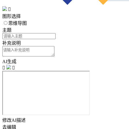

图形选择
思维导图
主题
补充说明
AI生成


修改AI描述
去编辑