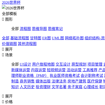
2026世界杯
全部模板

图形
全部
流程图
思维导图
思维笔记
全部
基础流程图
甘特图
ER图
UML图
网络拓扑图
组织结构-
价值链图
其他流程图

展开

场景
全部
UI设计
用户旅程地图
交互设计
原型规划
项目管理
新媒体运营
内容运营
短视频运营
活动运营
工具推荐
产
理师职业资格（PMP）
执业医师资格考试
会计职称考试
制造
商务销售
媒体出版
法律法务
房地产建筑
医疗保健
知识
人文历史
投资理财
文学名著
亲子家庭
心理成长
职

展开

价格