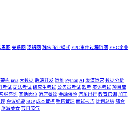
韦恩图
关系图
逻辑图
魏朱商业模式
EPC事件过程链图
EVC企业
架构
java
大数据
后端开发
运维
Python
AI
渠道运营
数据分析
机考试
司法考试
研究生考试
公务员考试
软考
英语考试
项目管
客服咨询
其他岗位
酒店餐饮
金融保险
汽车出行
教育培训
加工
管理
会议纪要
SOP
成本管控
销售管理
面试技巧
计划总结
综合
旅游美食
节日节气