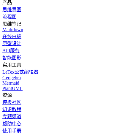
产品
思维导图
流程图
思维笔记
Markdown
在线白板
原型设计
API服务
智能图形
实用工具
LaTex公式编辑器
Geogebra
Mermaid
PlantUML
资源
模板社区
知识教程
专题频道
帮助中心
使用手册