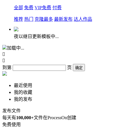
全部
免费
VIP免费
付费
推荐
热门
克隆最多
最新发布
达人作品
夜以继日更新模板中...
加载中...


到第
页
确定
最近使用
我的收藏
我的发布
发布文件
每天有
100,000+
文件在ProcessOn创建
免费使用