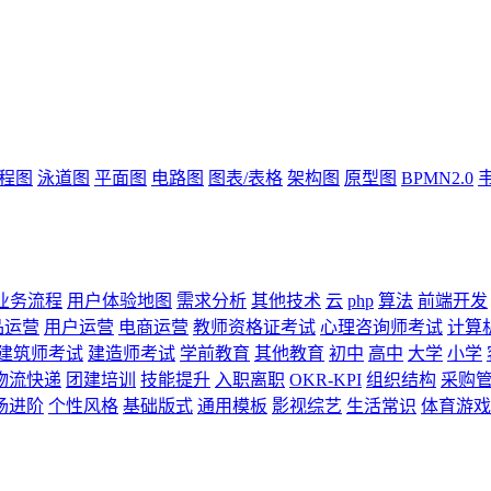
流程图
泳道图
平面图
电路图
图表/表格
架构图
原型图
BPMN2.0
业务流程
用户体验地图
需求分析
其他技术
云
php
算法
前端开发
品运营
用户运营
电商运营
教师资格证考试
心理咨询师考试
计算
建筑师考试
建造师考试
学前教育
其他教育
初中
高中
大学
小学
物流快递
团建培训
技能提升
入职离职
OKR-KPI
组织结构
采购
场进阶
个性风格
基础版式
通用模板
影视综艺
生活常识
体育游戏