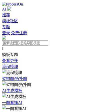
AI
推荐
模板社区
专题
登录
免费注册

模板专题
查看更多
流程梳理
架构图/拓扑图
AI生成模板
一图看懂AI