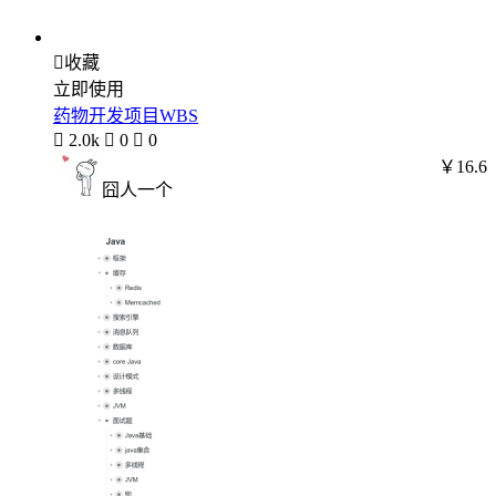

收藏
立即使用
药物开发项目WBS

2.0k

0

0
￥16.6
囧人一个