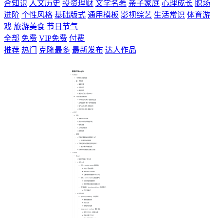
合知识
人文历史
投资理财
文学名著
亲子家庭
心理成长
职场
进阶
个性风格
基础版式
通用模板
影视综艺
生活常识
体育游
戏
旅游美食
节日节气
全部
免费
VIP免费
付费
推荐
热门
克隆最多
最新发布
达人作品