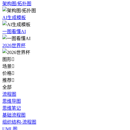
架构图/拓扑图
AI生成模板
一图看懂AI
2026世界杯
图形

场景

价格

推荐

全部
流程图
思维导图
思维笔记
基础流程图
组织结构-流程图
UML图