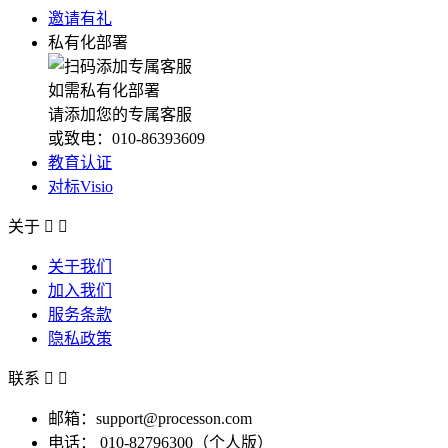
邀请有礼
私有化部署
如需私有化部署
请添加您的专属客服
或致电：010-86393609
教育认证
对标Visio
关于


关于我们
加入我们
服务条款
隐私政策
联系


邮箱：support@processon.com
电话：
010-82796300（个人版）