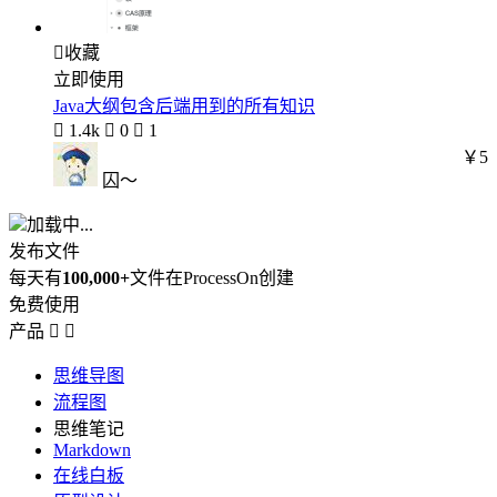

收藏
立即使用
Java大纲包含后端用到的所有知识

1.4k

0

1
￥5
囚～
加载中...
发布文件
每天有
100,000+
文件在ProcessOn创建
免费使用
产品


思维导图
流程图
思维笔记
Markdown
在线白板