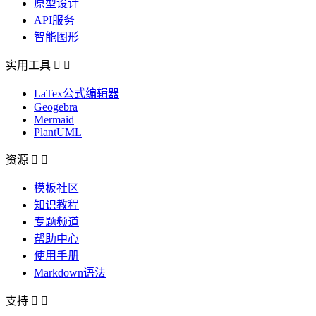
原型设计
API服务
智能图形
实用工具


LaTex公式编辑器
Geogebra
Mermaid
PlantUML
资源


模板社区
知识教程
专题频道
帮助中心
使用手册
Markdown语法
支持

