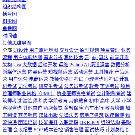
组织结构图
括号图
树形图
鱼骨图
时间轴
其他思维导图
全部
UI设计
用户旅程地图
交互设计
原型规划
项目管理
业务
流程
用户体验地图
需求分析
其他技术
云
php
算法
前端开发
架构
java
大数据
后端开发
运维
Python
AI
渠道运营
数据分析
新媒体运营
内容运营
短视频运营
活动运营
工具推荐
产品运
营
用户运营
电商运营
教师资格证考试
心理咨询师考试
计算
机考试
司法考试
研究生考试
公务员考试
软考
英语考试
项目
管理师职业资格（PMP）
执业医师资格考试
会计职称考试
建
筑师考试
建造师考试
学前教育
其他教育
初中
高中
大学
小学
客服咨询
其他岗位
酒店餐饮
金融保险
汽车出行
教育培训
加
工制造
商务销售
媒体出版
法律法务
房地产建筑
医疗保健
物
流快递
团建培训
技能提升
入职离职
OKR-KPI
组织结构
采购
管理
会议纪要
SOP
成本管控
销售管理
面试技巧
计划总结
综