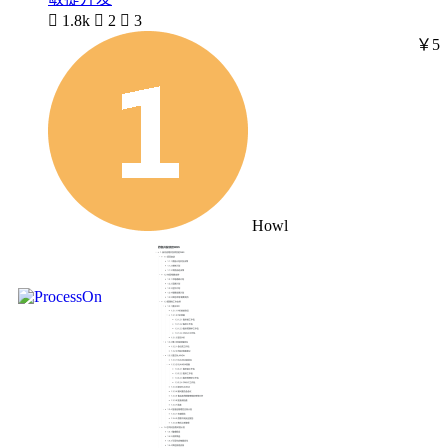

1.8k

2

3
￥5
Howl