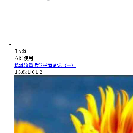

收藏
立即使用
私域流量运营指南笔记（一）

3.8k

0

2