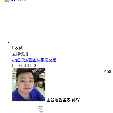

收藏
立即使用
小红书运营团队学习总结

4.8k

1

0
￥50
金谷逐香尘🌟 孙辉