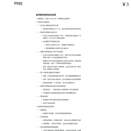
mqq
￥3