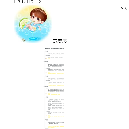

3.1k

2

2
￥5
苏奕辰