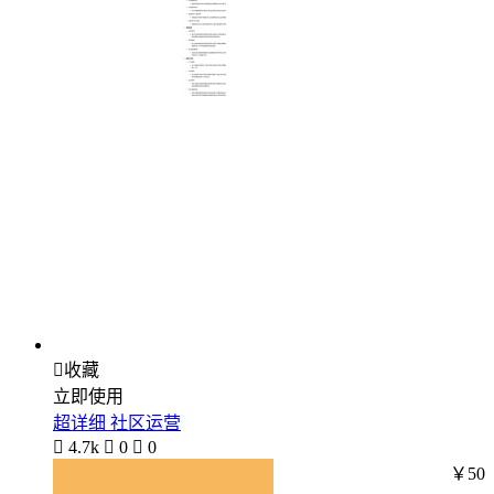

收藏
立即使用
超详细 社区运营

4.7k

0

0
￥50