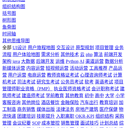
组织结构图
括号图
树形图
鱼骨图
时间轴
其他思维导图
全部
UI设计
用户旅程地图
交互设计
原型规划
项目管理
业务
流程
用户体验地图
需求分析
其他技术
云
php
算法
前端开发
架构
java
大数据
后端开发
运维
Python
AI
渠道运营
数据分析
新媒体运营
内容运营
短视频运营
活动运营
工具推荐
产品运
营
用户运营
电商运营
教师资格证考试
心理咨询师考试
计算
机考试
司法考试
研究生考试
公务员考试
软考
英语考试
项目
管理师职业资格（PMP）
执业医师资格考试
会计职称考试
建
筑师考试
建造师考试
学前教育
其他教育
初中
高中
大学
小学
客服咨询
其他岗位
酒店餐饮
金融保险
汽车出行
教育培训
加
工制造
商务销售
媒体出版
法律法务
房地产建筑
医疗保健
物
流快递
团建培训
技能提升
入职离职
OKR-KPI
组织结构
采购
管理
会议纪要
SOP
成本管控
销售管理
面试技巧
计划总结
综