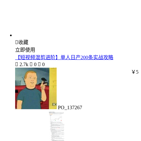

收藏
立即使用
【短视频混剪进阶】单人日产200条实战攻略

2.7k

0

0
￥5
PO_137267