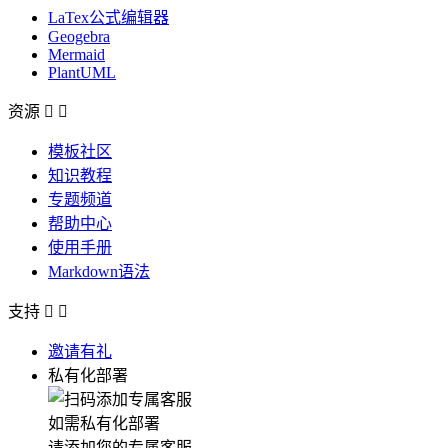
LaTex公式编辑器
Geogebra
Mermaid
PlantUML
资源


模板社区
知识教程
专题频道
帮助中心
使用手册
Markdown语法
支持


邀请有礼
私有化部署
如需私有化部署
请添加您的专属客服