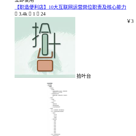
【职造便利店】10大互联网运营岗位职责及核心能力

3.4k

1

24
￥3
拾叶台