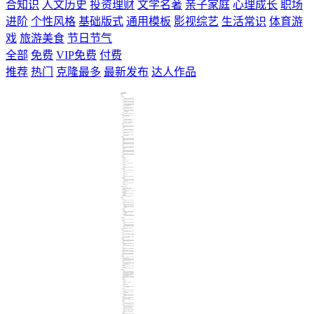
合知识
人文历史
投资理财
文学名著
亲子家庭
心理成长
职场
进阶
个性风格
基础版式
通用模板
影视综艺
生活常识
体育游
戏
旅游美食
节日节气
全部
免费
VIP免费
付费
推荐
热门
克隆最多
最新发布
达人作品