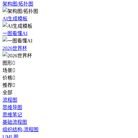
架构图/拓扑图
AI生成模板
一图看懂AI
2026世界杯
图形

场景

价格

推荐

全部
流程图
思维导图
思维笔记
基础流程图
组织结构-流程图
UML图