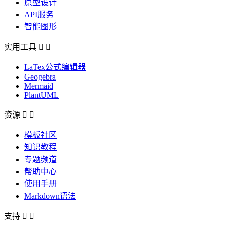
原型设计
API服务
智能图形
实用工具


LaTex公式编辑器
Geogebra
Mermaid
PlantUML
资源


模板社区
知识教程
专题频道
帮助中心
使用手册
Markdown语法
支持

