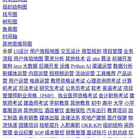
组织结构图
括号图
树形图
鱼骨图
时间轴
其他思维导图
全部
UI设计
用户旅程地图
交互设计
原型规划
项目管理
业务
流程
用户体验地图
需求分析
其他技术
云
php
算法
前端开发
架构
java
大数据
后端开发
运维
Python
AI
渠道运营
数据分析
新媒体运营
内容运营
短视频运营
活动运营
工具推荐
产品运
营
用户运营
电商运营
教师资格证考试
心理咨询师考试
计算
机考试
司法考试
研究生考试
公务员考试
软考
英语考试
项目
管理师职业资格（PMP）
执业医师资格考试
会计职称考试
建
筑师考试
建造师考试
学前教育
其他教育
初中
高中
大学
小学
客服咨询
其他岗位
酒店餐饮
金融保险
汽车出行
教育培训
加
工制造
商务销售
媒体出版
法律法务
房地产建筑
医疗保健
物
流快递
团建培训
技能提升
入职离职
OKR-KPI
组织结构
采购
管理
会议纪要
SOP
成本管控
销售管理
面试技巧
计划总结
综