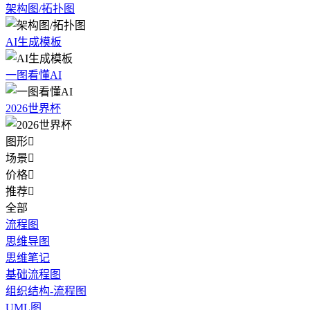
架构图/拓扑图
AI生成模板
一图看懂AI
2026世界杯
图形

场景

价格

推荐

全部
流程图
思维导图
思维笔记
基础流程图
组织结构-流程图
UML图