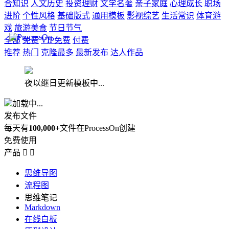
合知识
人文历史
投资理财
文学名著
亲子家庭
心理成长
职场
进阶
个性风格
基础版式
通用模板
影视综艺
生活常识
体育游
戏
旅游美食
节日节气
全部
免费
VIP免费
付费
推荐
热门
克隆最多
最新发布
达人作品
夜以继日更新模板中...
加载中...
发布文件
每天有
100,000+
文件在ProcessOn创建
免费使用
产品


思维导图
流程图
思维笔记
Markdown
在线白板