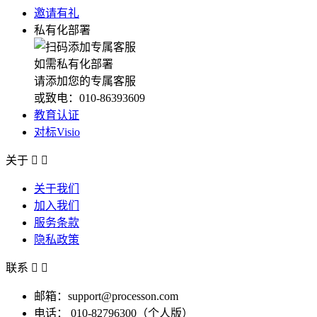
邀请有礼
私有化部署
如需私有化部署
请添加您的专属客服
或致电：010-86393609
教育认证
对标Visio
关于


关于我们
加入我们
服务条款
隐私政策
联系


邮箱：support@processon.com
电话：
010-82796300（个人版）