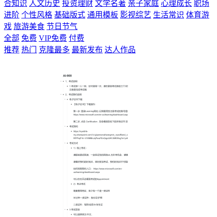
合知识
人文历史
投资理财
文学名著
亲子家庭
心理成长
职场
进阶
个性风格
基础版式
通用模板
影视综艺
生活常识
体育游
戏
旅游美食
节日节气
全部
免费
VIP免费
付费
推荐
热门
克隆最多
最新发布
达人作品