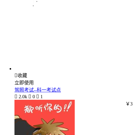

收藏
立即使用
驾照考试--科一考试点

2.0k

0

1
￥3