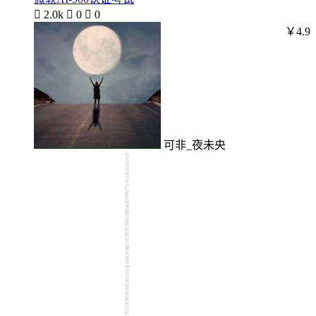

2.0k

0

0
￥4.9
可非_夜未央