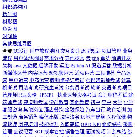
组织结构图
括号图
树形图
鱼骨图
时间轴
其他思维导图
全部
UI设计
用户旅程地图
交互设计
原型规划
项目管理
业务
流程
用户体验地图
需求分析
其他技术
云
php
算法
前端开发
架构
java
大数据
后端开发
运维
Python
AI
渠道运营
数据分析
新媒体运营
内容运营
短视频运营
活动运营
工具推荐
产品运
营
用户运营
电商运营
教师资格证考试
心理咨询师考试
计算
机考试
司法考试
研究生考试
公务员考试
软考
英语考试
项目
管理师职业资格（PMP）
执业医师资格考试
会计职称考试
建
筑师考试
建造师考试
学前教育
其他教育
初中
高中
大学
小学
客服咨询
其他岗位
酒店餐饮
金融保险
汽车出行
教育培训
加
工制造
商务销售
媒体出版
法律法务
房地产建筑
医疗保健
物
流快递
团建培训
技能提升
入职离职
OKR-KPI
组织结构
采购
管理
会议纪要
SOP
成本管控
销售管理
面试技巧
计划总结
综