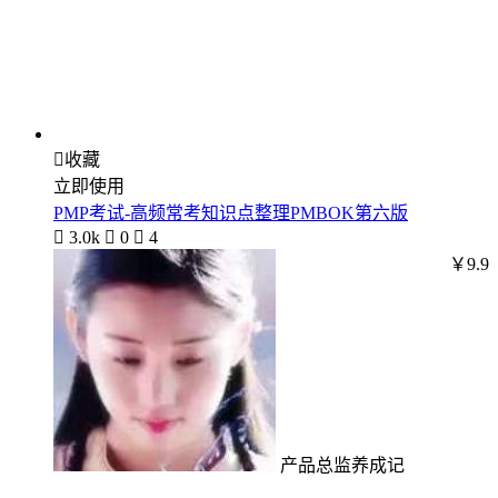

收藏
立即使用
PMP考试-高频常考知识点整理PMBOK第六版

3.0k

0

4
￥9.9
产品总监养成记