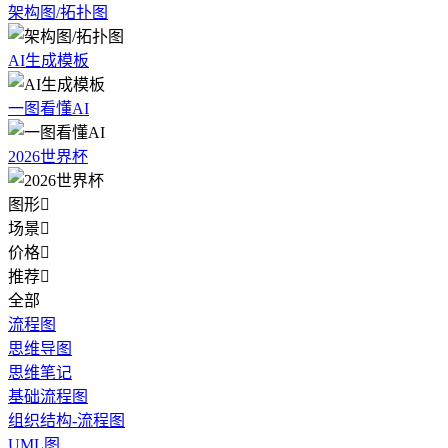
架构图/拓扑图
AI生成模板
一图看懂AI
2026世界杯
图形

场景

价格

推荐

全部
流程图
思维导图
思维笔记
基础流程图
组织结构-流程图
UML图