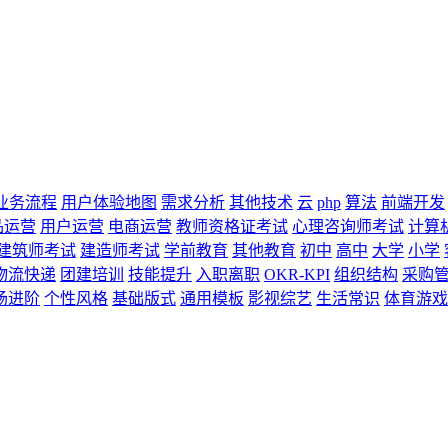
业务流程
用户体验地图
需求分析
其他技术
云
php
算法
前端开发
品运营
用户运营
电商运营
教师资格证考试
心理咨询师考试
计算
建筑师考试
建造师考试
学前教育
其他教育
初中
高中
大学
小学
物流快递
团建培训
技能提升
入职离职
OKR-KPI
组织结构
采购
场进阶
个性风格
基础版式
通用模板
影视综艺
生活常识
体育游戏