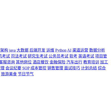
架构
java
大数据
后端开发
运维
Python
AI
渠道运营
数据分析
机考试
司法考试
研究生考试
公务员考试
软考
英语考试
项目管
客服咨询
其他岗位
酒店餐饮
金融保险
汽车出行
教育培训
加工
管理
会议纪要
SOP
成本管控
销售管理
面试技巧
计划总结
综合
旅游美食
节日节气