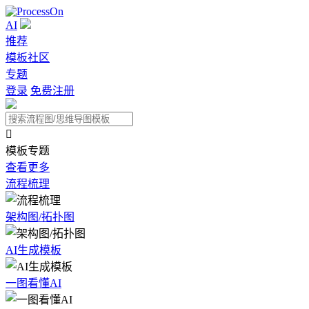
AI
推荐
模板社区
专题
登录
免费注册

模板专题
查看更多
流程梳理
架构图/拓扑图
AI生成模板
一图看懂AI