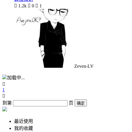

1.2k

0

1
Zeven-LV
加载中...

1

到第
页
确定
最近使用
我的收藏