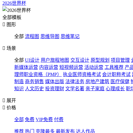
2026世界杯
全部模板

图形
全部
流程图
思维导图
思维笔记

场景
全部
UI设计
用户旅程地图
交互设计
原型规划
项目管理
新媒体运营
内容运营
短视频运营
活动运营
工具推荐
产
理师职业资格（PMP）
执业医师资格考试
会计职称考试
制造
商务销售
媒体出版
法律法务
房地产建筑
医疗保健
知识
人文历史
投资理财
文学名著
亲子家庭
心理成长
职

展开

价格
全部
免费
VIP免费
付费
推荐
热门
克隆最多
最新发布
达人作品