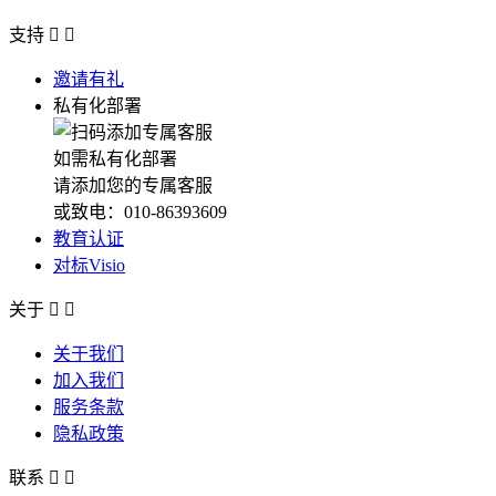
支持


邀请有礼
私有化部署
如需私有化部署
请添加您的专属客服
或致电：010-86393609
教育认证
对标Visio
关于


关于我们
加入我们
服务条款
隐私政策
联系

