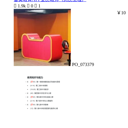

1.9k

0

1
￥10
PO_073379