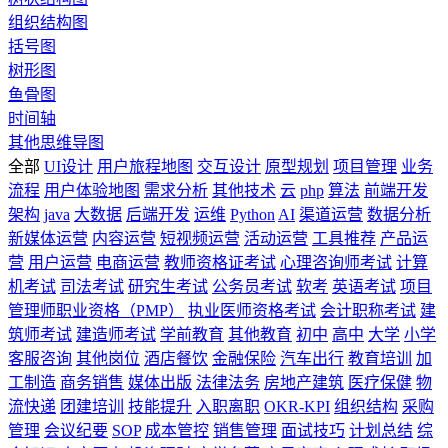
组织结构图
括号图
树形图
鱼骨图
时间轴
其他思维导图
全部
UI设计
用户旅程地图
交互设计
原型规划
项目管理
业务
流程
用户体验地图
需求分析
其他技术
云
php
算法
前端开发
架构
java
大数据
后端开发
运维
Python
AI
渠道运营
数据分析
新媒体运营
内容运营
短视频运营
活动运营
工具推荐
产品运
营
用户运营
电商运营
教师资格证考试
心理咨询师考试
计算
机考试
司法考试
研究生考试
公务员考试
软考
英语考试
项目
管理师职业资格（PMP）
执业医师资格考试
会计职称考试
建
筑师考试
建造师考试
学前教育
其他教育
初中
高中
大学
小学
客服咨询
其他岗位
酒店餐饮
金融保险
汽车出行
教育培训
加
工制造
商务销售
媒体出版
法律法务
房地产建筑
医疗保健
物
流快递
团建培训
技能提升
入职离职
OKR-KPI
组织结构
采购
管理
会议纪要
SOP
成本管控
销售管理
面试技巧
计划总结
综