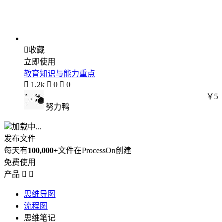

收藏
立即使用
教育知识与能力重点

1.2k

0

0
￥5
努力鸭
加载中...
发布文件
每天有
100,000+
文件在ProcessOn创建
免费使用
产品


思维导图
流程图
思维笔记