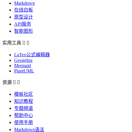
Markdown
在线白板
原型设计
API服务
智能图形
实用工具


LaTex公式编辑器
Geogebra
Mermaid
PlantUML
资源


模板社区
知识教程
专题频道
帮助中心
使用手册
Markdown语法