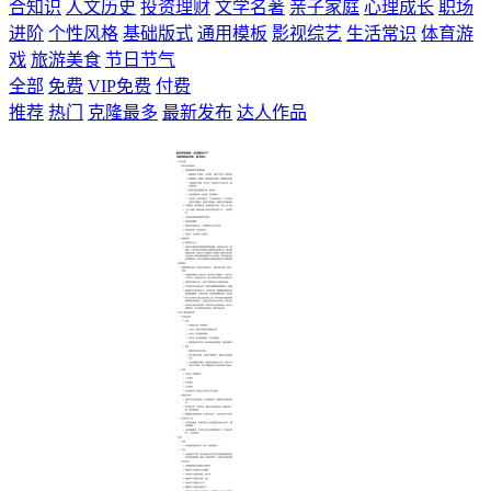
合知识
人文历史
投资理财
文学名著
亲子家庭
心理成长
职场
进阶
个性风格
基础版式
通用模板
影视综艺
生活常识
体育游
戏
旅游美食
节日节气
全部
免费
VIP免费
付费
推荐
热门
克隆最多
最新发布
达人作品