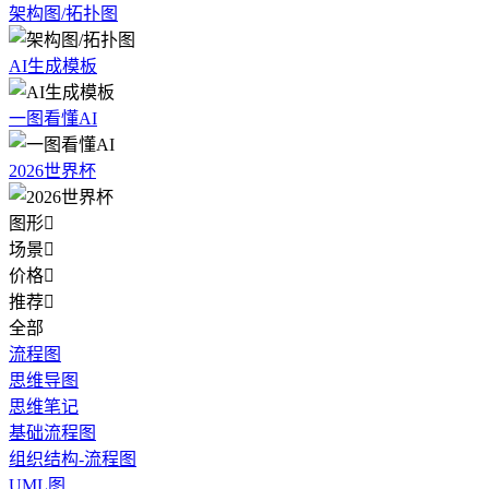
架构图/拓扑图
AI生成模板
一图看懂AI
2026世界杯
图形

场景

价格

推荐

全部
流程图
思维导图
思维笔记
基础流程图
组织结构-流程图
UML图