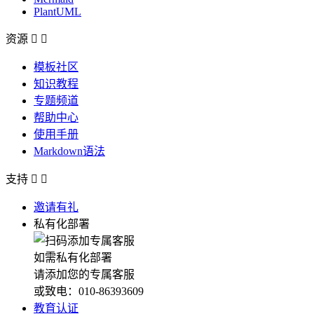
PlantUML
资源


模板社区
知识教程
专题频道
帮助中心
使用手册
Markdown语法
支持


邀请有礼
私有化部署
如需私有化部署
请添加您的专属客服
或致电：010-86393609
教育认证