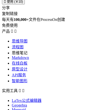

使用 (￥10)
分享
复制链接
每天有
100,000+
文件在ProcessOn创建
免费使用
产品


思维导图
流程图
思维笔记
Markdown
在线白板
原型设计
API服务
智能图形
实用工具


LaTex公式编辑器
Geogebra
Mermaid