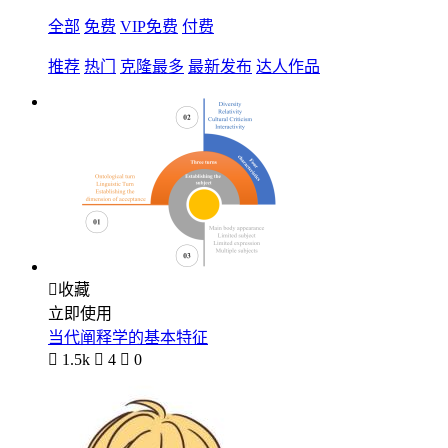
全部
免费
VIP免费
付费
推荐
热门
克隆最多
最新发布
达人作品

收藏
立即使用
当代阐释学的基本特征

1.5k

4

0