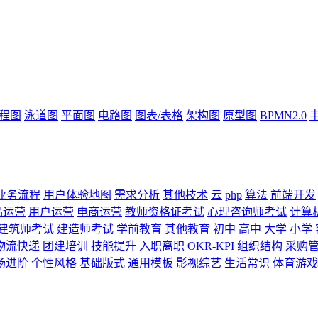
流程图
泳道图
平面图
电路图
图表/表格
架构图
原型图
BPMN2.0
业务流程
用户体验地图
需求分析
其他技术
云
php
算法
前端开发
品运营
用户运营
电商运营
教师资格证考试
心理咨询师考试
计算
建筑师考试
建造师考试
学前教育
其他教育
初中
高中
大学
小学
物流快递
团建培训
技能提升
入职离职
OKR-KPI
组织结构
采购
场进阶
个性风格
基础版式
通用模板
影视综艺
生活常识
体育游戏