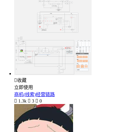

收藏
立即使用
商机(线索)经营链路

1.3k

3

0