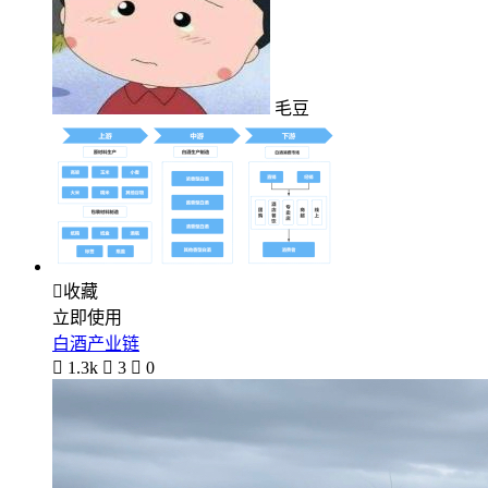
毛豆

收藏
立即使用
白酒产业链

1.3k

3

0