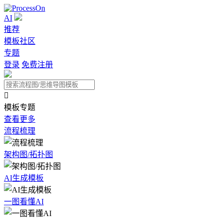
AI
推荐
模板社区
专题
登录
免费注册

模板专题
查看更多
流程梳理
架构图/拓扑图
AI生成模板
一图看懂AI