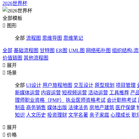
2026世界杯
全部模板

图形
全部
流程图
思维导图
思维笔记
全部
基础流程图
甘特图
ER图
UML图
网络拓扑图
组织结构-
价值链图
其他流程图

展开

场景
全部
UI设计
用户旅程地图
交互设计
原型规划
项目管理
新媒体运营
内容运营
短视频运营
活动运营
工具推荐
产
理师职业资格（PMP）
执业医师资格考试
会计职称考试
制造
商务销售
媒体出版
法律法务
房地产建筑
医疗保健
知识
人文历史
投资理财
文学名著
亲子家庭
心理成长
职

展开

价格