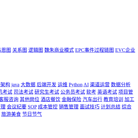
韦恩图
关系图
逻辑图
魏朱商业模式
EPC事件过程链图
EVC企业
架构
java
大数据
后端开发
运维
Python
AI
渠道运营
数据分析
机考试
司法考试
研究生考试
公务员考试
软考
英语考试
项目管
客服咨询
其他岗位
酒店餐饮
金融保险
汽车出行
教育培训
加工
管理
会议纪要
SOP
成本管控
销售管理
面试技巧
计划总结
综合
旅游美食
节日节气