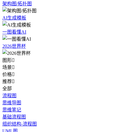
架构图/拓扑图
AI生成模板
一图看懂AI
2026世界杯
图形

场景

价格

推荐

全部
流程图
思维导图
思维笔记
基础流程图
组织结构-流程图
UML图