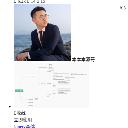

6.2k

14

15
￥3
本本本添哥

收藏
立即使用
Jquery基础