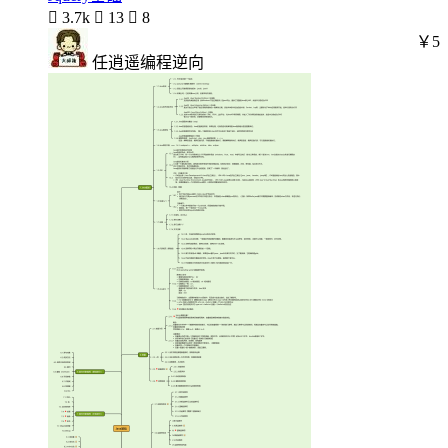

3.7k

13

8
￥5
任逍遥编程逆向