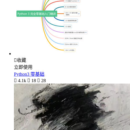

收藏
立即使用
Python3 零基础

4.1k

18

28