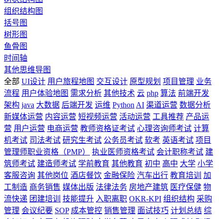
组织结构图
括号图
树形图
鱼骨图
时间轴
其他思维导图
全部
UI设计
用户旅程地图
交互设计
原型规划
项目管理
业务
流程
用户体验地图
需求分析
其他技术
云
php
算法
前端开发
架构
java
大数据
后端开发
运维
Python
AI
渠道运营
数据分析
新媒体运营
内容运营
短视频运营
活动运营
工具推荐
产品运
营
用户运营
电商运营
教师资格证考试
心理咨询师考试
计算
机考试
司法考试
研究生考试
公务员考试
软考
英语考试
项目
管理师职业资格（PMP）
执业医师资格考试
会计职称考试
建
筑师考试
建造师考试
学前教育
其他教育
初中
高中
大学
小学
客服咨询
其他岗位
酒店餐饮
金融保险
汽车出行
教育培训
加
工制造
商务销售
媒体出版
法律法务
房地产建筑
医疗保健
物
流快递
团建培训
技能提升
入职离职
OKR-KPI
组织结构
采购
管理
会议纪要
SOP
成本管控
销售管理
面试技巧
计划总结
综