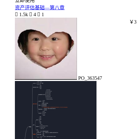
立即使用
资产评估基础—第八章

1.5k

4

1
￥3
PO_363547