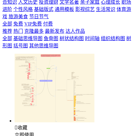
合知识
人文历史
投资理财
文学名著
亲子家庭
心理成长
职场
进阶
个性风格
基础版式
通用模板
影视综艺
生活常识
体育游
戏
旅游美食
节日节气
全部
免费
VIP免费
付费
推荐
热门
克隆最多
最新发布
达人作品
全部
基础思维导图
鱼骨图
树状结构图
时间轴
组织结构图
树
形图
括号图
其他思维导图

收藏
立即使用