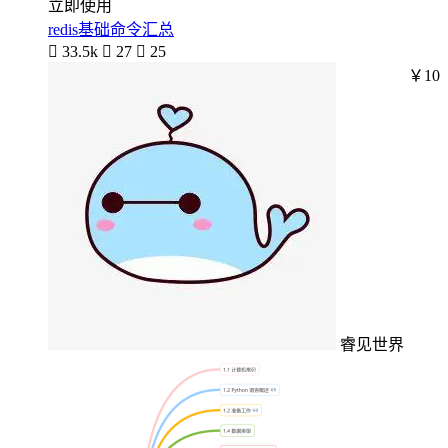
立即使用
redis基础命令汇总

33.5k

27

25
￥10
睿见世界