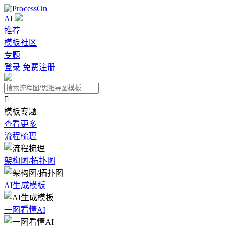
AI
推荐
模板社区
专题
登录
免费注册

模板专题
查看更多
流程梳理
架构图/拓扑图
AI生成模板
一图看懂AI