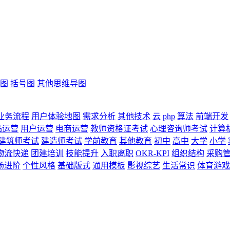
图
括号图
其他思维导图
业务流程
用户体验地图
需求分析
其他技术
云
php
算法
前端开发
品运营
用户运营
电商运营
教师资格证考试
心理咨询师考试
计算
建筑师考试
建造师考试
学前教育
其他教育
初中
高中
大学
小学
物流快递
团建培训
技能提升
入职离职
OKR-KPI
组织结构
采购
场进阶
个性风格
基础版式
通用模板
影视综艺
生活常识
体育游戏