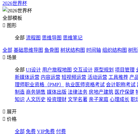
2026世界杯
全部模板

图形
全部
流程图
思维导图
思维笔记
全部
基础思维导图
鱼骨图
树状结构图
时间轴
组织结构图
树形

场景
全部
UI设计
用户旅程地图
交互设计
原型规划
项目管理
新媒体运营
内容运营
短视频运营
活动运营
工具推荐
产
理师职业资格（PMP）
执业医师资格考试
会计职称考试
制造
商务销售
媒体出版
法律法务
房地产建筑
医疗保健
知识
人文历史
投资理财
文学名著
亲子家庭
心理成长
职

展开

价格
全部
免费
VIP免费
付费