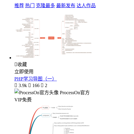
推荐
热门
克隆最多
最新发布
达人作品

收藏
立即使用
PHP学习导图（一）

3.9k

166

2
ProcessOn官方
VIP免费