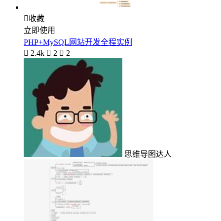

收藏
立即使用
PHP+MySQL网站开发全程实例

2.4k

2

2
思维导图达人