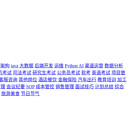
架构
java
大数据
后端开发
运维
Python
AI
渠道运营
数据分析
机考试
司法考试
研究生考试
公务员考试
软考
英语考试
项目管
客服咨询
其他岗位
酒店餐饮
金融保险
汽车出行
教育培训
加工
管理
会议纪要
SOP
成本管控
销售管理
面试技巧
计划总结
综合
旅游美食
节日节气