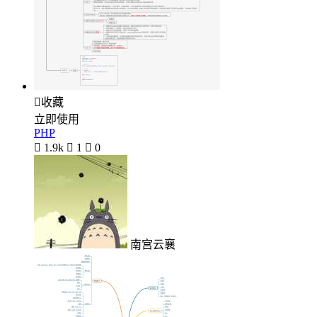

收藏
立即使用
PHP

1.9k

1

0
南宫云襄