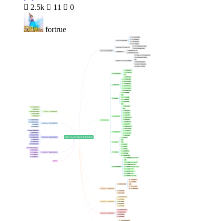

2.5k

11

0
fortrue