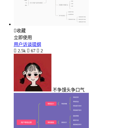

收藏
立即使用
用户访谈提纲

2.5k

67

2
不争馒头争口气