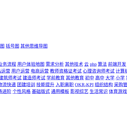
图
括号图
其他思维导图
业务流程
用户体验地图
需求分析
其他技术
云
php
算法
前端开发
品运营
用户运营
电商运营
教师资格证考试
心理咨询师考试
计算
建筑师考试
建造师考试
学前教育
其他教育
初中
高中
大学
小学
物流快递
团建培训
技能提升
入职离职
OKR-KPI
组织结构
采购
场进阶
个性风格
基础版式
通用模板
影视综艺
生活常识
体育游戏