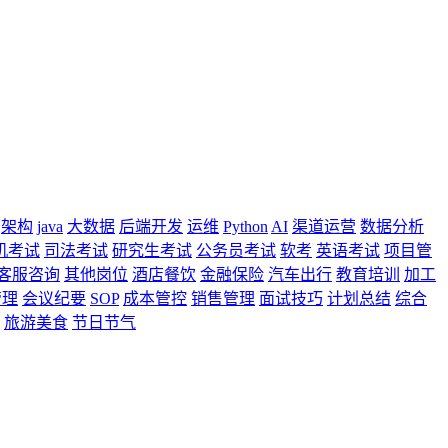
架构
java
大数据
后端开发
运维
Python
AI
渠道运营
数据分析
机考试
司法考试
研究生考试
公务员考试
软考
英语考试
项目管
客服咨询
其他岗位
酒店餐饮
金融保险
汽车出行
教育培训
加工
管理
会议纪要
SOP
成本管控
销售管理
面试技巧
计划总结
综合
旅游美食
节日节气