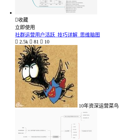

收藏
立即使用
社群运营用户活跃_技巧详解_思维脑图

2.5k

81

10
10年资深运营菜鸟