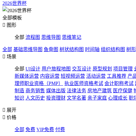
2026世界杯
全部模板

图形
全部
流程图
思维导图
思维笔记
全部
基础思维导图
鱼骨图
树状结构图
时间轴
组织结构图
树形

场景
全部
UI设计
用户旅程地图
交互设计
原型规划
项目管理
新媒体运营
内容运营
短视频运营
活动运营
工具推荐
产
理师职业资格（PMP）
执业医师资格考试
会计职称考试
制造
商务销售
媒体出版
法律法务
房地产建筑
医疗保健
知识
人文历史
投资理财
文学名著
亲子家庭
心理成长
职

展开

价格
全部
免费
VIP免费
付费