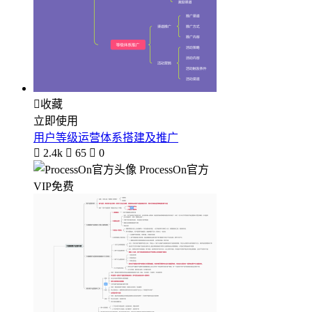

收藏
立即使用
用户等级运营体系搭建及推广

2.4k

65

0
ProcessOn官方
VIP免费