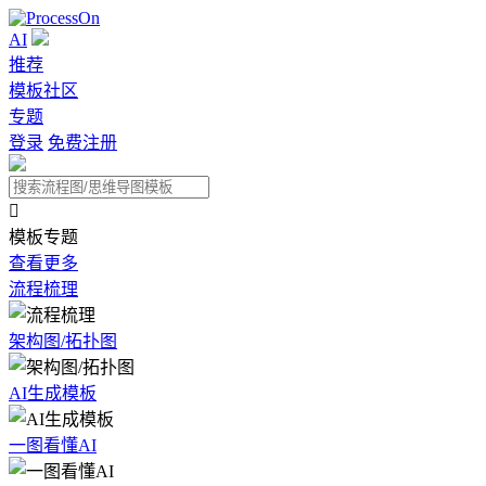
AI
推荐
模板社区
专题
登录
免费注册

模板专题
查看更多
流程梳理
架构图/拓扑图
AI生成模板
一图看懂AI