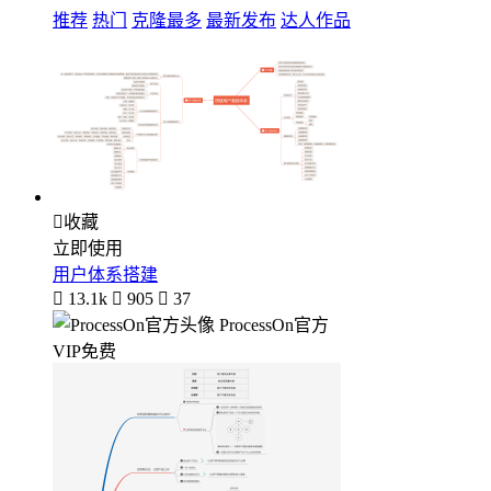
推荐
热门
克隆最多
最新发布
达人作品

收藏
立即使用
用户体系搭建

13.1k

905

37
ProcessOn官方
VIP免费