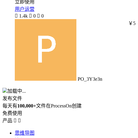
立即使用
用户运营

1.4k

0

0
￥5
PO_3Y3e3n
加载中...
发布文件
每天有
100,000+
文件在ProcessOn创建
免费使用
产品


思维导图