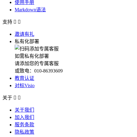
使用手册
Markdown语法
支持


邀请有礼
私有化部署
如需私有化部署
请添加您的专属客服
或致电：010-86393609
教育认证
对标Visio
关于


关于我们
加入我们
服务条款
隐私政策