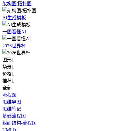
架构图/拓扑图
AI生成模板
一图看懂AI
2026世界杯
图形

场景

价格

推荐

全部
流程图
思维导图
思维笔记
基础流程图
组织结构-流程图
UML图