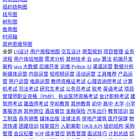
组织结构图
括号图
树形图
鱼骨图
时间轴
其他思维导图
全部
UI设计
用户旅程地图
交互设计
原型规划
项目管理
业务
流程
用户体验地图
需求分析
其他技术
云
php
算法
前端开发
架构
java
大数据
后端开发
运维
Python
AI
渠道运营
数据分析
新媒体运营
内容运营
短视频运营
活动运营
工具推荐
产品运
营
用户运营
电商运营
教师资格证考试
心理咨询师考试
计算
机考试
司法考试
研究生考试
公务员考试
软考
英语考试
项目
管理师职业资格（PMP）
执业医师资格考试
会计职称考试
建
筑师考试
建造师考试
学前教育
其他教育
初中
高中
大学
小学
客服咨询
其他岗位
酒店餐饮
金融保险
汽车出行
教育培训
加
工制造
商务销售
媒体出版
法律法务
房地产建筑
医疗保健
物
流快递
团建培训
技能提升
入职离职
OKR-KPI
组织结构
采购
管理
会议纪要
SOP
成本管控
销售管理
面试技巧
计划总结
综