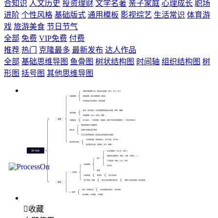
合知识
人文历史
投资理财
文学名著
亲子家庭
心理成长
职场
进阶
个性风格
基础版式
通用模板
影视综艺
生活常识
体育游
戏
旅游美食
节日节气
全部
免费
VIP免费
付费
推荐
热门
克隆最多
最新发布
达人作品
全部
基础思维导图
鱼骨图
树状结构图
时间轴
组织结构图
树
形图
括号图
其他思维导图

收藏