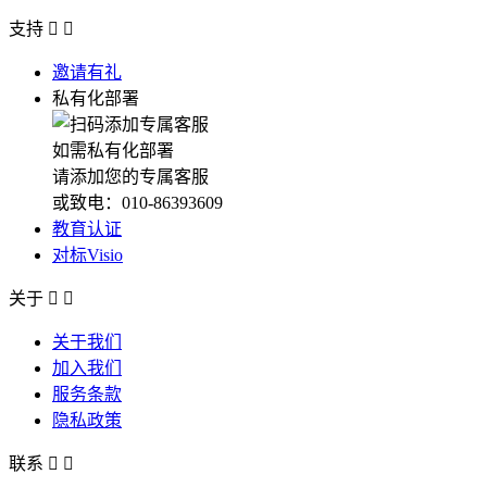
支持


邀请有礼
私有化部署
如需私有化部署
请添加您的专属客服
或致电：010-86393609
教育认证
对标Visio
关于


关于我们
加入我们
服务条款
隐私政策
联系

