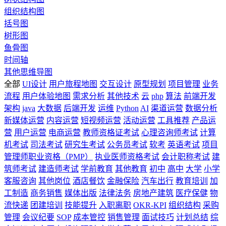
组织结构图
括号图
树形图
鱼骨图
时间轴
其他思维导图
全部
UI设计
用户旅程地图
交互设计
原型规划
项目管理
业务
流程
用户体验地图
需求分析
其他技术
云
php
算法
前端开发
架构
java
大数据
后端开发
运维
Python
AI
渠道运营
数据分析
新媒体运营
内容运营
短视频运营
活动运营
工具推荐
产品运
营
用户运营
电商运营
教师资格证考试
心理咨询师考试
计算
机考试
司法考试
研究生考试
公务员考试
软考
英语考试
项目
管理师职业资格（PMP）
执业医师资格考试
会计职称考试
建
筑师考试
建造师考试
学前教育
其他教育
初中
高中
大学
小学
客服咨询
其他岗位
酒店餐饮
金融保险
汽车出行
教育培训
加
工制造
商务销售
媒体出版
法律法务
房地产建筑
医疗保健
物
流快递
团建培训
技能提升
入职离职
OKR-KPI
组织结构
采购
管理
会议纪要
SOP
成本管控
销售管理
面试技巧
计划总结
综