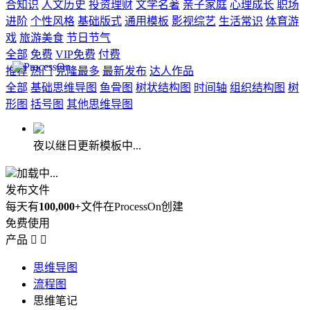
合知识
人文历史
投资理财
文学名著
亲子家庭
心理成长
职场
进阶
个性风格
基础版式
通用模板
影视综艺
生活常识
体育游
戏
旅游美食
节日节气
全部
免费
VIP免费
付费
推荐
热门
克隆最多
最新发布
达人作品
全部
基础思维导图
鱼骨图
树状结构图
时间轴
组织结构图
树
形图
括号图
其他思维导图
夜以继日更新模板中...
加载中...
发布文件
每天有
100,000+
文件在ProcessOn创建
免费使用
产品


思维导图
流程图
思维笔记