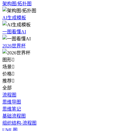
架构图/拓扑图
AI生成模板
一图看懂AI
2026世界杯
图形

场景

价格

推荐

全部
流程图
思维导图
思维笔记
基础流程图
组织结构-流程图
UML图