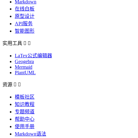
Markdown
在线白板
原型设计
API服务
智能图形
实用工具


LaTex公式编辑器
Geogebra
Mermaid
PlantUML
资源


模板社区
知识教程
专题频道
帮助中心
使用手册
Markdown语法