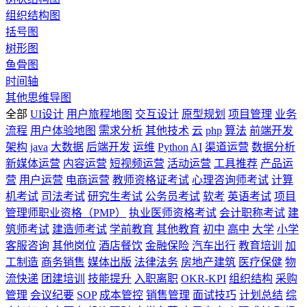
组织结构图
括号图
树形图
鱼骨图
时间轴
其他思维导图
全部
UI设计
用户旅程地图
交互设计
原型规划
项目管理
业务
流程
用户体验地图
需求分析
其他技术
云
php
算法
前端开发
架构
java
大数据
后端开发
运维
Python
AI
渠道运营
数据分析
新媒体运营
内容运营
短视频运营
活动运营
工具推荐
产品运
营
用户运营
电商运营
教师资格证考试
心理咨询师考试
计算
机考试
司法考试
研究生考试
公务员考试
软考
英语考试
项目
管理师职业资格（PMP）
执业医师资格考试
会计职称考试
建
筑师考试
建造师考试
学前教育
其他教育
初中
高中
大学
小学
客服咨询
其他岗位
酒店餐饮
金融保险
汽车出行
教育培训
加
工制造
商务销售
媒体出版
法律法务
房地产建筑
医疗保健
物
流快递
团建培训
技能提升
入职离职
OKR-KPI
组织结构
采购
管理
会议纪要
SOP
成本管控
销售管理
面试技巧
计划总结
综