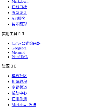
Markdown
在线白板
原型设计
API服务
智能图形
实用工具


LaTex公式编辑器
Geogebra
Mermaid
PlantUML
资源


模板社区
知识教程
专题频道
帮助中心
使用手册
Markdown语法