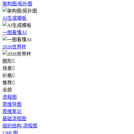
架构图/拓扑图
AI生成模板
一图看懂AI
2026世界杯
图形

场景

价格

推荐

全部
流程图
思维导图
思维笔记
基础流程图
组织结构-流程图
UML图