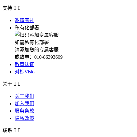
支持


邀请有礼
私有化部署
如需私有化部署
请添加您的专属客服
或致电：010-86393609
教育认证
对标Visio
关于


关于我们
加入我们
服务条款
隐私政策
联系

