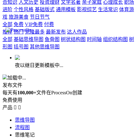
合知识
人文历史
投资理财
文学名著
亲子家庭
心理成长
职场
进阶
个性风格
基础版式
通用模板
影视综艺
生活常识
体育游
戏
旅游美食
节日节气
全部
免费
VIP免费
付费
推荐
热门
克隆最多
最新发布
达人作品
全部
基础思维导图
鱼骨图
树状结构图
时间轴
组织结构图
树
形图
括号图
其他思维导图
夜以继日更新模板中...
加载中...
发布文件
每天有
100,000+
文件在ProcessOn创建
免费使用
产品


思维导图
流程图
思维笔记