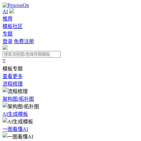
AI
推荐
模板社区
专题
登录
免费注册

模板专题
查看更多
流程梳理
架构图/拓扑图
AI生成模板
一图看懂AI