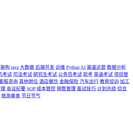
架构
java
大数据
后端开发
运维
Python
AI
渠道运营
数据分析
机考试
司法考试
研究生考试
公务员考试
软考
英语考试
项目管
客服咨询
其他岗位
酒店餐饮
金融保险
汽车出行
教育培训
加工
管理
会议纪要
SOP
成本管控
销售管理
面试技巧
计划总结
综合
旅游美食
节日节气