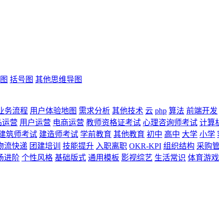
图
括号图
其他思维导图
业务流程
用户体验地图
需求分析
其他技术
云
php
算法
前端开发
品运营
用户运营
电商运营
教师资格证考试
心理咨询师考试
计算
建筑师考试
建造师考试
学前教育
其他教育
初中
高中
大学
小学
物流快递
团建培训
技能提升
入职离职
OKR-KPI
组织结构
采购
场进阶
个性风格
基础版式
通用模板
影视综艺
生活常识
体育游戏