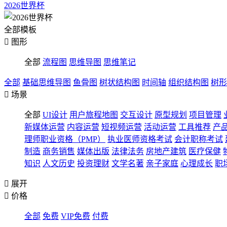
2026世界杯
全部模板

图形
全部
流程图
思维导图
思维笔记
全部
基础思维导图
鱼骨图
树状结构图
时间轴
组织结构图
树形

场景
全部
UI设计
用户旅程地图
交互设计
原型规划
项目管理
新媒体运营
内容运营
短视频运营
活动运营
工具推荐
产
理师职业资格（PMP）
执业医师资格考试
会计职称考试
制造
商务销售
媒体出版
法律法务
房地产建筑
医疗保健
知识
人文历史
投资理财
文学名著
亲子家庭
心理成长
职

展开

价格
全部
免费
VIP免费
付费