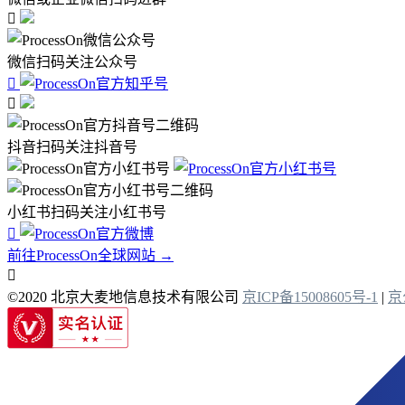

微信扫码关注公众号


抖音扫码关注抖音号
小红书扫码关注小红书号

前往ProcessOn全球网站 →

©2020 北京大麦地信息技术有限公司
京ICP备15008605号-1
|
京