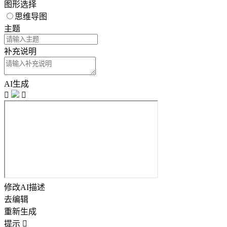
图形选择
思维导图
主题
补充说明
AI生成


修改AI描述
去编辑
重新生成
提示
