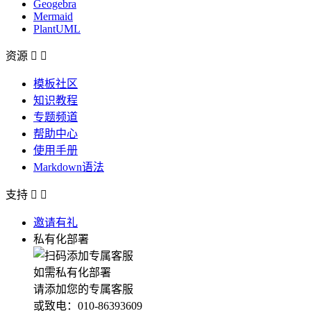
Geogebra
Mermaid
PlantUML
资源


模板社区
知识教程
专题频道
帮助中心
使用手册
Markdown语法
支持


邀请有礼
私有化部署
如需私有化部署
请添加您的专属客服
或致电：010-86393609