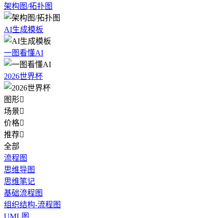
架构图/拓扑图
AI生成模板
一图看懂AI
2026世界杯
图形

场景

价格

推荐

全部
流程图
思维导图
思维笔记
基础流程图
组织结构-流程图
UML图