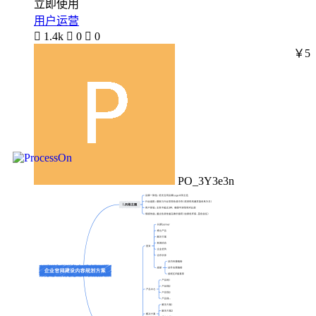
立即使用
用户运营

1.4k

0

0
￥5
PO_3Y3e3n