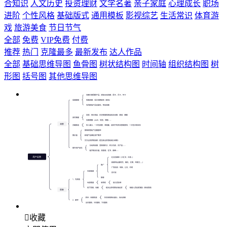
合知识
人文历史
投资理财
文学名著
亲子家庭
心理成长
职场
进阶
个性风格
基础版式
通用模板
影视综艺
生活常识
体育游
戏
旅游美食
节日节气
全部
免费
VIP免费
付费
推荐
热门
克隆最多
最新发布
达人作品
全部
基础思维导图
鱼骨图
树状结构图
时间轴
组织结构图
树
形图
括号图
其他思维导图

收藏