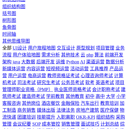
组织结构图
括号图
树形图
鱼骨图
时间轴
其他思维导图
全部
UI设计
用户旅程地图
交互设计
原型规划
项目管理
业务
流程
用户体验地图
需求分析
其他技术
云
php
算法
前端开发
架构
java
大数据
后端开发
运维
Python
AI
渠道运营
数据分析
新媒体运营
内容运营
短视频运营
活动运营
工具推荐
产品运
营
用户运营
电商运营
教师资格证考试
心理咨询师考试
计算
机考试
司法考试
研究生考试
公务员考试
软考
英语考试
项目
管理师职业资格（PMP）
执业医师资格考试
会计职称考试
建
筑师考试
建造师考试
学前教育
其他教育
初中
高中
大学
小学
客服咨询
其他岗位
酒店餐饮
金融保险
汽车出行
教育培训
加
工制造
商务销售
媒体出版
法律法务
房地产建筑
医疗保健
物
流快递
团建培训
技能提升
入职离职
OKR-KPI
组织结构
采购
管理
会议纪要
SOP
成本管控
销售管理
面试技巧
计划总结
综