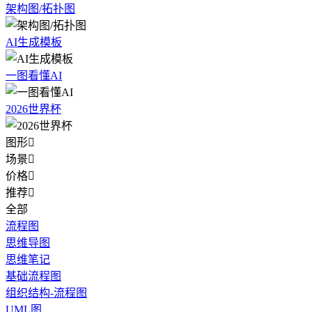
架构图/拓扑图
AI生成模板
一图看懂AI
2026世界杯
图形

场景

价格

推荐

全部
流程图
思维导图
思维笔记
基础流程图
组织结构-流程图
UML图