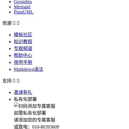
Geogebra
Mermaid
PlantUML
资源


模板社区
知识教程
专题频道
帮助中心
使用手册
Markdown语法
支持


邀请有礼
私有化部署
如需私有化部署
请添加您的专属客服
或致电：010-86393609