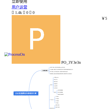
立即使用
用户运营

1.4k

0

0
￥5
PO_3Y3e3n