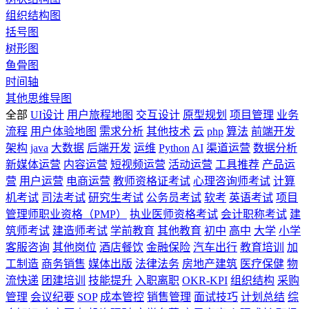
组织结构图
括号图
树形图
鱼骨图
时间轴
其他思维导图
全部
UI设计
用户旅程地图
交互设计
原型规划
项目管理
业务
流程
用户体验地图
需求分析
其他技术
云
php
算法
前端开发
架构
java
大数据
后端开发
运维
Python
AI
渠道运营
数据分析
新媒体运营
内容运营
短视频运营
活动运营
工具推荐
产品运
营
用户运营
电商运营
教师资格证考试
心理咨询师考试
计算
机考试
司法考试
研究生考试
公务员考试
软考
英语考试
项目
管理师职业资格（PMP）
执业医师资格考试
会计职称考试
建
筑师考试
建造师考试
学前教育
其他教育
初中
高中
大学
小学
客服咨询
其他岗位
酒店餐饮
金融保险
汽车出行
教育培训
加
工制造
商务销售
媒体出版
法律法务
房地产建筑
医疗保健
物
流快递
团建培训
技能提升
入职离职
OKR-KPI
组织结构
采购
管理
会议纪要
SOP
成本管控
销售管理
面试技巧
计划总结
综