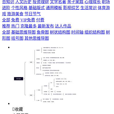
合知识
人文历史
投资理财
文学名著
亲子家庭
心理成长
职场
进阶
个性风格
基础版式
通用模板
影视综艺
生活常识
体育游
戏
旅游美食
节日节气
全部
免费
VIP免费
付费
推荐
热门
克隆最多
最新发布
达人作品
全部
基础思维导图
鱼骨图
树状结构图
时间轴
组织结构图
树
形图
括号图
其他思维导图

收藏