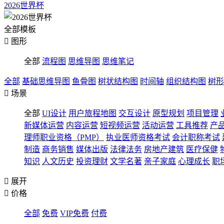
2026世界杯
全部模板

图形
全部
流程图
思维导图
思维笔记
全部
基础思维导图
鱼骨图
树状结构图
时间轴
组织结构图
树形

场景
全部
UI设计
用户旅程地图
交互设计
原型规划
项目管理
新媒体运营
内容运营
短视频运营
活动运营
工具推荐
产
理师职业资格（PMP）
执业医师资格考试
会计职称考试
制造
商务销售
媒体出版
法律法务
房地产建筑
医疗保健
知识
人文历史
投资理财
文学名著
亲子家庭
心理成长
职

展开

价格
全部
免费
VIP免费
付费