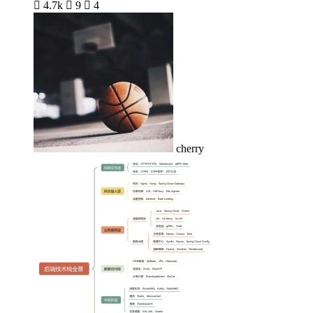

4.7k

9

4
cherry