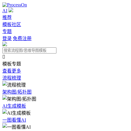
AI
推荐
模板社区
专题
登录
免费注册

模板专题
查看更多
流程梳理
架构图/拓扑图
AI生成模板
一图看懂AI