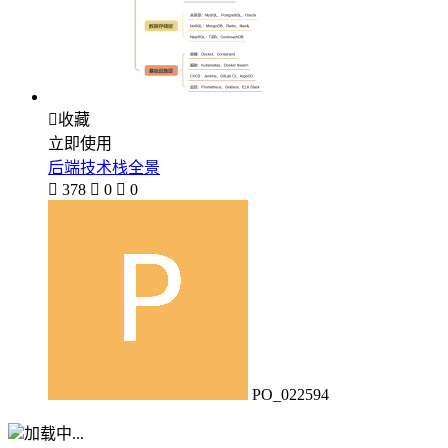

收藏
立即使用
后端技术栈全景

378

0

0
PO_022594
加载中...