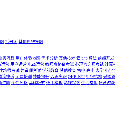
图
括号图
其他思维导图
业务流程
用户体验地图
需求分析
其他技术
云
php
算法
前端开发
品运营
用户运营
电商运营
教师资格证考试
心理咨询师考试
计算
建筑师考试
建造师考试
学前教育
其他教育
初中
高中
大学
小学
物流快递
团建培训
技能提升
入职离职
OKR-KPI
组织结构
采购
场进阶
个性风格
基础版式
通用模板
影视综艺
生活常识
体育游戏