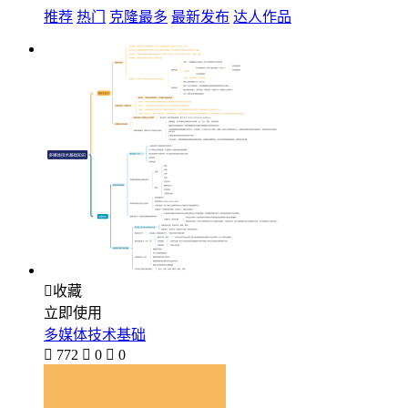
推荐
热门
克隆最多
最新发布
达人作品

收藏
立即使用
多媒体技术基础

772

0

0