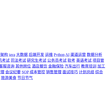
架构
java
大数据
后端开发
运维
Python
AI
渠道运营
数据分析
机考试
司法考试
研究生考试
公务员考试
软考
英语考试
项目管
客服咨询
其他岗位
酒店餐饮
金融保险
汽车出行
教育培训
加工
管理
会议纪要
SOP
成本管控
销售管理
面试技巧
计划总结
综合
旅游美食
节日节气