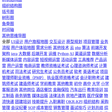
组织结构图
括号图
树形图
鱼骨图
时间轴
其他思维导图
全部
UI设计
用户旅程地图
交互设计
原型规划
项目管理
业务
流程
用户体验地图
需求分析
其他技术
云
php
算法
前端开发
架构
java
大数据
后端开发
运维
Python
AI
渠道运营
数据分析
新媒体运营
内容运营
短视频运营
活动运营
工具推荐
产品运
营
用户运营
电商运营
教师资格证考试
心理咨询师考试
计算
机考试
司法考试
研究生考试
公务员考试
软考
英语考试
项目
管理师职业资格（PMP）
执业医师资格考试
会计职称考试
建
筑师考试
建造师考试
学前教育
其他教育
初中
高中
大学
小学
客服咨询
其他岗位
酒店餐饮
金融保险
汽车出行
教育培训
加
工制造
商务销售
媒体出版
法律法务
房地产建筑
医疗保健
物
流快递
团建培训
技能提升
入职离职
OKR-KPI
组织结构
采购
管理
会议纪要
SOP
成本管控
销售管理
面试技巧
计划总结
综