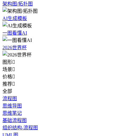
架构图/拓扑图
AI生成模板
一图看懂AI
2026世界杯
图形

场景

价格

推荐

全部
流程图
思维导图
思维笔记
基础流程图
组织结构-流程图
UML图