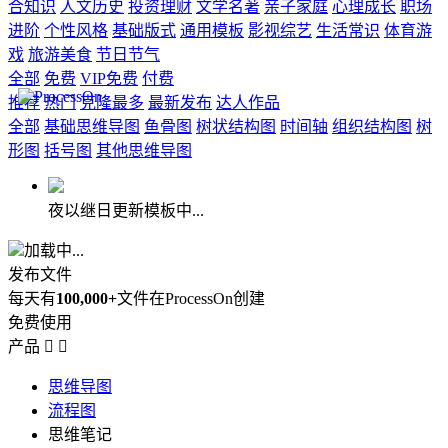
合知识
人文历史
投资理财
文学名著
亲子家庭
心理成长
职场
进阶
个性风格
基础版式
通用模板
影视综艺
生活常识
体育游
戏
旅游美食
节日节气
全部
免费
VIP免费
付费
推荐
热门
克隆最多
最新发布
达人作品
全部
基础思维导图
鱼骨图
树状结构图
时间轴
组织结构图
树
形图
括号图
其他思维导图
夜以继日更新模板中...
加载中...
发布文件
每天有
100,000+
文件在ProcessOn创建
免费使用
产品


思维导图
流程图
思维笔记