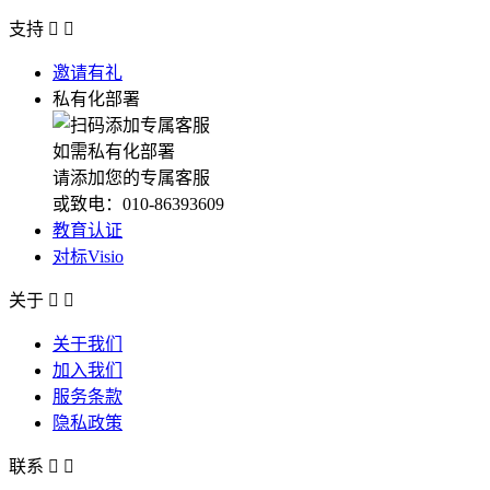
支持


邀请有礼
私有化部署
如需私有化部署
请添加您的专属客服
或致电：010-86393609
教育认证
对标Visio
关于


关于我们
加入我们
服务条款
隐私政策
联系

