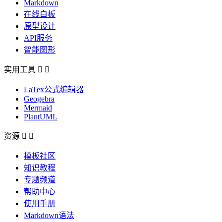
Markdown
在线白板
原型设计
API服务
智能图形
实用工具


LaTex公式编辑器
Geogebra
Mermaid
PlantUML
资源


模板社区
知识教程
专题频道
帮助中心
使用手册
Markdown语法