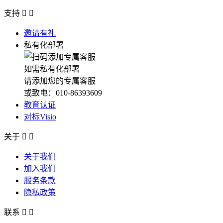
支持


邀请有礼
私有化部署
如需私有化部署
请添加您的专属客服
或致电：010-86393609
教育认证
对标Visio
关于


关于我们
加入我们
服务条款
隐私政策
联系

