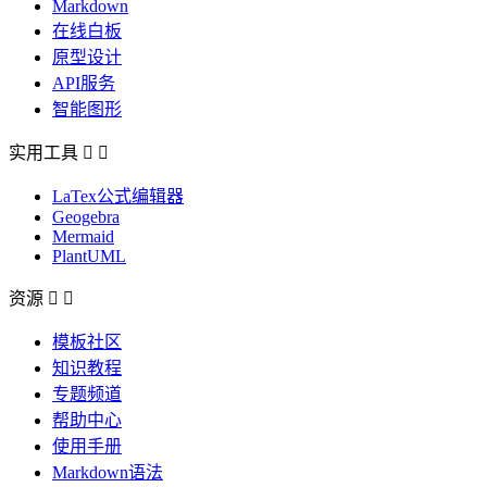
Markdown
在线白板
原型设计
API服务
智能图形
实用工具


LaTex公式编辑器
Geogebra
Mermaid
PlantUML
资源


模板社区
知识教程
专题频道
帮助中心
使用手册
Markdown语法