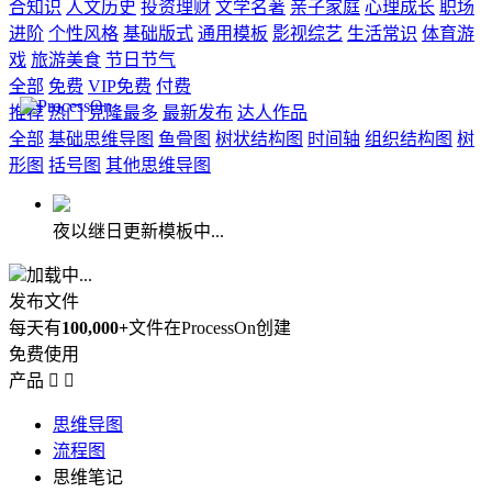
合知识
人文历史
投资理财
文学名著
亲子家庭
心理成长
职场
进阶
个性风格
基础版式
通用模板
影视综艺
生活常识
体育游
戏
旅游美食
节日节气
全部
免费
VIP免费
付费
推荐
热门
克隆最多
最新发布
达人作品
全部
基础思维导图
鱼骨图
树状结构图
时间轴
组织结构图
树
形图
括号图
其他思维导图
夜以继日更新模板中...
加载中...
发布文件
每天有
100,000+
文件在ProcessOn创建
免费使用
产品


思维导图
流程图
思维笔记