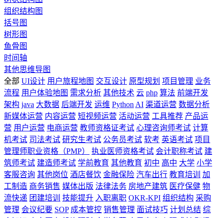
组织结构图
括号图
树形图
鱼骨图
时间轴
其他思维导图
全部
UI设计
用户旅程地图
交互设计
原型规划
项目管理
业务
流程
用户体验地图
需求分析
其他技术
云
php
算法
前端开发
架构
java
大数据
后端开发
运维
Python
AI
渠道运营
数据分析
新媒体运营
内容运营
短视频运营
活动运营
工具推荐
产品运
营
用户运营
电商运营
教师资格证考试
心理咨询师考试
计算
机考试
司法考试
研究生考试
公务员考试
软考
英语考试
项目
管理师职业资格（PMP）
执业医师资格考试
会计职称考试
建
筑师考试
建造师考试
学前教育
其他教育
初中
高中
大学
小学
客服咨询
其他岗位
酒店餐饮
金融保险
汽车出行
教育培训
加
工制造
商务销售
媒体出版
法律法务
房地产建筑
医疗保健
物
流快递
团建培训
技能提升
入职离职
OKR-KPI
组织结构
采购
管理
会议纪要
SOP
成本管控
销售管理
面试技巧
计划总结
综