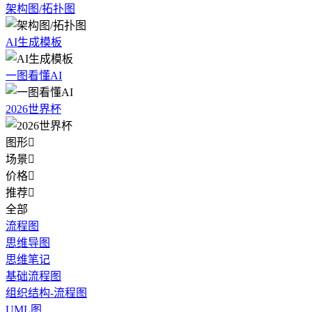
架构图/拓扑图
AI生成模板
一图看懂AI
2026世界杯
图形

场景

价格

推荐

全部
流程图
思维导图
思维笔记
基础流程图
组织结构-流程图
UML图