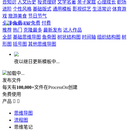
合知识
人文历史
投资理财
文学名著
亲子家庭
心理成长
职场
进阶
个性风格
基础版式
通用模板
影视综艺
生活常识
体育游
戏
旅游美食
节日节气
全部
免费
VIP免费
付费
推荐
热门
克隆最多
最新发布
达人作品
全部
基础思维导图
鱼骨图
树状结构图
时间轴
组织结构图
树
形图
括号图
其他思维导图
夜以继日更新模板中...
加载中...
发布文件
每天有
100,000+
文件在ProcessOn创建
免费使用
产品


思维导图
流程图
思维笔记