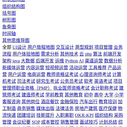
组织结构图
括号图
树形图
鱼骨图
时间轴
其他思维导图
全部
UI设计
用户旅程地图
交互设计
原型规划
项目管理
业务
流程
用户体验地图
需求分析
其他技术
云
php
算法
前端开发
架构
java
大数据
后端开发
运维
Python
AI
渠道运营
数据分析
新媒体运营
内容运营
短视频运营
活动运营
工具推荐
产品运
营
用户运营
电商运营
教师资格证考试
心理咨询师考试
计算
机考试
司法考试
研究生考试
公务员考试
软考
英语考试
项目
管理师职业资格（PMP）
执业医师资格考试
会计职称考试
建
筑师考试
建造师考试
学前教育
其他教育
初中
高中
大学
小学
客服咨询
其他岗位
酒店餐饮
金融保险
汽车出行
教育培训
加
工制造
商务销售
媒体出版
法律法务
房地产建筑
医疗保健
物
流快递
团建培训
技能提升
入职离职
OKR-KPI
组织结构
采购
管理
会议纪要
SOP
成本管控
销售管理
面试技巧
计划总结
综