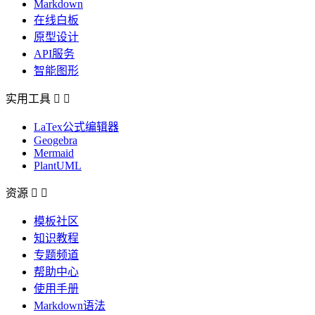
Markdown
在线白板
原型设计
API服务
智能图形
实用工具


LaTex公式编辑器
Geogebra
Mermaid
PlantUML
资源


模板社区
知识教程
专题频道
帮助中心
使用手册
Markdown语法