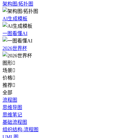
架构图/拓扑图
AI生成模板
一图看懂AI
2026世界杯
图形

场景

价格

推荐

全部
流程图
思维导图
思维笔记
基础流程图
组织结构-流程图
UML图