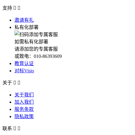
支持


邀请有礼
私有化部署
如需私有化部署
请添加您的专属客服
或致电：010-86393609
教育认证
对标Visio
关于


关于我们
加入我们
服务条款
隐私政策
联系

