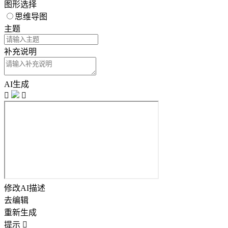
图形选择
思维导图
主题
补充说明
AI生成


修改AI描述
去编辑
重新生成
提示
