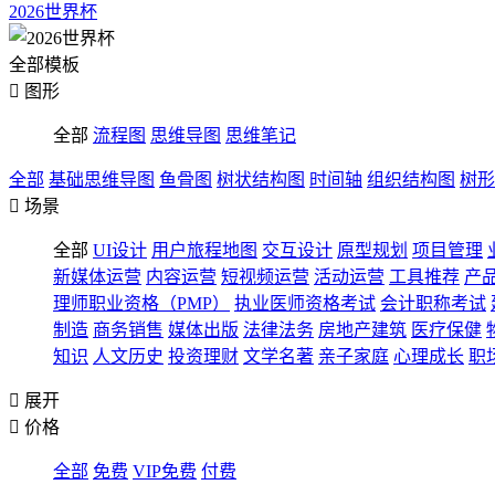
2026世界杯
全部模板

图形
全部
流程图
思维导图
思维笔记
全部
基础思维导图
鱼骨图
树状结构图
时间轴
组织结构图
树形

场景
全部
UI设计
用户旅程地图
交互设计
原型规划
项目管理
新媒体运营
内容运营
短视频运营
活动运营
工具推荐
产
理师职业资格（PMP）
执业医师资格考试
会计职称考试
制造
商务销售
媒体出版
法律法务
房地产建筑
医疗保健
知识
人文历史
投资理财
文学名著
亲子家庭
心理成长
职

展开

价格
全部
免费
VIP免费
付费