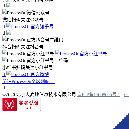

微信扫码关注公众号


抖音扫码关注抖音号
小红书扫码关注小红书号

前往ProcessOn全球网站 →

©2020 北京大麦地信息技术有限公司
京ICP备15008605号-1
|
京