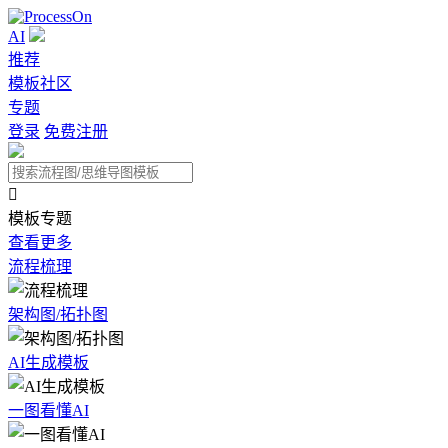
AI
推荐
模板社区
专题
登录
免费注册

模板专题
查看更多
流程梳理
架构图/拓扑图
AI生成模板
一图看懂AI