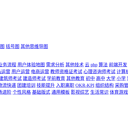
图
括号图
其他思维导图
业务流程
用户体验地图
需求分析
其他技术
云
php
算法
前端开发
品运营
用户运营
电商运营
教师资格证考试
心理咨询师考试
计算
建筑师考试
建造师考试
学前教育
其他教育
初中
高中
大学
小学
物流快递
团建培训
技能提升
入职离职
OKR-KPI
组织结构
采购
场进阶
个性风格
基础版式
通用模板
影视综艺
生活常识
体育游戏