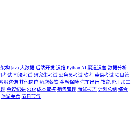
架构
java
大数据
后端开发
运维
Python
AI
渠道运营
数据分析
机考试
司法考试
研究生考试
公务员考试
软考
英语考试
项目管
客服咨询
其他岗位
酒店餐饮
金融保险
汽车出行
教育培训
加工
管理
会议纪要
SOP
成本管控
销售管理
面试技巧
计划总结
综合
旅游美食
节日节气