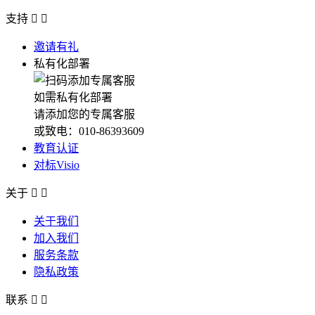
支持


邀请有礼
私有化部署
如需私有化部署
请添加您的专属客服
或致电：010-86393609
教育认证
对标Visio
关于


关于我们
加入我们
服务条款
隐私政策
联系

