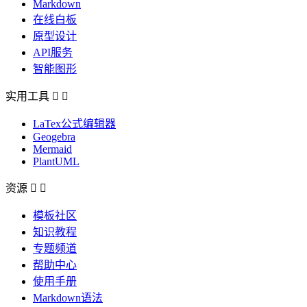
Markdown
在线白板
原型设计
API服务
智能图形
实用工具


LaTex公式编辑器
Geogebra
Mermaid
PlantUML
资源


模板社区
知识教程
专题频道
帮助中心
使用手册
Markdown语法