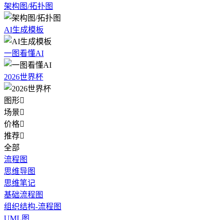
架构图/拓扑图
AI生成模板
一图看懂AI
2026世界杯
图形

场景

价格

推荐

全部
流程图
思维导图
思维笔记
基础流程图
组织结构-流程图
UML图