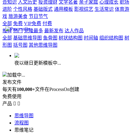
合知识
人文历史
投资理财
文学名著
亲子家庭
心理成长
职场
进阶
个性风格
基础版式
通用模板
影视综艺
生活常识
体育游
戏
旅游美食
节日节气
全部
免费
VIP免费
付费
推荐
热门
克隆最多
最新发布
达人作品
全部
基础思维导图
鱼骨图
树状结构图
时间轴
组织结构图
树
形图
括号图
其他思维导图
夜以继日更新模板中...
加载中...
发布文件
每天有
100,000+
文件在ProcessOn创建
免费使用
产品


思维导图
流程图
思维笔记