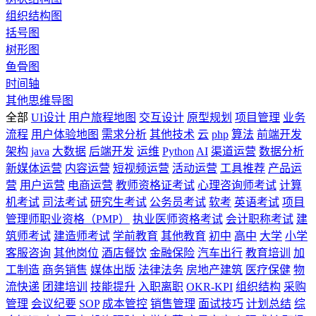
组织结构图
括号图
树形图
鱼骨图
时间轴
其他思维导图
全部
UI设计
用户旅程地图
交互设计
原型规划
项目管理
业务
流程
用户体验地图
需求分析
其他技术
云
php
算法
前端开发
架构
java
大数据
后端开发
运维
Python
AI
渠道运营
数据分析
新媒体运营
内容运营
短视频运营
活动运营
工具推荐
产品运
营
用户运营
电商运营
教师资格证考试
心理咨询师考试
计算
机考试
司法考试
研究生考试
公务员考试
软考
英语考试
项目
管理师职业资格（PMP）
执业医师资格考试
会计职称考试
建
筑师考试
建造师考试
学前教育
其他教育
初中
高中
大学
小学
客服咨询
其他岗位
酒店餐饮
金融保险
汽车出行
教育培训
加
工制造
商务销售
媒体出版
法律法务
房地产建筑
医疗保健
物
流快递
团建培训
技能提升
入职离职
OKR-KPI
组织结构
采购
管理
会议纪要
SOP
成本管控
销售管理
面试技巧
计划总结
综