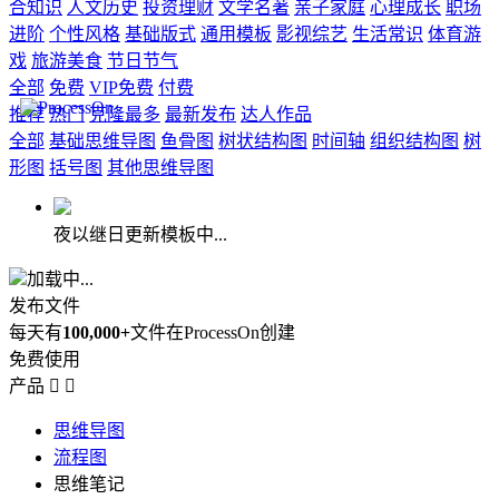
合知识
人文历史
投资理财
文学名著
亲子家庭
心理成长
职场
进阶
个性风格
基础版式
通用模板
影视综艺
生活常识
体育游
戏
旅游美食
节日节气
全部
免费
VIP免费
付费
推荐
热门
克隆最多
最新发布
达人作品
全部
基础思维导图
鱼骨图
树状结构图
时间轴
组织结构图
树
形图
括号图
其他思维导图
夜以继日更新模板中...
加载中...
发布文件
每天有
100,000+
文件在ProcessOn创建
免费使用
产品


思维导图
流程图
思维笔记