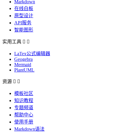
Markdown
在线白板
原型设计
API服务
智能图形
实用工具


LaTex公式编辑器
Geogebra
Mermaid
PlantUML
资源


模板社区
知识教程
专题频道
帮助中心
使用手册
Markdown语法