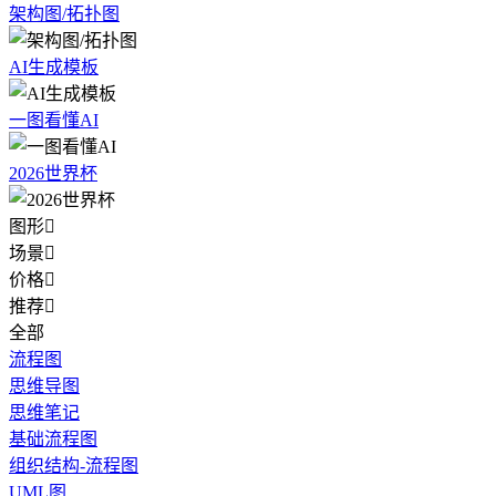
架构图/拓扑图
AI生成模板
一图看懂AI
2026世界杯
图形

场景

价格

推荐

全部
流程图
思维导图
思维笔记
基础流程图
组织结构-流程图
UML图