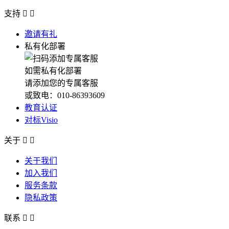
支持


邀请有礼
私有化部署
如需私有化部署
请添加您的专属客服
或致电：010-86393609
教育认证
对标Visio
关于


关于我们
加入我们
服务条款
隐私政策
联系

