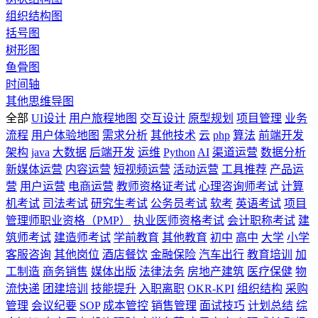
组织结构图
括号图
树形图
鱼骨图
时间轴
其他思维导图
全部
UI设计
用户旅程地图
交互设计
原型规划
项目管理
业务
流程
用户体验地图
需求分析
其他技术
云
php
算法
前端开发
架构
java
大数据
后端开发
运维
Python
AI
渠道运营
数据分析
新媒体运营
内容运营
短视频运营
活动运营
工具推荐
产品运
营
用户运营
电商运营
教师资格证考试
心理咨询师考试
计算
机考试
司法考试
研究生考试
公务员考试
软考
英语考试
项目
管理师职业资格（PMP）
执业医师资格考试
会计职称考试
建
筑师考试
建造师考试
学前教育
其他教育
初中
高中
大学
小学
客服咨询
其他岗位
酒店餐饮
金融保险
汽车出行
教育培训
加
工制造
商务销售
媒体出版
法律法务
房地产建筑
医疗保健
物
流快递
团建培训
技能提升
入职离职
OKR-KPI
组织结构
采购
管理
会议纪要
SOP
成本管控
销售管理
面试技巧
计划总结
综